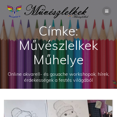
Skip
to
content
Címke:
Művészlelkek
Műhelye
Online akvarell- és gouache workshopok, hírek,
érdekességek a festés világából