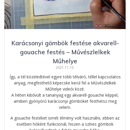
Karácsonyi gömbök festése akvarell-
gouache festés – Művészlelkek
Műhelye
2021.11.15.
Így, a tél közeledtével egyre több télváró, téllel kapcsolatos
anyag, megfesthető képecske kerül fel a Művészlelkek
Műhelye videói közé.
A héten kibővült a tananyag egy akvarell-gouache képpel,
amiben gyönyörű karácsonyi gömböket festhetsz meg
velem.
A gouache festéket ismét élmény volt használni, ebben az
esetben hóként funkcionál, hiszen a színes gömbök