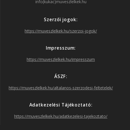
info(kukac)muveszlelkek.hu
e
t
t
T
Szerzői jogok:
b
a
t
u
https://muveszlelkek.hu/szerzoi-jogok/
o
g
e
b
Impresszum:
o
r
r
e
https://muveszlelkek.hu/impresszum
k
a
ÁSZF:
https://muveszlelkek.hu/altalanos-szerzodesi-feltetelek/
m
Adatkezelési Tájékoztató:
https://muveszlelkek.hu/adatkezelesi-tajekoztato/