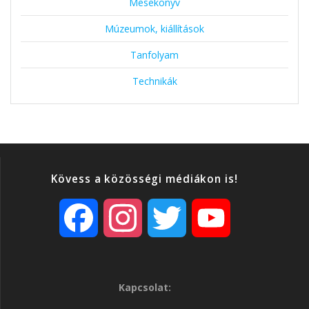
Mesekönyv
Múzeumok, kiállítások
Tanfolyam
Technikák
Kövess a közösségi médiákon is!
F
I
T
Y
a
n
w
o
Kapcsolat:
c
s
i
u