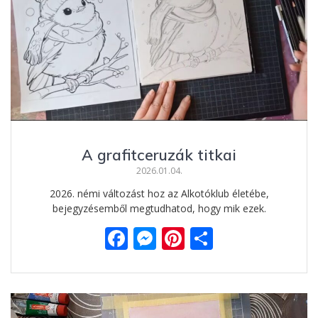
A grafitceruzák titkai
2026.01.04.
2026. némi változást hoz az Alkotóklub életébe,
bejegyzésemből megtudhatod, hogy mik ezek.
F
M
Pi
O
ac
e
nt
ss
e
ss
er
za
b
e
e
m