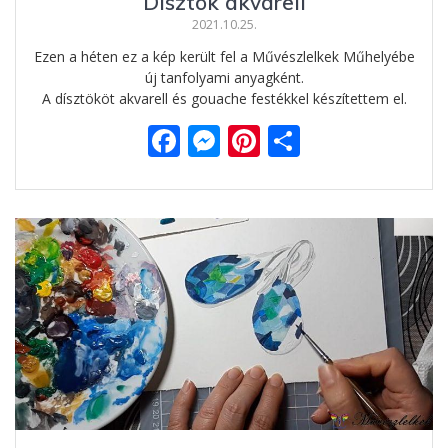
Dísztök akvarell
2021.10.25.
Ezen a héten ez a kép került fel a Művészlelkek Műhelyébe
új tanfolyami anyagként.
A dísztököt akvarell és gouache festékkel készítettem el.
F
M
Pi
O
ac
e
nt
ss
e
ss
er
za
b
e
e
m
o
n
st
e
o
g
g
k
er