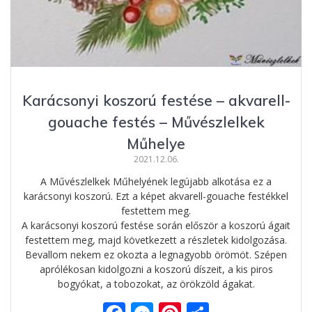
Karácsonyi koszorú festése – akvarell-
gouache festés – Művészlelkek
Műhelye
2021.12.06.
A Művészlelkek Műhelyének legújabb alkotása ez a
karácsonyi koszorú. Ezt a képet akvarell-gouache festékkel
festettem meg.
A karácsonyi koszorú festése során először a koszorú ágait
festettem meg, majd következett a részletek kidolgozása.
Bevallom nekem ez okozta a legnagyobb örömöt. Szépen
aprólékosan kidolgozni a koszorú díszeit, a kis piros
bogyókat, a tobozokat, az örökzöld ágakat.