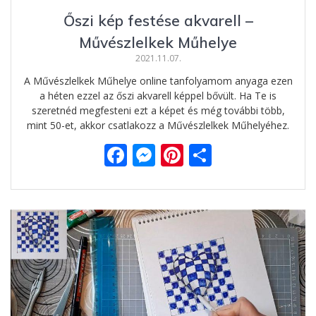
Őszi kép festése akvarell –
Művészlelkek Műhelye
2021.11.07.
A Művészlelkek Műhelye online tanfolyamom anyaga ezen
a héten ezzel az őszi akvarell képpel bővült. Ha Te is
szeretnéd megfesteni ezt a képet és még további több,
mint 50-et, akkor csatlakozz a Művészlelkek Műhelyéhez.
F
M
Pi
O
ac
e
nt
ss
e
ss
er
za
b
e
e
m
o
n
st
e
o
g
g
k
er