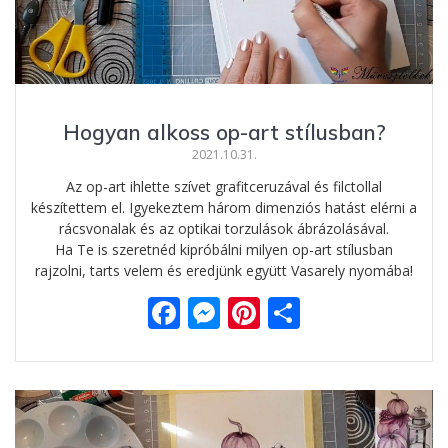
Hogyan alkoss op-art stílusban?
2021.10.31.
Az op-art ihlette szívet grafitceruzával és filctollal
készítettem el. Igyekeztem három dimenziós hatást elérni a
rácsvonalak és az optikai torzulások ábrázolásával.
Ha Te is szeretnéd kipróbálni milyen op-art stílusban
rajzolni, tarts velem és eredjünk együtt Vasarely nyomába!
F
M
Pi
O
ac
e
nt
ss
e
ss
er
za
b
e
e
m
o
n
st
e