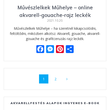
Művészlelkek Műhelye – online
akvarell-gouache-rajz leckék
2021.10.20.
Művészlelkek Műhelye – ha szeretnél kikapcsolódni,
feltöltődni, miközben alkotsz. Akvarell, gouache, akvarell-
gouache és grafitceruzás rajz leckék.
F
M
Pi
O
ac
e
nt
ss
e
ss
er
za
b
e
e
m
Posts
o
n
st
e
Page
1
Page
2
navigation
o
g
g
k
er
AKVARELLFESTÉS ALAPOK INGYENES E-BOOK