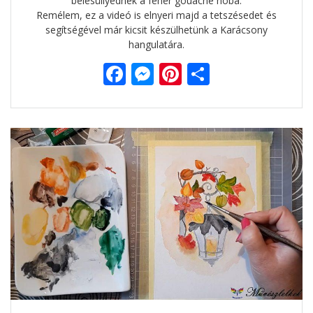
belesüllyednek a fehér gouache hóba.
Remélem, ez a videó is elnyeri majd a tetszésedet és
segítségével már kicsit készülhetünk a Karácsony
hangulatára.
F
M
Pi
O
ac
e
nt
ss
e
ss
er
za
b
e
e
m
o
n
st
e
o
g
g
k
er