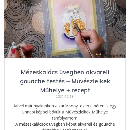
o
n
st
e
o
g
g
k
er
Mézeskalács üvegben akvarell
gouache festés – Művészlelkek
Műhelye + recept
2021.12.13.
Mivel már nyakunkon a karácsony, ezen a héten is egy
ünnepi képpel bővült a Művészlelkek Műhelye
tanfolyamom.
A mézeskalácsok üvegben képet akvarell és gouache