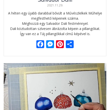
2021.11.29.
A héten egy újabb darabbal bővült a Művészlelkek Műhelye
megfesthető képeinek száma.
Méghozzá egy Salvador Dali festménnyel.
Dali köztudottan szívesen ábrázolta képein a pillangókat.
Így van ez a Táj pillangókkal című képével is.
F
M
Pi
O
ac
e
nt
ss
e
ss
er
za
b
e
e
m
o
n
st
e
o
g
g
k
er