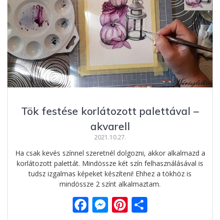
o
g
g
k
er
Tök festése korlátozott palettával –
akvarell
2021.10.27.
Ha csak kevés színnel szeretnél dolgozni, akkor alkalmazd a
korlátozott palettát. Mindössze két szín felhasználásával is
tudsz izgalmas képeket készíteni! Ehhez a tökhöz is
mindössze 2 színt alkalmaztam.
F
M
Pi
O