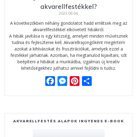
akvarellfestékkel?
2023.06.04.
A következőkben néhány gondolatot hadd említsek meg az
akvarellfestékkel elkövetett hibákról.
A hibák javítása is egy készség, amelyet minden művésznek
tudnia és fejlesztenie kell. Akvarellrajongóként megértem
azokat a kihívásokat és frusztrációkat, amelyek ezzel a
festékkel járhatnak. Azonban, ha megtanulod kijavítani, sőt
beépíteni a hibákat a munkádba, izgalmas új kreatív
lehetőségekhez juthatsz amivel fejlődni is tudsz.
F
M
Pi
O
ac
e
nt
ss
e
ss
er
za
b
e
e
m
o
n
st
e
AKVARELLFESTÉS ALAPOK INGYENES E-BOOK
o
g
g