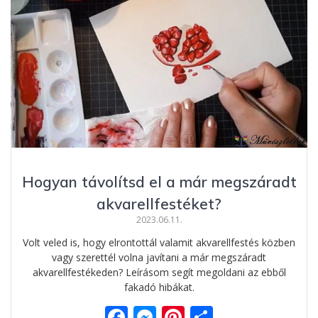
k
er
Hogyan távolítsd el a már megszáradt
akvarellfestéket?
2023.06.11.
Volt veled is, hogy elrontottál valamit akvarellfestés közben
vagy szerettél volna javítani a már megszáradt
akvarellfestékeden? Leírásom segít megoldani az ebből
fakadó hibákat.
F
M
Pi
O