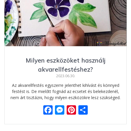
Milyen eszközöket használj
akvarellfestéshez?
2023.06.30.
Az akvarellfestés egyszerre jelenthet kihívást és könnyed
festést is. De mielőtt fognád az ecsetet és belekezdenél,
nem árt tisztázni, hogy milyen eszközökre lesz szükséged.
F
M
Pi
O
ac
e
nt
ss
e
ss
er
za