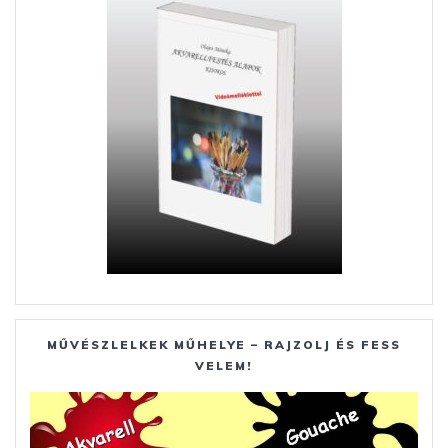
k
er
MŰVÉSZLELKEK MŰHELYE – RAJZOLJ ÉS FESS
VELEM!