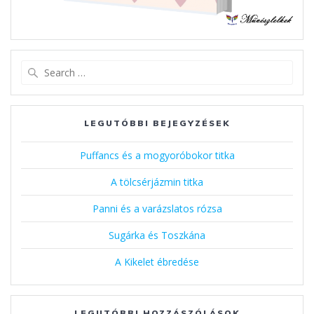
Search
for:
LEGUTÓBBI BEJEGYZÉSEK
Puffancs és a mogyoróbokor titka
A tölcsérjázmin titka
Panni és a varázslatos rózsa
Sugárka és Toszkána
A Kikelet ébredése
LEGUTÓBBI HOZZÁSZÓLÁSOK