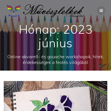
Skip
to
content
Hónap:
2023
június
Online akvarell- és gouache workshopok, hírek,
érdekességek a festés világából