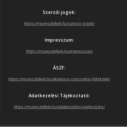
e
t
t
T
Szerzői jogok:
b
a
t
u
https://muveszlelkek.hu/szerzoi-jogok/
o
g
e
b
Impresszum:
o
r
r
e
https://muveszlelkek.hu/impresszum
k
a
ÁSZF:
https://muveszlelkek.hu/altalanos-szerzodesi-feltetelek/
m
Adatkezelési Tájékoztató:
https://muveszlelkek.hu/adatkezelesi-tajekoztato/