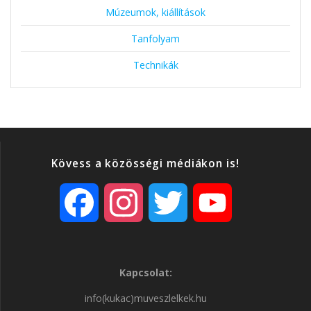
Múzeumok, kiállítások
Tanfolyam
Technikák
Kövess a közösségi médiákon is!
F
I
T
Y
a
n
w
o
Kapcsolat:
c
s
i
u
info(kukac)muveszlelkek.hu