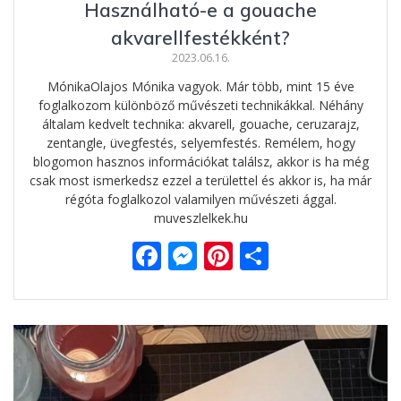
Használható-e a gouache
akvarellfestékként?
2023.06.16.
MónikaOlajos Mónika vagyok. Már több, mint 15 éve
foglalkozom különböző művészeti technikákkal. Néhány
általam kedvelt technika: akvarell, gouache, ceruzarajz,
zentangle, üvegfestés, selyemfestés. Remélem, hogy
blogomon hasznos információkat találsz, akkor is ha még
csak most ismerkedsz ezzel a területtel és akkor is, ha már
régóta foglalkozol valamilyen művészeti ággal.
muveszlelkek.hu
F
M
Pi
O
ac
e
nt
ss
e
ss
er
za
b
e
e
m
o
n
st
e
o
g
g