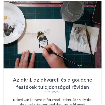
b
e
e
m
o
n
st
e
o
g
g
k
er
Az akril, az akvarell és a gouache
festékek tulajdonságai röviden
2023.06.22.
Neked van kedvenc médiumod, technikád? Melyikkel
dolgozol szívesen? Melyiket tanulnád meg?