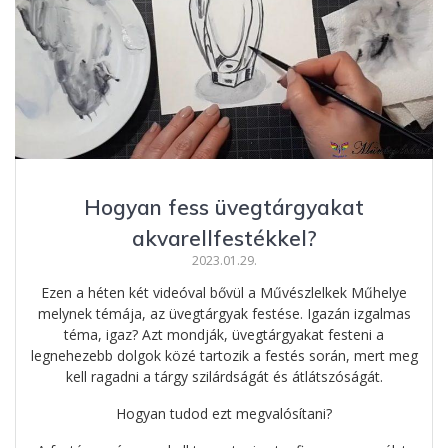
Hogyan fess üvegtárgyakat
akvarellfestékkel?
2023.01.29.
Ezen a héten két videóval bővül a Művészlelkek Műhelye
melynek témája, az üvegtárgyak festése. Igazán izgalmas
téma, igaz? Azt mondják, üvegtárgyakat festeni a
legnehezebb dolgok közé tartozik a festés során, mert meg
kell ragadni a tárgy szilárdságát és átlátszóságát.
Hogyan tudod ezt megvalósítani?