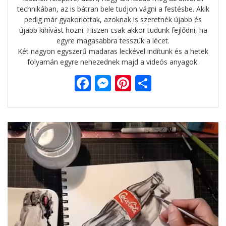
technikában, az is bátran bele tudjon vágni a festésbe. Akik
pedig már gyakorlottak, azoknak is szeretnék újabb és
újabb kihívást hozni. Hiszen csak akkor tudunk fejlődni, ha
egyre magasabbra tesszük a lécet.
Két nagyon egyszerű madaras leckével indítunk és a hetek
folyamán egyre nehezednek majd a videós anyagok.
F
M
Pi
O
ac
e
nt
ss
e
ss
er
za
b
e
e
m
o
n
st
e
o
g
g
k
er