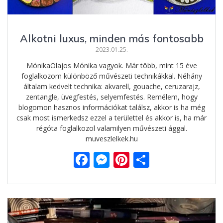
Alkotni luxus, minden más fontosabb
2023.01.25.
MónikaOlajos Mónika vagyok. Már több, mint 15 éve
foglalkozom különböző művészeti technikákkal. Néhány
általam kedvelt technika: akvarell, gouache, ceruzarajz,
zentangle, üvegfestés, selyemfestés. Remélem, hogy
blogomon hasznos információkat találsz, akkor is ha még
csak most ismerkedsz ezzel a területtel és akkor is, ha már
régóta foglalkozol valamilyen művészeti ággal.
muveszlelkek.hu
F
M
Pi
O
ac
e
nt
ss
e
ss
er
za
b
e
e
m