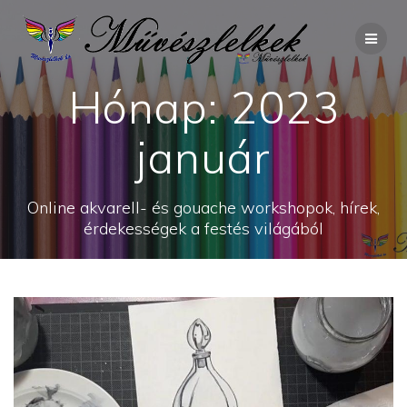
Skip
to
content
Hónap:
2023
január
Online akvarell- és gouache workshopok, hírek,
érdekességek a festés világából