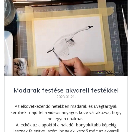
o
n
st
e
o
g
g
k
er
Madarak festése akvarell festékkel
2023.01.21.
Az elkövetkezendő hetekben madarak és üvegtárgyak
kerülnek majd fel a videós anyagok közé váltakozva, hogy
ne legyen unalmas.
A leckék az alapoktól a haladó, bonyolultabb képekig
lesznek felépítve, azért, hogy aki kezdő még az akvarell