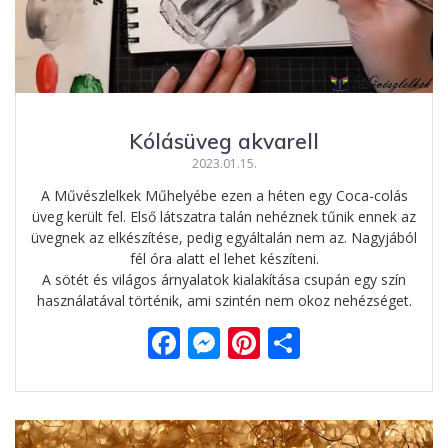
Kólásüveg akvarell
2023.01.15.
A Művészlelkek Műhelyébe ezen a héten egy Coca-colás
üveg került fel. Első látszatra talán nehéznek tűnik ennek az
üvegnek az elkészítése, pedig egyáltalán nem az. Nagyjából
fél óra alatt el lehet készíteni.
A sötét és világos árnyalatok kialakítása csupán egy szín
használatával történik, ami szintén nem okoz nehézséget.
F
M
Pi
O
ac
e
nt
ss
e
ss
er
za
b
e
e
m