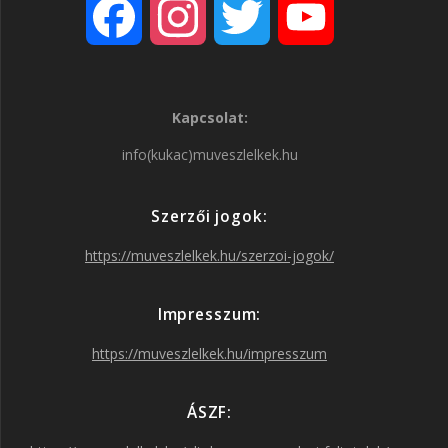
F
I
T
Y
a
n
w
o
Kapcsolat:
c
s
i
u
info(kukac)muveszlelkek.hu
e
t
t
T
Szerzői jogok:
b
a
t
u
https://muveszlelkek.hu/szerzoi-jogok/
o
g
e
b
Impresszum:
o
r
r
e
https://muveszlelkek.hu/impresszum
k
a
ÁSZF: