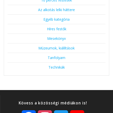
10 perces festések
Az alkotás lelki háttere
Egyéb kategória
Híres festők
Mesekönyv
Múzeumok, kiállítások
Tanfolyam
Technikák
Kövess a közösségi médiákon is!