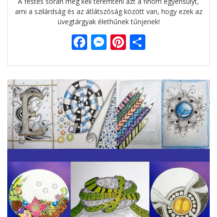
A festés során meg kell teremteni azt a finom egyensúlyt,
ami a szilárdság és az átlátszóság között van, hogy ezek az
üvegtárgyak élethűnek tűnjenek!
F
M
Pi
O
ac
e
nt
ss
e
ss
er
za
b
e
e
m
o
n
st
e
o
g
g
k
er