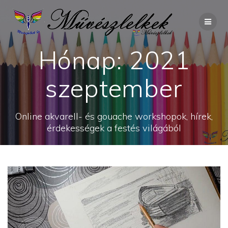
Skip
to
content
Hónap:
2021
szeptember
Online akvarell- és gouache workshopok, hírek,
érdekességek a festés világából