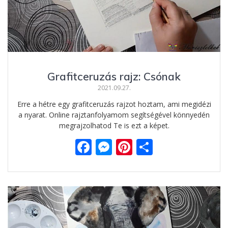
Grafitceruzás rajz: Csónak
2021.09.27.
Erre a hétre egy grafitceruzás rajzot hoztam, ami megidézi
a nyarat. Online rajztanfolyamom segítségével könnyedén
megrajzolhatod Te is ezt a képet.
F
M
Pi
O
ac
e
nt
ss
e
ss
er
za
b
e
e
m
o
n
st
e