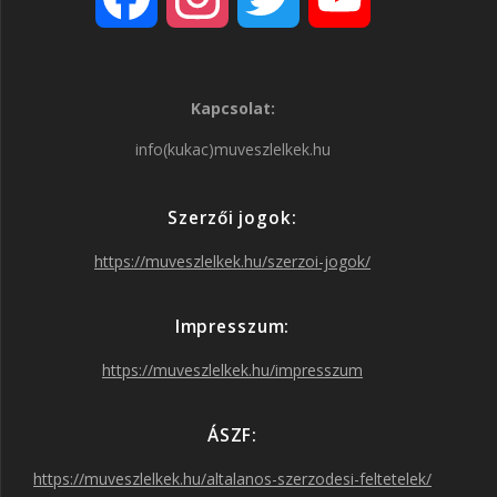
a
n
w
o
Kapcsolat:
c
s
i
u
info(kukac)muveszlelkek.hu
e
t
t
T
Szerzői jogok:
b
a
t
u
https://muveszlelkek.hu/szerzoi-jogok/
o
g
e
b
Impresszum:
o
r
r
e
https://muveszlelkek.hu/impresszum
k
a
ÁSZF:
https://muveszlelkek.hu/altalanos-szerzodesi-feltetelek/
m