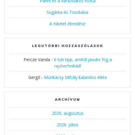
Panni és a varázslatos rózsa
Sugárka és Toszkána
A Kikelet ébredése
LEGUTÓBBI HOZZÁSZÓLÁSOK
Percze Vanda
-
6 tuti tipp, amitől javulni fog a
rajztechnikád!
Gergő
-
Munkácsy Mihály kalandos élete
ARCHÍVUM
2026. augusztus
2026. július