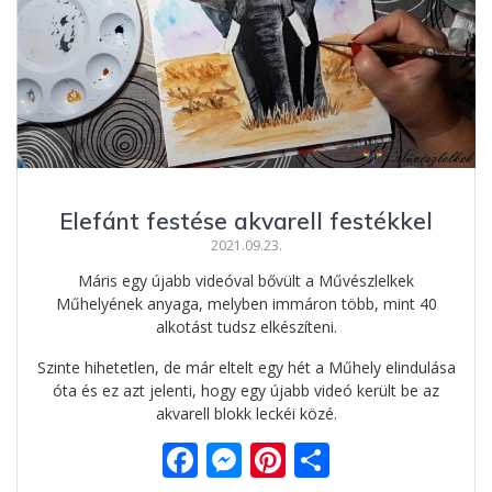
o
g
g
k
er
Elefánt festése akvarell festékkel
2021.09.23.
Máris egy újabb videóval bővült a Művészlelkek
Műhelyének anyaga, melyben immáron több, mint 40
alkotást tudsz elkészíteni.
Szinte hihetetlen, de már eltelt egy hét a Műhely elindulása
óta és ez azt jelenti, hogy egy újabb videó került be az
akvarell blokk leckéi közé.
F
M
Pi
O