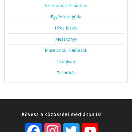
Az alkotás lelki háttere
Egyéb kategória
Híres festők
Mesekönyv
Múzeumok, kiállítások
Tanfolyam
Technikák
Kövess a közösségi médiákon is!
F
I
T
Y