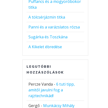
Puffancs és a mogyoróbokor
titka
A tölcsérjázmin titka
Panni és a varázslatos rózsa
Sugárka és Toszkána
A Kikelet ébredése
LEGUTÓBBI
HOZZÁSZÓLÁSOK
Percze Vanda
-
6 tuti tipp,
amitől javulni fog a
rajztechnikád!
Gergő
-
Munkácsy Mihály