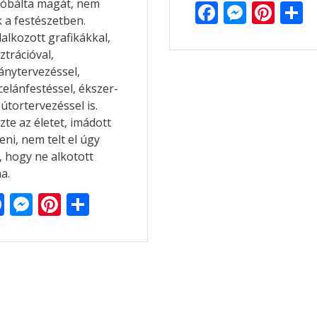
róbálta magát, nem
F
M
Pi
 a festészetben.
ac
e
nt
s
alkozott grafikákkal,
e
ss
er
z
sztrációval,
ánytervezéssel,
b
e
e
elánfestéssel, ékszer-
o
n
st
e
útortervezéssel is.
o
g
g
zte az életet, imádott
eni, nem telt el úgy
k
er
, hogy ne alkotott
a.
F
M
Pi
O
ac
e
nt
ss
e
ss
er
za
b
e
e
m
o
n
st
e