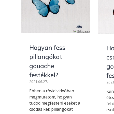
Hogyan fess
Ho
pillangókat
cs
gouache
go
festékkel?
fe
2021.06.27.
2021
Ebben a rövid videóban
Ker
megmutatom, hogyan
étc
tudod megfesteni ezeket a
feh
csodás kék pillangókat
csok