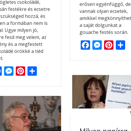
zögletes csokoládé,
erősen egyénfüggő, de
pán festékre és ecsetre
vannak olyan ecsetek,
 szükséged hozzá, és
amikkel megkönnyíthet
en a formában nem is
a saját dolgunkat a
al. Ugye milyen jó,
gouache festés során.
re fesd meg velem, az
F
M
Pi
ény és a megfestett
koládé örökké a tiéd
ac
e
nt
s
t.
e
ss
er
z
F
M
Pi
O
b
e
e
ac
e
nt
ss
o
n
st
e
e
ss
er
za
o
g
g
b
e
e
m
k
er
o
n
st
e
o
g
g
k
er