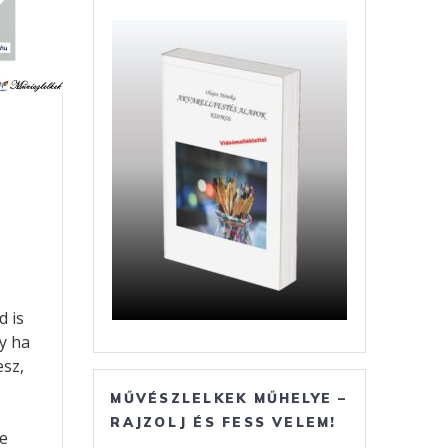
 is
y ha
esz,
MŰVÉSZLELKEK MŰHELYE –
RAJZOLJ ÉS FESS VELEM!
se