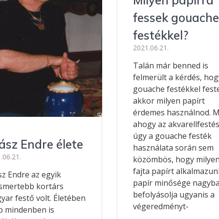
Milyen papírra
fessek gouache
festékkel?
2021.06.21.
Talán már benned is
felmerült a kérdés, hog
gouache festékkel fest
akkor milyen papírt
érdemes használnod. M
ahogy az akvarellfestés
úgy a gouache festék
ász Endre élete
használata során sem
.06.21.
közömbös, hogy milye
fajta papírt alkalmazun
sz Endre az egyik
papír minősége nagyb
ismertebb kortárs
befolyásolja ugyanis a
ar festő volt. Életében
végeredményt-
b mindenben is