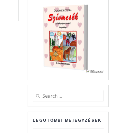
O
s
a
m
Search
for:
LEGUTÓBBI BEJEGYZÉSEK