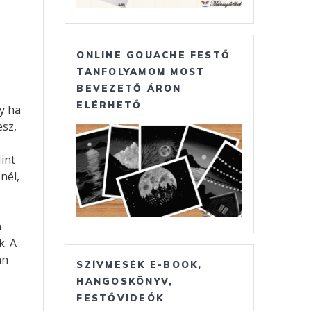
ONLINE GOUACHE FESTŐ
TANFOLYAMOM MOST
BEVEZETŐ ÁRON
ELÉRHETŐ
y ha
esz,
int
nél,
n
k. A
an
SZÍVMESÉK E-BOOK,
HANGOSKÖNYV,
FESTŐVIDEÓK