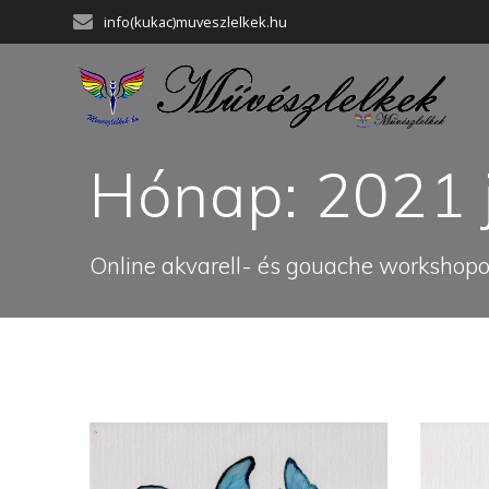
Skip
info(kukac)muveszlelkek.hu
to
content
Hónap:
2021 
Online akvarell- és gouache workshopok