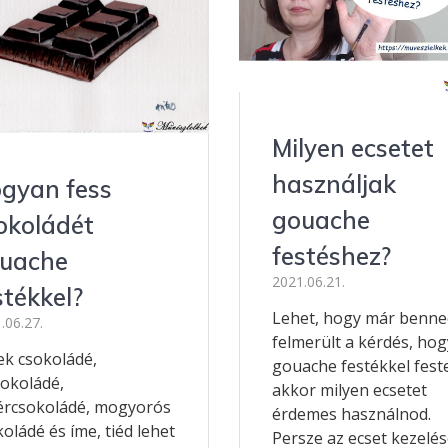
Milyen ecsetet
használjak
gyan fess
gouache
okoládét
festéshez?
uache
2021.06.21.
stékkel?
Lehet, hogy már benned
.06.27.
felmerült a kérdés, hog
ek csokoládé,
gouache festékkel fest
sokoládé,
akkor milyen ecsetet
ércsokoládé, mogyorós
érdemes használnod.
oládé és íme, tiéd lehet
Persze az ecset kezelé