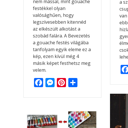
nem mással, mint gouache
a s
festékkel olyan
csu
valósághűen, hogy
van
legszívesebben kitennéd
ebb
az elkészült alkotást a
hizl
szobád falára. A Bevezetés
gye
a gouache festés világába
élm
tanfolyam egyik eleme ez a
cso
kép, ezen kívül még 4
lehe
másik képet festhetsz meg
velem.
F
M
Pi
O
ac
e
nt
ss
e
ss
er
za
b
e
e
m
o
n
st
e