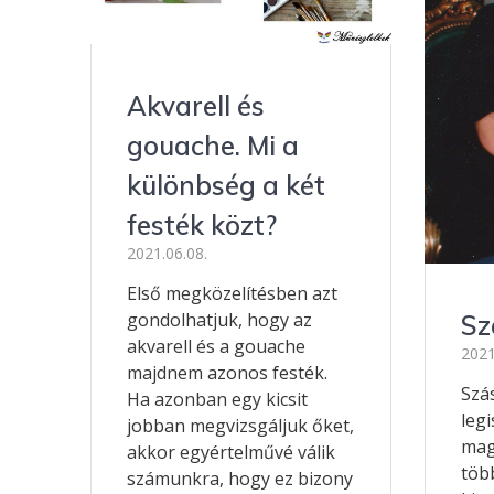
o
g
g
k
er
Akvarell és
gouache. Mi a
különbség a két
festék közt?
2021.06.08.
Első megközelítésben azt
gondolhatjuk, hogy az
Sz
akvarell és a gouache
2021
majdnem azonos festék.
Szá
Ha azonban egy kicsit
leg
jobban megvizsgáljuk őket,
magy
akkor egyértelművé válik
töb
számunkra, hogy ez bizony