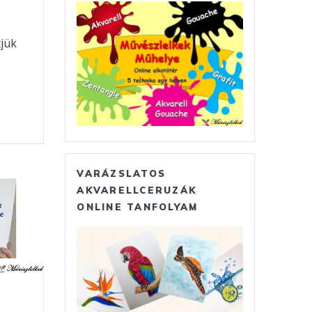
jük
O
s
a
m
VARÁZSLATOS
AKVARELLCERUZÁK
ONLINE TANFOLYAM