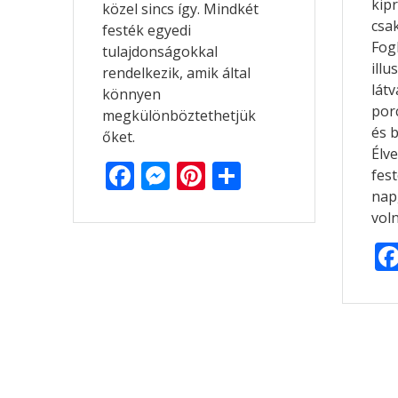
kip
közel sincs így. Mindkét
csak
festék egyedi
Fogl
tulajdonságokkal
illu
rendelkezik, amik által
látv
könnyen
porc
megkülönböztethetjük
és b
őket.
Élve
F
M
Pi
O
fest
ac
e
nt
ss
nap
voln
e
ss
er
za
b
e
e
m
o
n
st
e
o
g
g
k
er