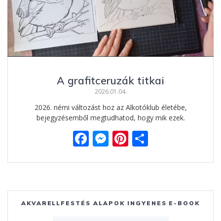
A grafitceruzák titkai
2026.01.04.
2026. némi változást hoz az Alkotóklub életébe,
bejegyzésemből megtudhatod, hogy mik ezek.
F
M
Pi
O
ac
e
nt
ss
e
ss
er
za
b
e
e
m
o
n
st
e
AKVARELLFESTÉS ALAPOK INGYENES E-BOOK
o
g
g