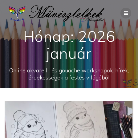
Skip
to
content
Hónap:
2026
január
Online akvarell- és gouache workshopok, hírek,
érdekességek a festés világából