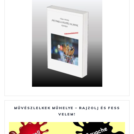
k
er
MŰVÉSZLELKEK MŰHELYE – RAJZOLJ ÉS FESS
VELEM!