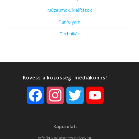
Múzeumok, kiállítások
Tanfolyam
Technikák
Kövess a közösségi médiákon is!
F
I
T
Y
a
n
w
o
Kapcsolat:
c
s
i
u
info(kukac)muveszlelkek.hu