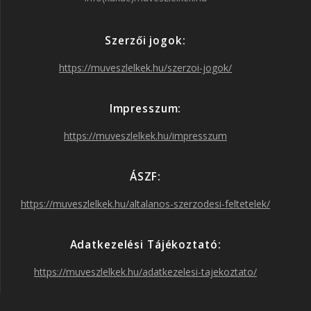
e
t
t
T
Szerzői jogok:
b
a
t
u
https://muveszlelkek.hu/szerzoi-jogok/
o
g
e
b
Impresszum:
o
r
r
e
https://muveszlelkek.hu/impresszum
k
a
ÁSZF:
https://muveszlelkek.hu/altalanos-szerzodesi-feltetelek/
m
Adatkezelési Tájékoztató:
https://muveszlelkek.hu/adatkezelesi-tajekoztato/