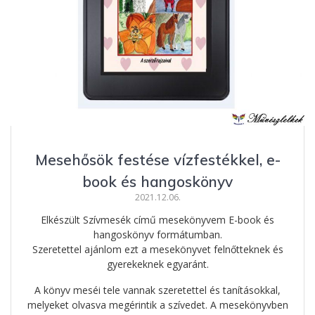
Mesehősök festése vízfestékkel, e-
book és hangoskönyv
2021.12.06.
Elkészült Szívmesék című mesekönyvem E-book és
hangoskönyv formátumban.
Szeretettel ajánlom ezt a mesekönyvet felnőtteknek és
gyerekeknek egyaránt.
A könyv meséi tele vannak szeretettel és tanításokkal,
melyeket olvasva megérintik a szívedet. A mesekönyvben