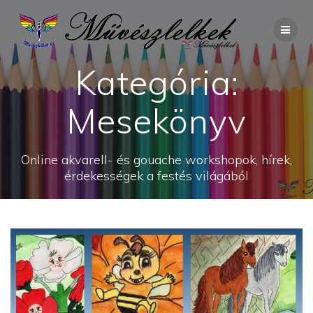
Skip
to
content
Kategória:
Mesekönyv
Online akvarell- és gouache workshopok, hírek,
érdekességek a festés világából