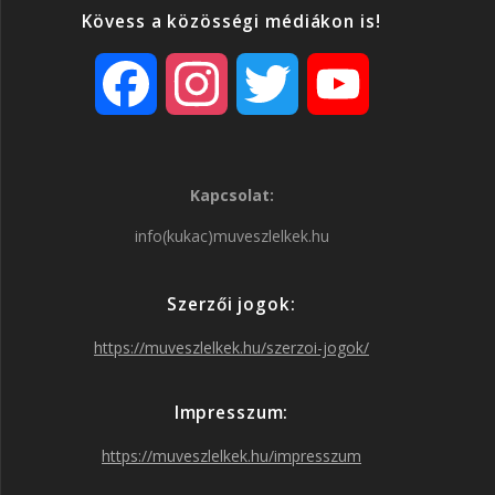
Kövess a közösségi médiákon is!
F
I
T
Y
a
n
w
o
Kapcsolat:
c
s
i
u
info(kukac)muveszlelkek.hu
e
t
t
T
Szerzői jogok:
b
a
t
u
https://muveszlelkek.hu/szerzoi-jogok/
o
g
e
b
Impresszum:
o
r
r
e
https://muveszlelkek.hu/impresszum