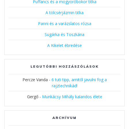
Puffancs és a mogyoróbokor titka
A tölcsérjázmin titka
Panni és a varázslatos rózsa
Sugárka és Toszkána
A Kikelet ébredése
LEGUTÓBBI HOZZÁSZÓLÁSOK
Percze Vanda
-
6 tuti tipp, amitől javulni fog a
rajztechnikád!
Gergő
-
Munkácsy Mihály kalandos élete
ARCHÍVUM