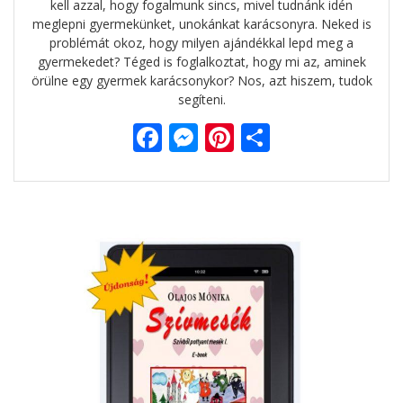
kell azzal, hogy fogalmunk sincs, mivel tudnánk idén
meglepni gyermekünket, unokánkat karácsonyra. Neked is
problémát okoz, hogy milyen ajándékkal lepd meg a
gyermekedet? Téged is foglalkoztat, hogy mi az, aminek
örülne egy gyermek karácsonykor? Nos, azt hiszem, tudok
segíteni.
F
M
Pi
O
ac
e
nt
ss
e
ss
er
za
b
e
e
m
o
n
st
e
o
g
g
k
er