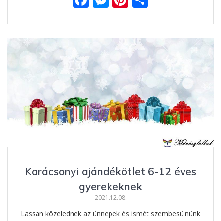
ac
e
nt
ss
e
ss
er
za
b
e
e
m
o
n
st
e
o
g
g
k
er
Karácsonyi ajándékötlet 6-12 éves
gyerekeknek
2021.12.08.
Lassan közelednek az ünnepek és ismét szembesülnünk