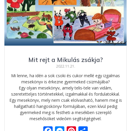
Mit rejt a Mikulás zsákja?
2022.11.21.
Mi lenne, ha idén a sok csoki és cukor mellé egy izgalmas
mesekönyv is érkezne gyermeked csizmájába?
Egy olyan mesekönyv, amely telis-tele van vidám,
szeretetteljes történetekkel, izgalmakkal és fordulatokkal.
Egy mesekönyv, mely nem csak elolvasható, hanem meg is
hallgatható hangoskönyv formájában, ezen kívül pedig
gyermeked meg is festheti a mesékben szereplő
mesehősöket videóim segítségégével.
F
M
Pi
O