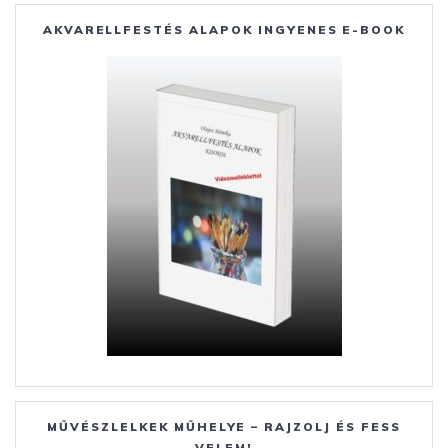
o
n
st
e
AKVARELLFESTÉS ALAPOK INGYENES E-BOOK
o
g
g
k
er
MŰVÉSZLELKEK MŰHELYE – RAJZOLJ ÉS FESS
VELEM!