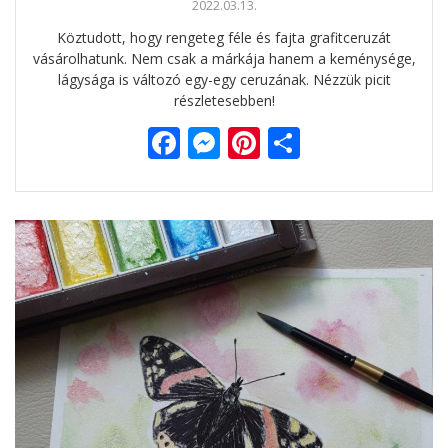
2022.03.13.
Köztudott, hogy rengeteg féle és fajta grafitceruzát
vásárolhatunk. Nem csak a márkája hanem a keménysége,
lágysága is változó egy-egy ceruzának. Nézzük picit
részletesebben!
F
M
Pi
O
ac
e
nt
ss
e
ss
er
za
b
e
e
m
o
n
st
e
o
g
g
k
er