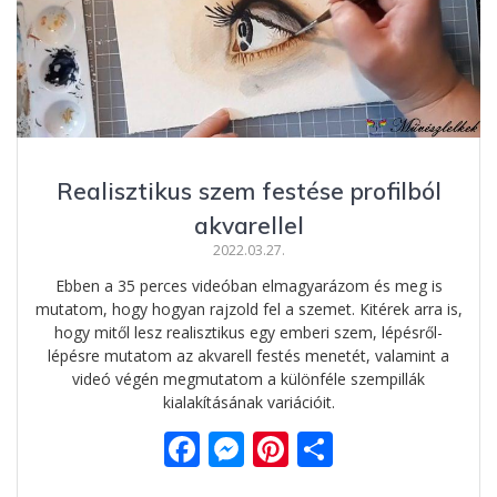
Realisztikus szem festése profilból
akvarellel
2022.03.27.
Ebben a 35 perces videóban elmagyarázom és meg is
mutatom, hogy hogyan rajzold fel a szemet. Kitérek arra is,
hogy mitől lesz realisztikus egy emberi szem, lépésről-
lépésre mutatom az akvarell festés menetét, valamint a
videó végén megmutatom a különféle szempillák
kialakításának variációit.
F
M
Pi
O
ac
e
nt
ss