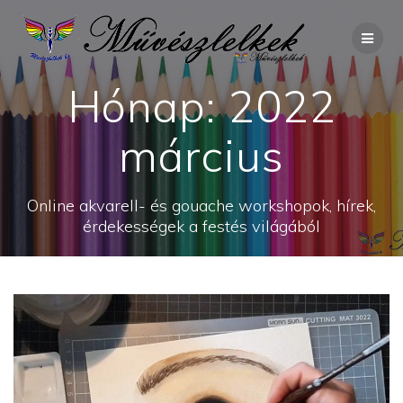
Skip
to
content
Hónap:
2022
március
Online akvarell- és gouache workshopok, hírek,
érdekességek a festés világából