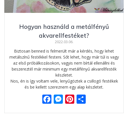
Hogyan használd a metálfényű
akvarellfestéket?
2022.03.06.
Biztosan benned is felmerült már a kérdés, hogy lehet
metálszínű festékkel festeni. Sőt lehet, hogy már túl is vagy
az első próbálkozásokon, vagyis nem bírtál ellenállni és
beszereztél már minimum egy metálfényű akvarellfesték
készletet.
Nos, én is így voltam vele, lenyűgöztek a csillogó festékek
és be kellett szereznem egy alap készletet.
F
M
Pi
O
ac
e
nt
ss
e
ss
er
za
b
e
e
m