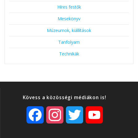
Híres festők
Mesekönyv
Múzeumok, kiállítások
Tanfolyam
Technikák
Kövess a közösségi médiákon is!
F
I
T
Y
a
n
w
o