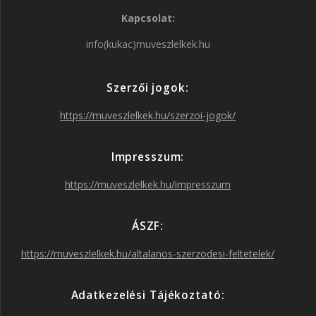
Kapcsolat:
c
s
i
u
info(kukac)muveszlelkek.hu
e
t
t
T
Szerzői jogok:
b
a
t
u
https://muveszlelkek.hu/szerzoi-jogok/
o
g
e
b
Impresszum:
o
r
r
e
https://muveszlelkek.hu/impresszum
k
a
ÁSZF:
https://muveszlelkek.hu/altalanos-szerzodesi-feltetelek/
m
Adatkezelési Tájékoztató: