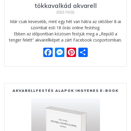
tökkavalkád akvarell
2022.10.02.
Már csak kevesebb, mint egy hét van hátra az október 8-ai
szombat esti 18 órás online festésig.
Ebben az időpontban közösen festjük meg a „Repülő a
tenger felett” akvarellképet a zárt Facebook csoportomban.
F
M
Pi
O
ac
e
nt
ss
e
ss
er
za
b
e
e
m
o
n
st
e
AKVARELLFESTÉS ALAPOK INGYENES E-BOOK
o
g
g
k
er