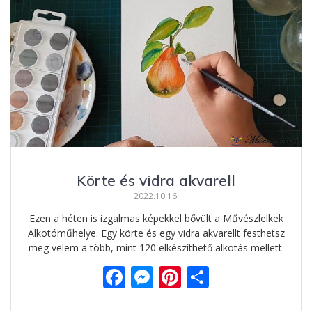
o
n
st
e
o
g
g
k
er
Körte és vidra akvarell
2022.10.16.
Ezen a héten is izgalmas képekkel bővült a Művészlelkek
Alkotóműhelye. Egy körte és egy vidra akvarellt festhetsz
meg velem a több, mint 120 elkészíthető alkotás mellett.
F
M
Pi
O
ac
e
nt
ss