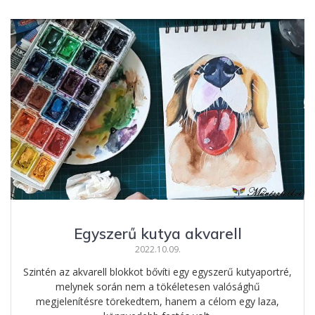
e
ss
er
za
b
e
e
m
o
n
st
e
o
g
g
k
er
Egyszerű kutya akvarell
2022.10.09.
Szintén az akvarell blokkot bővíti egy egyszerű kutyaportré,
melynek során nem a tökéletesen valósághű
megjelenítésre törekedtem, hanem a célom egy laza,