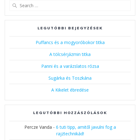
Search
for:
LEGUTÓBBI BEJEGYZÉSEK
Puffancs és a mogyoróbokor titka
A tölcsérjázmin titka
Panni és a varázslatos rózsa
Sugárka és Toszkána
A Kikelet ébredése
LEGUTÓBBI HOZZÁSZÓLÁSOK
Percze Vanda
-
6 tuti tipp, amitől javulni fog a
rajztechnikád!