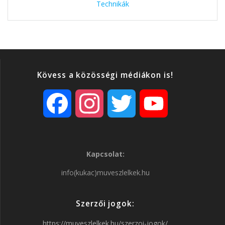
Technikák
Kövess a közösségi médiákon is!
F
I
T
Y
a
n
w
o
Kapcsolat:
c
s
i
u
info(kukac)muveszlelkek.hu
e
t
t
T
Szerzői jogok:
b
a
t
u
https://muveszlelkek.hu/szerzoi-jogok/