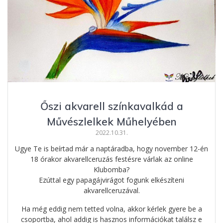
Őszi akvarell színkavalkád a
Művészlelkek Műhelyében
2022.10.31.
Ugye Te is beírtad már a naptáradba, hogy november 12-én
18 órakor akvarellceruzás festésre várlak az online
Klubomba?
Ezúttal egy papagájvirágot fogunk elkészíteni
akvarellceruzával.
Ha még eddig nem tetted volna, akkor kérlek gyere be a
csoportba, ahol addig is hasznos információkat találsz e