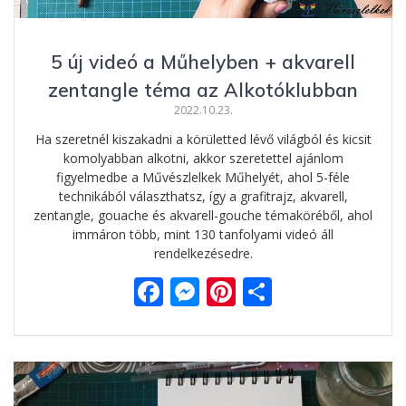
5 új videó a Műhelyben + akvarell
zentangle téma az Alkotóklubban
2022.10.23.
Ha szeretnél kiszakadni a körületted lévő világból és kicsit
komolyabban alkotni, akkor szeretettel ajánlom
figyelmedbe a Művészlelkek Műhelyét, ahol 5-féle
technikából választhatsz, így a grafitrajz, akvarell,
zentangle, gouache és akvarell-gouche témaköréből, ahol
immáron több, mint 130 tanfolyami videó áll
rendelkezésedre.
F
M
Pi
O
ac
e
nt
ss
e
ss
er
za
b
e
e
m