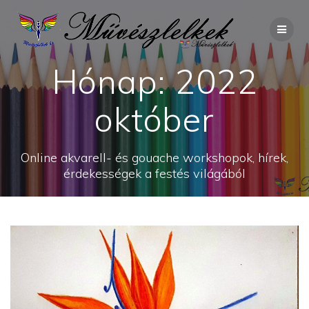
Skip
to
content
Hónap:
2022
október
Online akvarell- és gouache workshopok, hírek,
érdekességek a festés világából