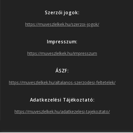
e
t
t
T
Szerzői jogok:
b
a
t
u
https://muveszlelkek.hu/szerzoi-jogok/
o
g
e
b
Impresszum:
o
r
r
e
https://muveszlelkek.hu/impresszum
k
a
ÁSZF:
https://muveszlelkek.hu/altalanos-szerzodesi-feltetelek/
m
Adatkezelési Tájékoztató:
https://muveszlelkek.hu/adatkezelesi-tajekoztato/