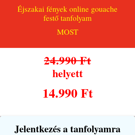
Éjszakai fények online gouache
festő tanfolyam
MOST
24.990 Ft
helyett
14.990 Ft
Jelentkezés a tanfolyamra