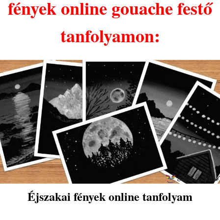
fények online gouache festő
tanfolyamon:
Éjszakai fények online tanfolyam