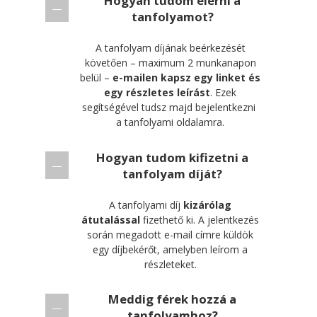
Hogyan tudom elérni a
tanfolyamot?
A tanfolyam díjának beérkezését
követően – maximum 2 munkanapon
belül –
e-mailen kapsz egy linket és
egy részletes leírást
. Ezek
segítségével tudsz majd bejelentkezni
a tanfolyami oldalamra.
Hogyan tudom kifizetni a
tanfolyam díját?
A tanfolyami díj
kizárólag
átutalással
fizethető ki. A jelentkezés
során megadott e-mail címre küldök
egy díjbekérőt, amelyben leírom a
részleteket.
Meddig férek hozzá a
tanfolyamhoz?