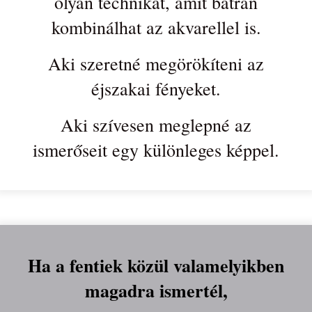
olyan technikát, amit bátran
kombinálhat az akvarellel is.
Aki szeretné megörökíteni az
éjszakai fényeket.
Aki szívesen meglepné az
ismerőseit egy különleges képpel.
Ha a fentiek közül valamelyikben
magadra ismertél,