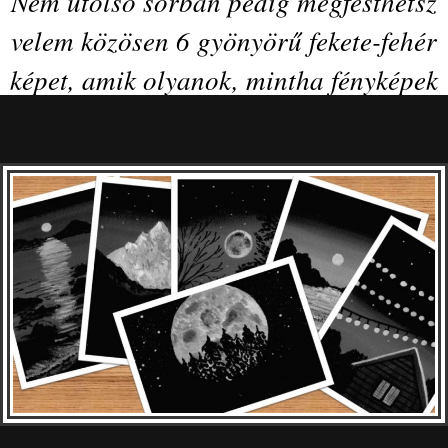
Nem utolsó sorban pedig megfesthetsz
velem közösen 6 gyönyörű fekete-fehér
képet, amik olyanok, mintha fényképek
lennének.