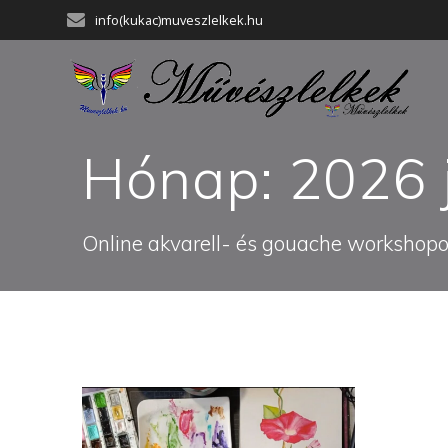
Skip
info(kukac)muveszlelkek.hu
to
content
Hónap:
2026 j
Online akvarell- és gouache workshopok