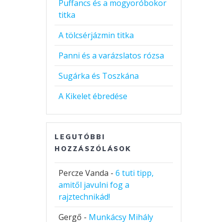
Puffancs és a mogyoróbokor
titka
A tölcsérjázmin titka
Panni és a varázslatos rózsa
Sugárka és Toszkána
A Kikelet ébredése
LEGUTÓBBI
HOZZÁSZÓLÁSOK
Percze Vanda
-
6 tuti tipp,
amitől javulni fog a
rajztechnikád!
Gergő
-
Munkácsy Mihály