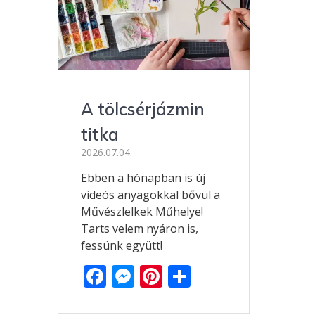
A tölcsérjázmin
titka
2026.07.04.
Ebben a hónapban is új
videós anyagokkal bővül a
Művészlelkek Műhelye!
Tarts velem nyáron is,
fessünk együtt!
F
M
Pi
O
ac
e
nt
ss