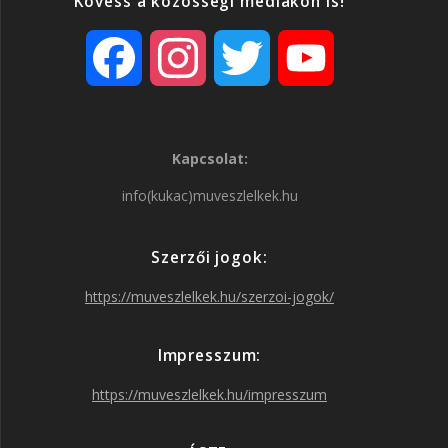
Kövess a közösségi médiákon is!
F
I
T
Y
a
n
w
o
Kapcsolat:
c
s
i
u
info(kukac)muveszlelkek.hu
e
t
t
T
Szerzői jogok:
b
a
t
u
https://muveszlelkek.hu/szerzoi-jogok/
o
g
e
b
Impresszum:
o
r
r
e
https://muveszlelkek.hu/impresszum