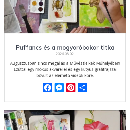
Puffancs és a mogyoróbokor titka
2026.08.02.
Augusztusban sincs megállás a Művészlelkek Műhelyében!
Ezúttal egy mókus akvarellel és egy kutyus grafitrajzzal
bővült az elérhető videók köre.
F
M
Pi
O
ac
e
nt
ss
e
ss
er
za
b
e
e
m
o
n
st
e