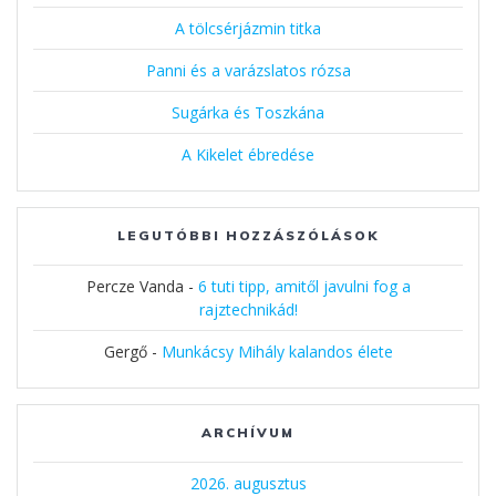
A tölcsérjázmin titka
Panni és a varázslatos rózsa
Sugárka és Toszkána
A Kikelet ébredése
LEGUTÓBBI HOZZÁSZÓLÁSOK
Percze Vanda
-
6 tuti tipp, amitől javulni fog a
rajztechnikád!
Gergő
-
Munkácsy Mihály kalandos élete
ARCHÍVUM
2026. augusztus