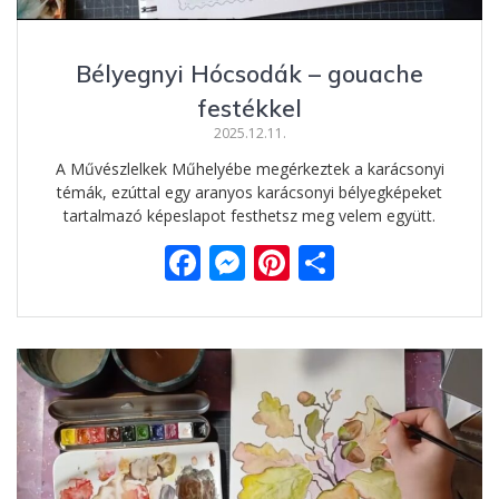
Bélyegnyi Hócsodák – gouache
festékkel
2025.12.11.
A Művészlelkek Műhelyébe megérkeztek a karácsonyi
témák, ezúttal egy aranyos karácsonyi bélyegképeket
tartalmazó képeslapot festhetsz meg velem együtt.
F
M
Pi
O
ac
e
nt
ss
e
ss
er
za
b
e
e
m
o
n
st
e
o
g
g
k
er