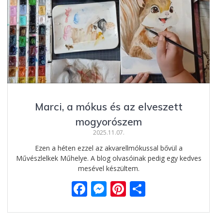
o
n
st
e
o
g
g
k
er
Marci, a mókus és az elveszett
mogyorószem
2025.11.07.
Ezen a héten ezzel az akvarellmókussal bővül a
Művészlelkek Műhelye. A blog olvasóinak pedig egy kedves
mesével készültem.
F
M
Pi
O
ac
e
nt
ss