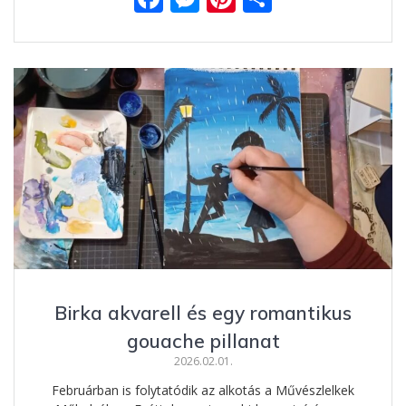
ac
e
nt
ss
e
ss
er
za
b
e
e
m
o
n
st
e
o
g
g
k
er
Birka akvarell és egy romantikus
gouache pillanat
2026.02.01.
Februárban is folytatódik az alkotás a Művészlelkek