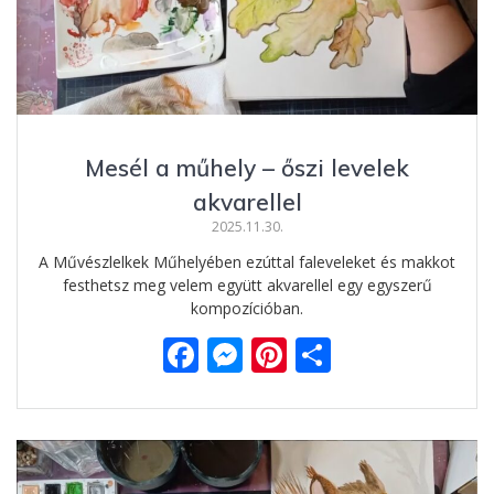
Mesél a műhely – őszi levelek
akvarellel
2025.11.30.
A Művészlelkek Műhelyében ezúttal faleveleket és makkot
festhetsz meg velem együtt akvarellel egy egyszerű
kompozícióban.
F
M
Pi
O
ac
e
nt
ss
e
ss
er
za
b
e
e
m