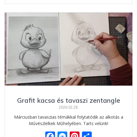
e
ss
er
za
b
e
e
m
o
n
st
e
o
g
g
k
er
Grafit kacsa és tavaszi zentangle
2026.02.28.
Márciusban tavaszias témákkal folytatódik az alkotás a
Művészlelkek Műhelyében. Tarts velünk!
F
M
Pi
O