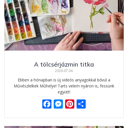
o
g
g
k
er
A tölcsérjázmin titka
2026.07.04.
Ebben a hónapban is új videós anyagokkal bővül a
Művészlelkek Műhelye! Tarts velem nyáron is, fessünk
együtt!
F
M
Pi
O
ac
e
nt
ss
e
ss
er
za