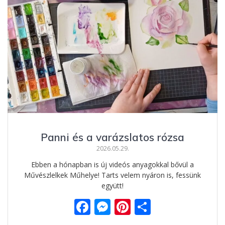
b
e
e
m
o
n
st
e
o
g
g
k
er
Panni és a varázslatos rózsa
2026.05.29.
Ebben a hónapban is új videós anyagokkal bővül a
Művészlelkek Műhelye! Tarts velem nyáron is, fessünk
együtt!
F
M
Pi
O
ac
e
nt
ss