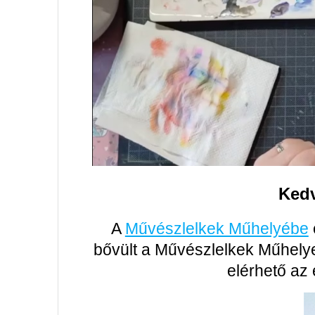
Kedv
A
Művészlelkek Műhelyébe
bővült a Művészlelkek Műhelye,
elérhető az 