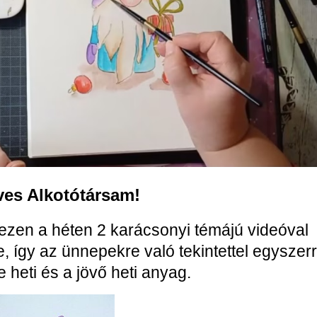
es Alkotótársam!
ezen a héten 2 karácsonyi témájú videóval
 így az ünnepekre való tekintettel egyszer
e heti és a jövő heti anyag.