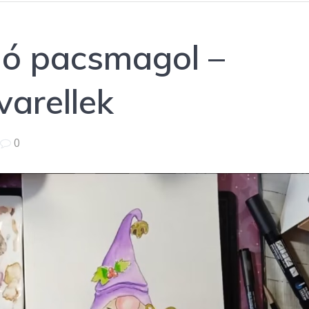
ó pacsmagol –
varellek
|
0