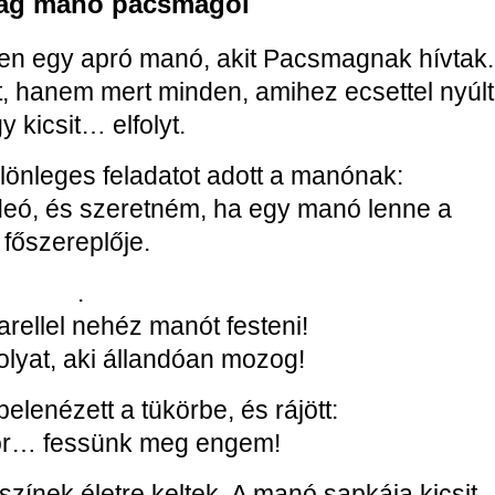
ag manó pacsmagol
en egy apró manó, akit Pacsmagnak hívtak.
t, hanem mert minden, amihez ecsettel nyúlt
y kicsit… elfolyt.
lönleges feladatot adott a manónak:
ideó, és szeretném, ha egy manó lenne a
főszereplője.
.
arellel nehéz manót festeni!
olyat, aki állandóan mozog!
elenézett a tükörbe, és rájött:
or… fessünk meg engem!
színek életre keltek. A manó sapkája kicsit