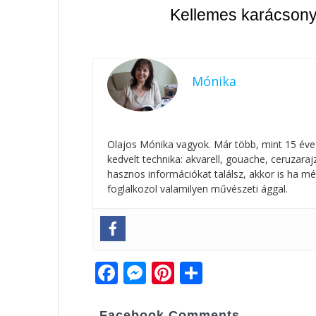
Kellemes karácsony
Mónika
Olajos Mónika vagyok. Már több, mint 15 éve
kedvelt technika: akvarell, gouache, ceruzar
hasznos információkat találsz, akkor is ha mé
foglalkozol valamilyen művészeti ággal.
F
M
Pi
O
ac
e
nt
ss
Facebook Comments