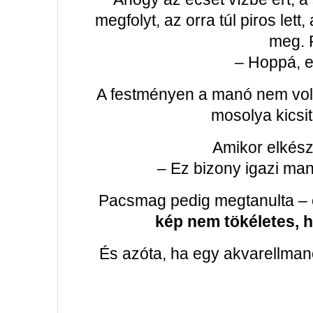
megfolyt, az orra túl piros lett
meg. 
– Hoppá, e
A festményen a manó nem volt 
mosolya kicsit
Amikor elkészü
– Ez bizony igazi man
Pacsmag pedig megtanulta – é
kép nem tökéletes, 
És azóta, ha egy akvarellmanó 