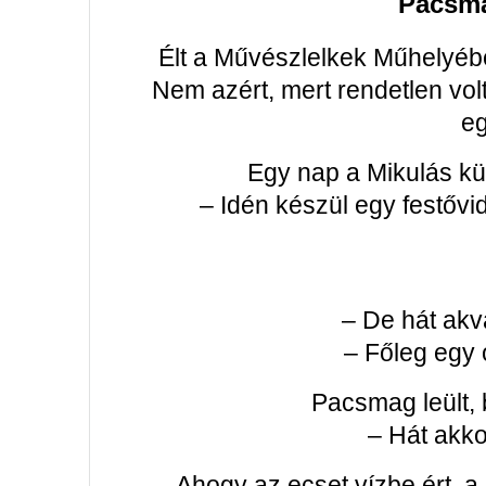
Pacsm
Élt a Művészlelkek Műhelyéb
Nem azért, mert rendetlen vol
eg
Egy nap a Mikulás kü
– Idén készül egy festőv
– De hát akv
– Főleg egy 
Pacsmag leült, b
– Hát akk
Ahogy az ecset vízbe ért, a 