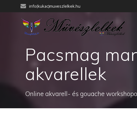
Skip
info(kukac)muveszlelkek.hu
to
content
Pacsmag manó
akvarellek
Online akvarell- és gouache workshopok