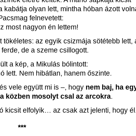
, a kabátja olyan lett, mintha hóban ázott voln
Pacsmag felnevetett:
z most nagyon én lettem!
tökéletes: az egyik csizmája sötétebb lett, 
 ferde, de a szeme csillogott.
lt a kép, a Mikulás bólintott:
ó lett. Nem hibátlan, hanem őszinte.
s vele együtt mi is –, hogy
nem baj, ha eg
ha közben mosolyt csal az arcokra
.
kicsit elfolyik… az csak azt jelenti, hogy él
***