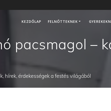
KEZDŐLAP
FELNŐTTEKNEK
GYEREKEKN
 pacsmagol – k
, hírek, érdekességek a festés világából