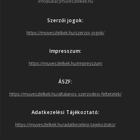
info(kukac)muveszlelkek.hu
e
t
t
T
Szerzői jogok:
b
a
t
u
https://muveszlelkek.hu/szerzoi-jogok/
o
g
e
b
Impresszum:
o
r
r
e
https://muveszlelkek.hu/impresszum
k
a
ÁSZF:
https://muveszlelkek.hu/altalanos-szerzodesi-feltetelek/
m
Adatkezelési Tájékoztató:
https://muveszlelkek.hu/adatkezelesi-tajekoztato/