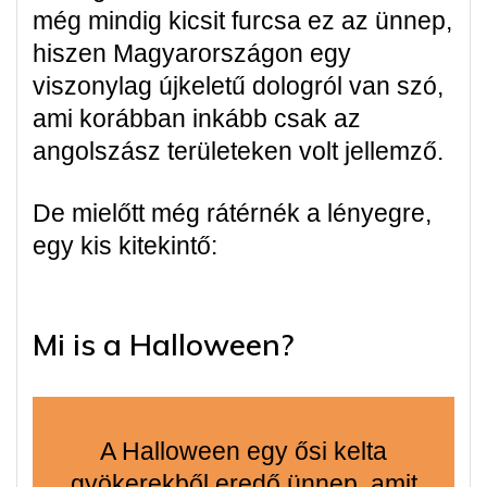
még mindig kicsit furcsa ez az ünnep,
hiszen Magyarországon egy
viszonylag újkeletű dologról van szó,
ami korábban inkább csak az
angolszász területeken volt jellemző.
De mielőtt még rátérnék a lényegre,
egy kis kitekintő:
Mi is a Halloween?
A Halloween egy ősi kelta
gyökerekből eredő ünnep, amit