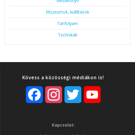
Mesekönyv
Múzeumok, kiállítások
Tanfolyam
Technikák
Kövess a közösségi médiákon is!
F
I
T
Y
a
n
w
o
Kapcsolat:
c
s
i
u