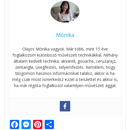
Mónika
Olajos Mónika vagyok. Már több, mint 15 éve
foglalkozom különböző művészeti technikákkal. Néhány
általam kedvelt technika: akvarell, gouache, ceruzarajz,
zentangle, üvegfestés, selyemfestés. Remélem, hogy
blogomon hasznos információkat találsz, akkor is ha
még csak most ismerkedsz ezzel a területtel és akkor is,
ha már régóta foglalkozol valamilyen művészeti ággal.
F
M
Pi
O