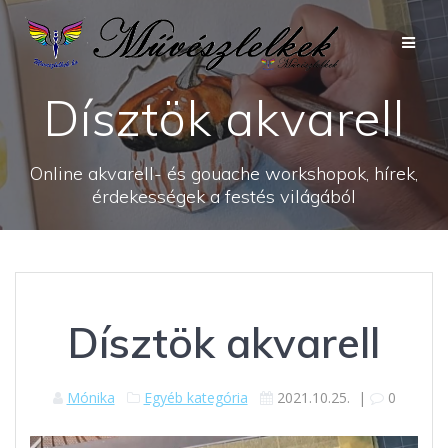
Skip
to
content
Dísztök akvarell
Online akvarell- és gouache workshopok, hírek,
érdekességek a festés világából
Dísztök akvarell
Mónika
Egyéb kategória
2021.10.25.
|
0