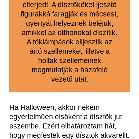
elterjedt. A dísztököket ijesztő
figurákká faragják és mécsest,
gyertyát helyeznek beléjük,
amikkel az otthonokat díszítik.
A töklámpások elijesztik az
ártó szellemeket, illetve a
holtak szellemeinek
megmutatják a hazafelé
vezető utat.
Ha Halloween, akkor nekem
egyértelműen elsőként a dísztök jut
eszembe. Ezért elhatároztam hát,
hogy megfestek egy dísztök akvarellt.