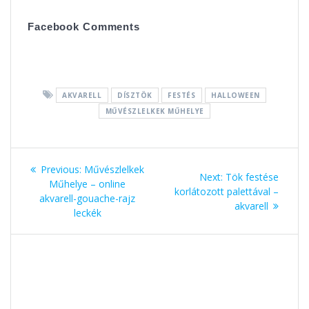
ac
e
nt
ss
e
ss
er
za
Facebook Comments
b
e
e
m
o
n
st
e
o
g
g
AKVARELL
DÍSZTÖK
FESTÉS
HALLOWEEN
k
er
MŰVÉSZLELKEK MŰHELYE
Bejegyzés
Previous:
Previous
Művészlelkek
Next:
Next
Tök festése
navigáció
Műhelye – online
post:
korlátozott palettával –
post:
akvarell-gouache-rajz
akvarell
leckék