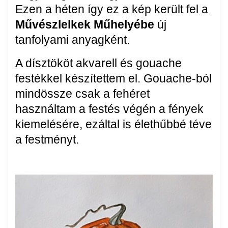
Ezen a héten így ez a kép került fel a
Művészlelkek Műhelyébe
új
tanfolyami anyagként.
A dísztököt akvarell és gouache
festékkel készítettem el. Gouache-ból
mindössze csak a fehéret
használtam a festés végén a fények
kiemelésére, ezáltal is élethűbbé téve
a festményt.