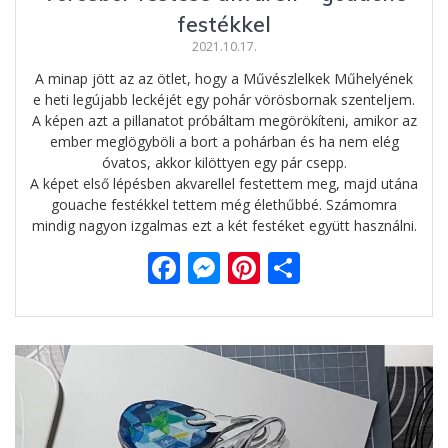
festékkel
2021.10.17.
A minap jött az az ötlet, hogy a Művészlelkek Műhelyének
e heti legújabb leckéjét egy pohár vörösbornak szenteljem.
A képen azt a pillanatot próbáltam megörökíteni, amikor az
ember meglögyböli a bort a pohárban és ha nem elég
óvatos, akkor kilöttyen egy pár csepp.
A képet első lépésben akvarellel festettem meg, majd utána
gouache festékkel tettem még élethűbbé. Számomra
mindig nagyon izgalmas ezt a két festéket együtt használni.
F
M
Pi
O
ac
e
nt
ss
e
ss
er
za
b
e
e
m
o
n
st
e
o
g
g