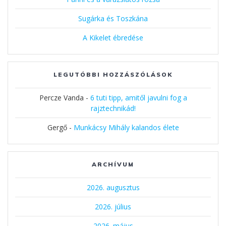
Sugárka és Toszkána
A Kikelet ébredése
LEGUTÓBBI HOZZÁSZÓLÁSOK
Percze Vanda
-
6 tuti tipp, amitől javulni fog a
rajztechnikád!
Gergő
-
Munkácsy Mihály kalandos élete
ARCHÍVUM
2026. augusztus
2026. július
2026. május