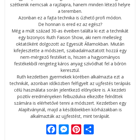
szétkenik nemcsak a rajzlapra, hanem minden létező helyre
a teremben.
Azonban ez a fajta technika is űzhető profi módon.
De honnan is ered ez az egész?
Még a múlt század 30-as éveiben találta ki ezt a technikát
egy bizonyos Ruth Faison Show, aki nem mellesleg
oktatóként dolgozott az Egyesült Államokban. Miután
kifejlesztette a módszert, szabadalmaztatott hozzá egy
nem-mérgező festéket is, hiszen a hagyományos
festékekből rengeteg káros anyag szívódhat fel a bőrön
keresztül.
Ruth kezdetben gyermekek körében alkalmazta ezt a
technikát, azonban időközben felfigyelt az ujjfestés terápiás
célú használata során jelentkező előnyökre is. A kezdeti
pozitív eredményeken felbuzdulva elkezdte felnőttek
számára is elérhetővé tenni a módszert. Kezdetben egy
Alapítványnál, majd a későbbiekben kórházakban is
alkalmazták az ujjfestést, mint terápiát.
F
M
Pi
O
ac
e
nt
ss