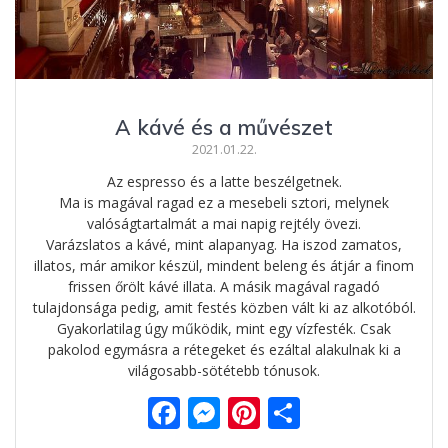
A kávé és a művészet
2021.01.22.
Az espresso és a latte beszélgetnek.
Ma is magával ragad ez a mesebeli sztori, melynek
valóságtartalmát a mai napig rejtély övezi.
Varázslatos a kávé, mint alapanyag. Ha iszod zamatos,
illatos, már amikor készül, mindent beleng és átjár a finom
frissen őrölt kávé illata. A másik magával ragadó
tulajdonsága pedig, amit festés közben vált ki az alkotóból.
Gyakorlatilag úgy működik, mint egy vízfesték. Csak
pakolod egymásra a rétegeket és ezáltal alakulnak ki a
világosabb-sötétebb tónusok.
F
M
Pi
O
ac
e
nt
ss