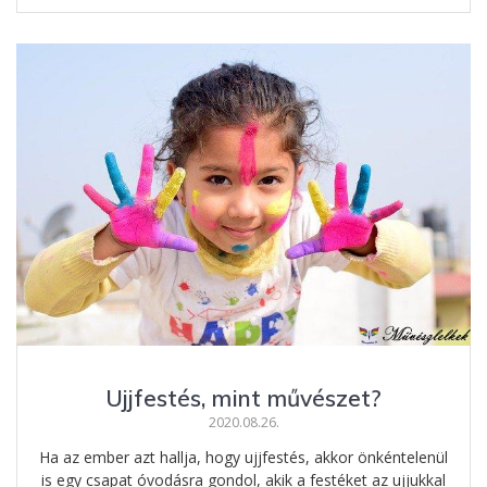
e
ss
er
za
b
e
e
m
o
n
st
e
o
g
g
k
er
Ujjfestés, mint művészet?
2020.08.26.
Ha az ember azt hallja, hogy ujjfestés, akkor önkéntelenül
is egy csapat óvodásra gondol, akik a festéket az ujjukkal