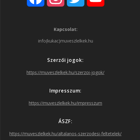
a
n
w
o
Kapcsolat:
c
s
i
u
info(kukac)muveszlelkek.hu
e
t
t
T
Szerzői jogok:
b
a
t
u
https://muveszlelkek.hu/szerzoi-jogok/
o
g
e
b
Impresszum:
o
r
r
e
https://muveszlelkek.hu/impresszum
k
a
ÁSZF:
https://muveszlelkek.hu/altalanos-szerzodesi-feltetelek/
m