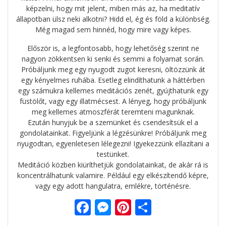
képzelni, hogy mit jelent, miben más az, ha meditatív
állapotban ülsz neki alkotni? Hidd el, ég és föld a különbség.
Még magad sem hinnéd, hogy mire vagy képes.
Először is, a legfontosabb, hogy lehetőség szerint ne
nagyon zökkentsen ki senki és semmi a folyamat során.
Próbáljunk meg egy nyugodt zugot keresni, öltözzünk át
egy kényelmes ruhába. Esetleg elindíthatunk a háttérben
egy számukra kellemes meditációs zenét, gyújthatunk egy
füstölőt, vagy egy illatmécsest. A lényeg, hogy próbáljunk
meg kellemes atmoszférát teremteni magunknak.
Ezután hunyjuk be a szemünket és csendesítsük el a
gondolatainkat. Figyeljünk a légzésünkre! Próbáljunk meg
nyugodtan, egyenletesen lélegezni! Igyekezzünk ellazítani a
testünket.
Meditáció közben kiüríthetjük gondolatainkat, de akár rá is
koncentrálhatunk valamire. Például egy elkészítendő képre,
vagy egy adott hangulatra, emlékre, történésre.
F
M
Pi
O
ac
e
nt
ss