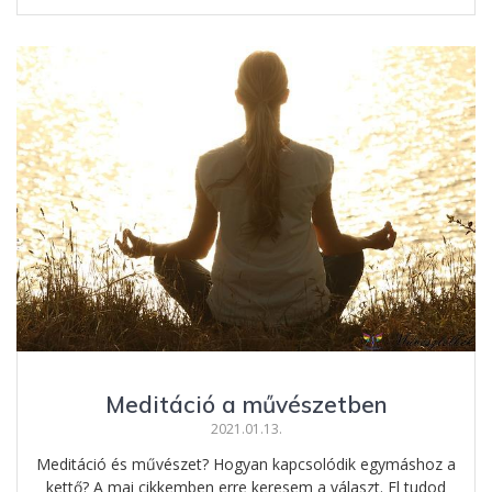
e
ss
er
za
b
e
e
m
o
n
st
e
o
g
g
k
er
Meditáció a művészetben
2021.01.13.
Meditáció és művészet? Hogyan kapcsolódik egymáshoz a
kettő? A mai cikkemben erre keresem a választ. El tudod