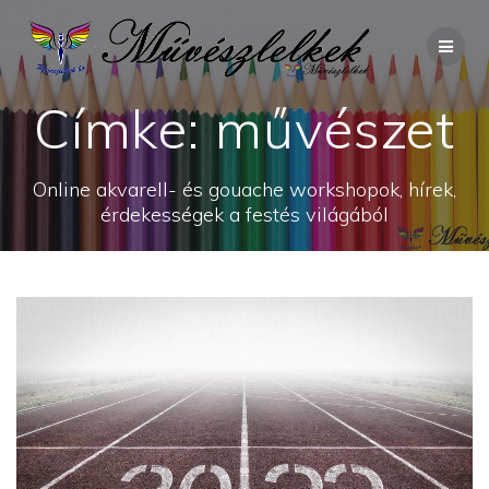
Skip
to
content
Címke:
művészet
Online akvarell- és gouache workshopok, hírek,
érdekességek a festés világából