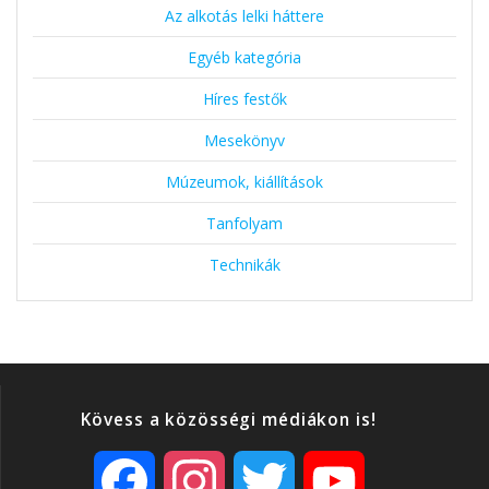
Az alkotás lelki háttere
Egyéb kategória
Híres festők
Mesekönyv
Múzeumok, kiállítások
Tanfolyam
Technikák
Kövess a közösségi médiákon is!
F
I
T
Y