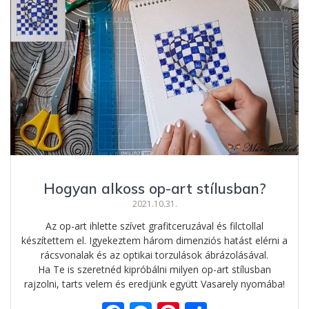
b
e
e
m
o
n
st
e
o
g
g
k
er
Hogyan alkoss op-art stílusban?
2021.10.31.
Az op-art ihlette szívet grafitceruzával és filctollal
készítettem el. Igyekeztem három dimenziós hatást elérni a
rácsvonalak és az optikai torzulások ábrázolásával.
Ha Te is szeretnéd kipróbálni milyen op-art stílusban
rajzolni, tarts velem és eredjünk együtt Vasarely nyomába!