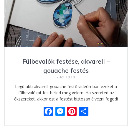
k
er
Fülbevalók festése, akvarell –
gouache festés
2021.10.10.
Legújabb akvarell-gouache festő videómban ezeket a
fülbevalókat festheted meg velem. Ha szereted az
ékszereket, akkor ezt a festést biztosan élvezni fogod!
F
M
Pi
O
ac
e
nt
ss
e
ss
er
za