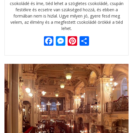
csokoládé és íme, tiéd lehet a szögletes csokoládé, csupán
festékre és ecsetre van szükséged hozzá, és ebben a
formában nem is hizlal. Ugye milyen jó, gyere fesd meg
velem, az élmény és a megfestett csokoládé örökké a tiéd
lehet.
F
M
Pi
O
ac
e
nt
ss
e
ss
er
za
b
e
e
m
o
n
st
e
o
g
g
k
er