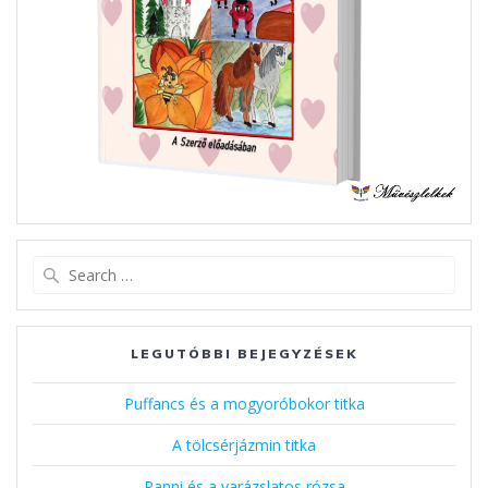
Search
for:
LEGUTÓBBI BEJEGYZÉSEK
Puffancs és a mogyoróbokor titka
A tölcsérjázmin titka
Panni és a varázslatos rózsa