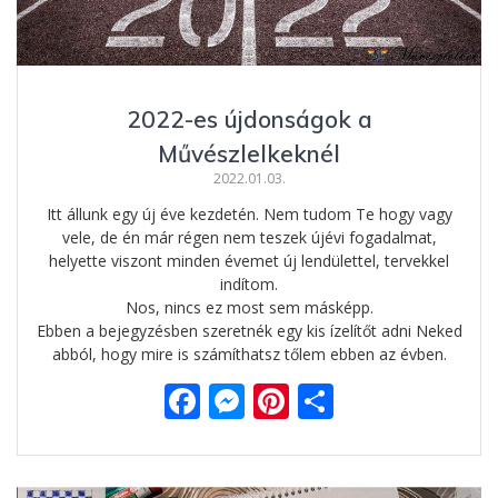
2022-es újdonságok a
Művészlelkeknél
2022.01.03.
Itt állunk egy új éve kezdetén. Nem tudom Te hogy vagy
vele, de én már régen nem teszek újévi fogadalmat,
helyette viszont minden évemet új lendülettel, tervekkel
indítom.
Nos, nincs ez most sem másképp.
Ebben a bejegyzésben szeretnék egy kis ízelítőt adni Neked
abból, hogy mire is számíthatsz tőlem ebben az évben.
F
M
Pi
O
ac
e
nt
ss
e
ss
er
za