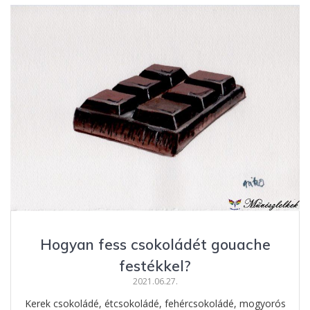
b
e
e
m
o
n
st
e
o
g
g
k
er
Hogyan fess csokoládét gouache
festékkel?
2021.06.27.
Kerek csokoládé, étcsokoládé, fehércsokoládé, mogyorós