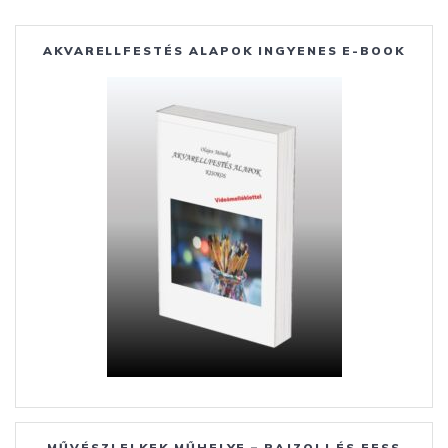
k
er
AKVARELLFESTÉS ALAPOK INGYENES E-BOOK
MŰVÉSZLELKEK MŰHELYE – RAJZOLJ ÉS FESS