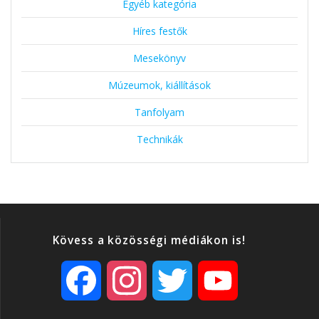
Egyéb kategória
Híres festők
Mesekönyv
Múzeumok, kiállítások
Tanfolyam
Technikák
Kövess a közösségi médiákon is!
F
I
T
Y