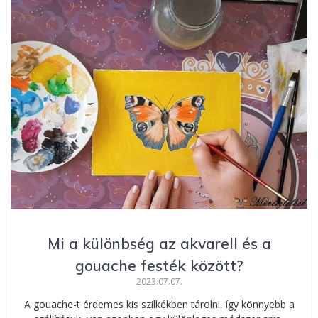
b
e
e
m
o
n
st
e
o
g
g
k
er
Mi a különbség az akvarell és a
gouache festék között?
2023.07.07.
A gouache-t érdemes kis szilkékben tárolni, így könnyebb a