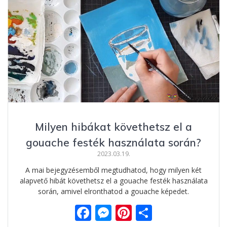
o
n
st
e
o
g
g
k
er
Milyen hibákat követhetsz el a
gouache festék használata során?
2023.03.19.
A mai bejegyzésemből megtudhatod, hogy milyen két
alapvető hibát követhetsz el a gouache festék használata
során, amivel elronthatod a gouache képedet.
F
M
Pi
O