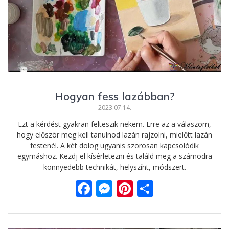
Hogyan fess lazábban?
2023.07.14.
Ezt a kérdést gyakran felteszik nekem. Erre az a válaszom,
hogy először meg kell tanulnod lazán rajzolni, mielőtt lazán
festenél. A két dolog ugyanis szorosan kapcsolódik
egymáshoz. Kezdj el kísérletezni és találd meg a számodra
könnyedebb technikát, helyszínt, módszert.
F
M
Pi
O
ac
e
nt
ss
e
ss
er
za