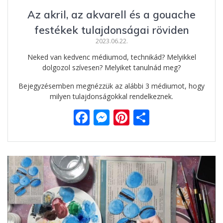
Az akril, az akvarell és a gouache
festékek tulajdonságai röviden
2023.06.22.
Neked van kedvenc médiumod, technikád? Melyikkel
dolgozol szívesen? Melyiket tanulnád meg?
Bejegyzésemben megnézzük az alábbi 3 médiumot, hogy
milyen tulajdonságokkal rendelkeznek.
F
M
Pi
O
ac
e
nt
ss
e
ss
er
za
b
e
e
m
o
n
st
e
o
g
g
k
er