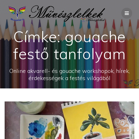
Skip
to
content
Címke:
gouache
festő tanfolyam
Online akvarell- és gouache workshopok, hírek,
érdekességek a festés világából