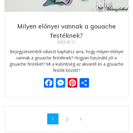
Milyen előnyei vannak a gouache
festéknek?
2023.02.11.
Bejegyzésemből választ kaphatsz arra, hogy milyen előnyei
vannak a gouache festéknek? Hogyan használd jól a
gouache festéket? Mi a különbség az akvarell és a gouache
festék között?
F
M
Pi
O
ac
e
nt
ss
e
ss
er
za
b
e
e
m
Posts
o
n
st
e
Page
1
Page
2
navigation
o
g
g