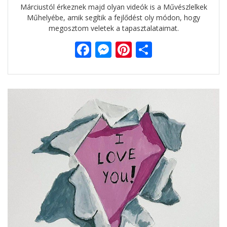
Márciustól érkeznek majd olyan videók is a Művészlelkek
Műhelyébe, amik segítik a fejlődést oly módon, hogy
megosztom veletek a tapasztalataimat.
F
M
Pi
O
ac
e
nt
ss
e
ss
er
za
b
e
e
m
o
n
st
e
o
g
g
k
er