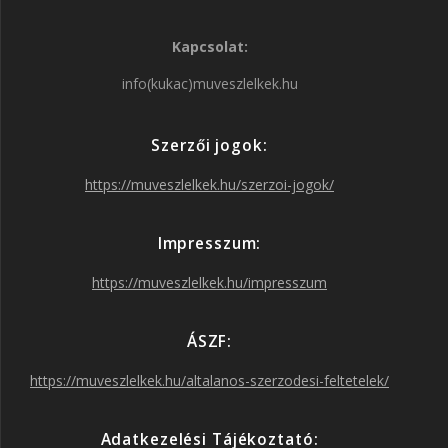
a
n
w
o
Kapcsolat:
c
s
i
u
info(kukac)muveszlelkek.hu
e
t
t
T
Szerzői jogok:
b
a
t
u
https://muveszlelkek.hu/szerzoi-jogok/
o
g
e
b
Impresszum:
o
r
r
e
https://muveszlelkek.hu/impresszum
k
a
ÁSZF:
https://muveszlelkek.hu/altalanos-szerzodesi-feltetelek/
m
Adatkezelési Tájékoztató: