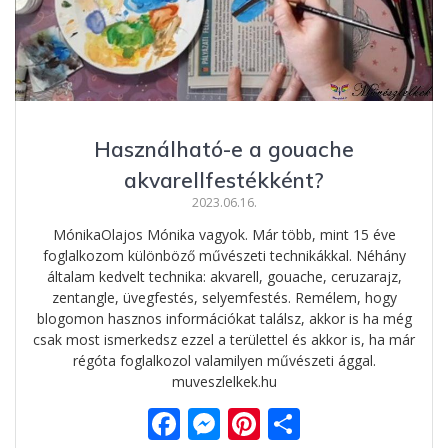
Használható-e a gouache
akvarellfestékként?
2023.06.16.
MónikaOlajos Mónika vagyok. Már több, mint 15 éve
foglalkozom különböző művészeti technikákkal. Néhány
általam kedvelt technika: akvarell, gouache, ceruzarajz,
zentangle, üvegfestés, selyemfestés. Remélem, hogy
blogomon hasznos információkat találsz, akkor is ha még
csak most ismerkedsz ezzel a területtel és akkor is, ha már
régóta foglalkozol valamilyen művészeti ággal.
muveszlelkek.hu
F
M
Pi
O