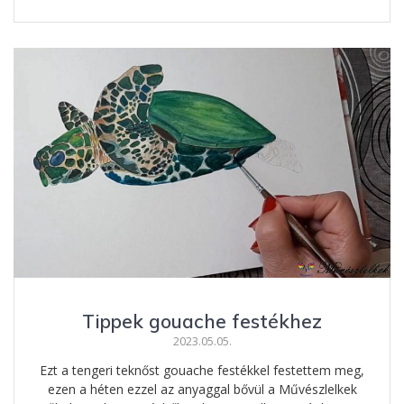
ac
e
nt
ss
e
ss
er
za
b
e
e
m
o
n
st
e
o
g
g
k
er
Tippek gouache festékhez
2023.05.05.
Ezt a tengeri teknőst gouache festékkel festettem meg,
ezen a héten ezzel az anyaggal bővül a Művészlelkek