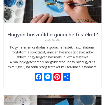
Hogyan használd a gouache festéket?
2023.03.26.
Hogy ne érjen csalódás a gouache festék használatánál,
folytatom a sorozatot, amiben hasznos tippeket adok
ahhoz, hogy hogyan használd jól ezt a festéket.
A mai bejegyzésemből megtudhatod, hogy mit tegyél és
mire figyelj, ha több réteg festéket kell felvinned egymásra.
F
M
Pi
O
ac
e
nt
ss
e
ss
er
za
b
e
e
m