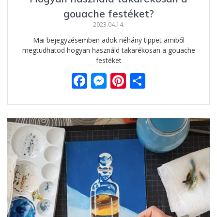
gouache festéket?
2023.04.14.
Mai bejegyzésemben adok néhány tippet amiből
megtudhatod hogyan használd takarékosan a gouache
festéket
F
M
Pi
O
ac
e
nt
ss
e
ss
er
za
b
e
e
m
o
n
st
e
o
g
g
k
er