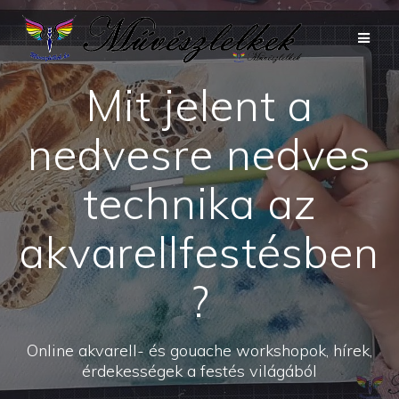
Skip
to
content
Mit jelent a
nedvesre nedves
technika az
akvarellfestésben
?
Online akvarell- és gouache workshopok, hírek,
érdekességek a festés világából