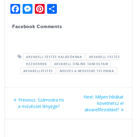
F
M
Pi
O
ac
e
nt
ss
e
ss
er
za
Facebook Comments
b
e
e
m
o
n
st
e
o
g
g
AKVARELL FESTÉS HALADÓKNAK
AKVARELL FESTÉS
k
er
KEZDŐKNEK
AKVARELL ONLINE TANFOLYAM
AKVARELLFESTÉS
NEDVES A NEDVESRE TECHNIKA
Bejegyzés
Next:
Next
Milyen hibákat
Previous:
Previous
Számodra mi
navigáció
post:
követhetsz el
a művészet lényege?
post:
akvarellfestékkel?