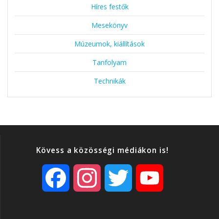
Híres festők
Mesekönyv
Múzeumok, kiállítások
Tanfolyam
Technikák
Kövess a közösségi médiákon is!
F
I
T
Y
a
n
w
o