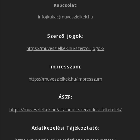
Kapcsolat:
c
s
i
u
info(kukac)muveszlelkek.hu
e
t
t
T
Szerzői jogok:
b
a
t
u
https://muveszlelkek.hu/szerzoi-jogok/
o
g
e
b
Impresszum:
o
r
r
e
https://muveszlelkek.hu/impresszum
k
a
ÁSZF:
https://muveszlelkek.hu/altalanos-szerzodesi-feltetelek/
m
Adatkezelési Tájékoztató: