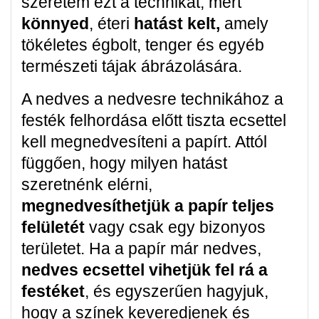
szeretem ezt a technikát, mert
könnyed
, éteri
hatást kelt,
amely
tökéletes égbolt, tenger és egyéb
természeti tájak ábrázolására.
A nedves a nedvesre technikához a
festék felhordása előtt tiszta ecsettel
kell megnedvesíteni a papírt. Attól
függően, hogy milyen hatást
szeretnénk elérni,
megnedvesíthetjük a papír teljes
felületét
vagy csak egy bizonyos
területet. Ha a papír már nedves,
nedves ecsettel vihetjük fel rá a
festéket
, és egyszerűen hagyjuk,
hogy a színek keveredjenek és