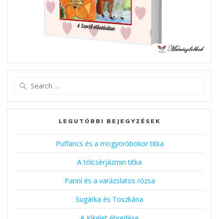
Search
for:
LEGUTÓBBI BEJEGYZÉSEK
Puffancs és a mogyoróbokor titka
A tölcsérjázmin titka
Panni és a varázslatos rózsa
Sugárka és Toszkána
A Kikelet ébredése