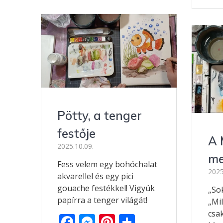
e
ss
er
za
b
e
e
m
o
n
st
e
o
g
g
k
er
Pötty, a tenger
festője
A 
2025.10.09.
me
Fess velem egy bohóchalat
2025
akvarellel és egy pici
gouache festékkel! Vigyük
„So
papírra a tenger világát!
„Mi
csak
F
M
Pi
O