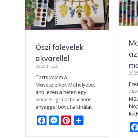
Ma
Őszi falevelek
az
akvarellel
mo
2025.11.22.
2025
Tarts velem a
Eze
Művészlelkek Műhelyébe,
akv
ahol ezen a héten egy
Műv
akvarell-gouache videós
blo
anyaggal bővül a kínálat.
ked
F
M
Pi
O
ac
e
nt
ss