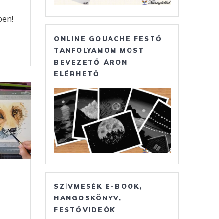
ben!
O
ONLINE GOUACHE FESTŐ
s
TANFOLYAMOM MOST
BEVEZETŐ ÁRON
a
ELÉRHETŐ
m
SZÍVMESÉK E-BOOK,
HANGOSKÖNYV,
FESTŐVIDEÓK