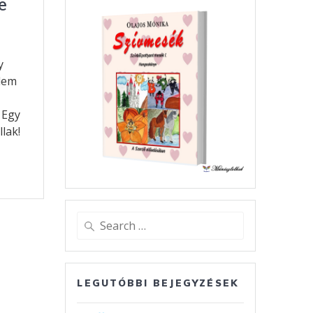
e
y
lem
 Egy
lak!
O
s
a
Search
m
for:
LEGUTÓBBI BEJEGYZÉSEK