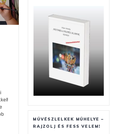
i
kel!
e
bb
MŰVÉSZLELKEK MŰHELYE –
RAJZOLJ ÉS FESS VELEM!