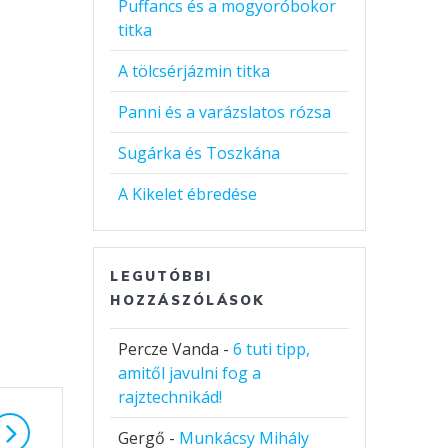
Puffancs és a mogyoróbokor
titka
A tölcsérjázmin titka
Panni és a varázslatos rózsa
Sugárka és Toszkána
A Kikelet ébredése
LEGUTÓBBI
HOZZÁSZÓLÁSOK
Percze Vanda
-
6 tuti tipp,
amitől javulni fog a
rajztechnikád!
Gergő
-
Munkácsy Mihály