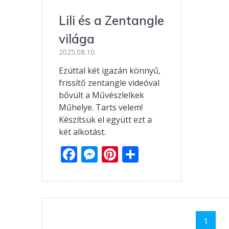
Lili és a Zentangle
világa
2025.08.10.
Ezúttal két igazán könnyű,
frissítő zentangle videóval
bővült a Művészlelkek
Műhelye. Tarts velem!
Készítsük el együtt ezt a
két alkotást.
F
M
Pi
O
ac
e
nt
ss
e
ss
er
za
b
e
e
m
Posts
o
n
st
e
Page
1