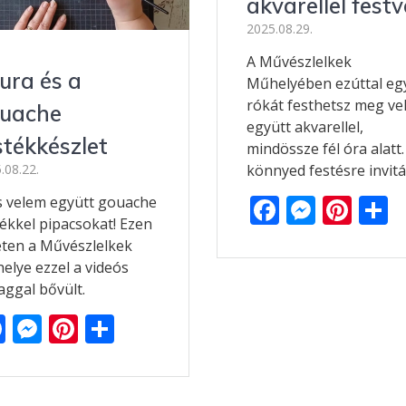
akvarellel festv
2025.08.29.
A Művészlelkek
ura és a
Műhelyében ezúttal eg
rókát festhetsz meg ve
uache
együtt akvarellel,
stékkészlet
mindössze fél óra alatt.
könnyed festésre invitál
.08.22.
F
M
Pi
s velem együtt gouache
tékkel pipacsokat! Ezen
ac
e
nt
s
éten a Művészlelkek
e
ss
er
z
elye ezzel a videós
b
e
e
aggal bővült.
o
n
st
e
F
M
Pi
O
o
g
g
ac
e
nt
ss
k
er
e
ss
er
za