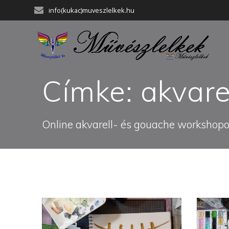
Skip
info(kukac)muveszlelkek.hu
to
content
Címke:
akvare
Online akvarell- és gouache workshopok