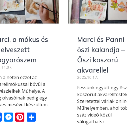
Marci és Panni
rci, a mókus és
őszi kalandja –
 elveszett
Őszi koszorú
gyorószem
.11.07.
akvarellel
n a héten ezzel az
2025.10.17.
arellmókussal bővül a
Fessünk együtt egy ősz
észlelkek Műhelye. A
koszorút akvarellfesték
g olvasóinak pedig egy
Szeretettel várlak onlin
ves mesével készültem.
Műhelyemben, ahol tö
F
M
Pi
O
száz videó közül
válogathatsz.
ac
e
nt
ss