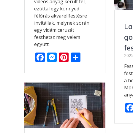
videós anyag került fel,
ezúttal egy könnyed
félórás akvarellfestésre
invitállak, melynek során
La
egy vidám ceruzát
go
festhetsz meg velem
együtt.
fe
F
M
Pi
O
2025
ac
e
nt
ss
Fes
e
ss
er
za
fes
a h
b
e
e
m
Műh
o
n
st
e
any
o
g
g
k
er