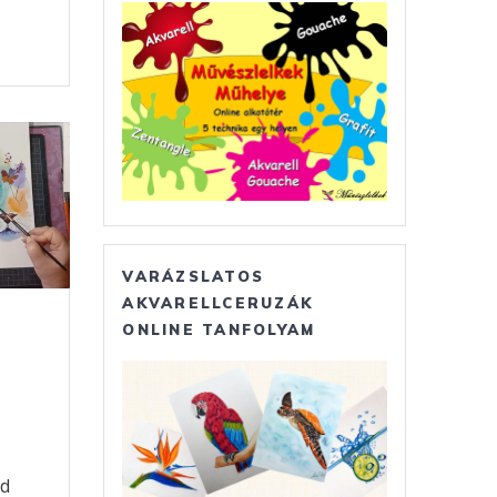
O
s
a
m
VARÁZSLATOS
AKVARELLCERUZÁK
ONLINE TANFOLYAM
ld