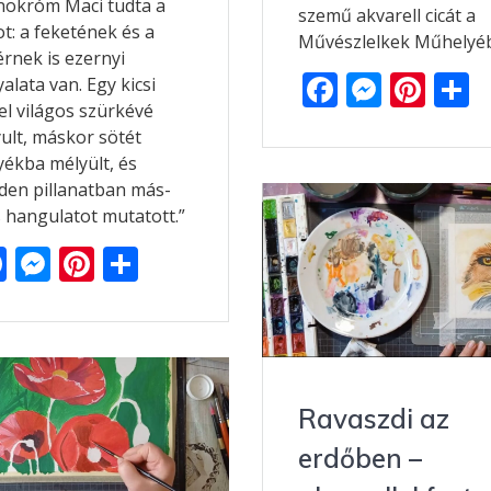
okróm Maci tudta a
szemű akvarell cicát a
ot: a feketének és a
Művészlelkek Műhelyé
rnek is ezernyi
F
M
Pi
alata van. Egy kicsi
el világos szürkévé
ac
e
nt
s
ult, máskor sötét
e
ss
er
z
yékba mélyült, és
b
e
e
den pillanatban más-
 hangulatot mutatott.”
o
n
st
e
F
M
Pi
O
o
g
g
ac
e
nt
ss
k
er
e
ss
er
za
b
e
e
m
o
n
st
e
Ravaszdi az
o
g
g
erdőben –
k
er