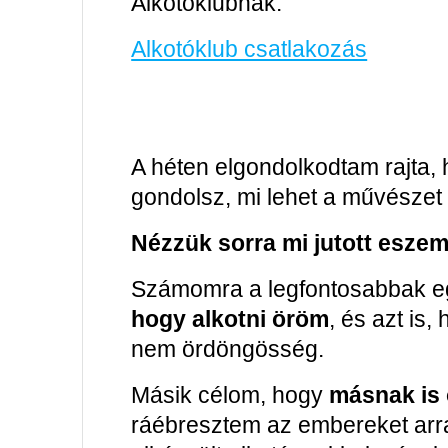
Alkotóklubnak:
Alkotóklub csatlakozás
A héten elgondolkodtam rajta, 
gondolsz, mi lehet a művészet
Nézzük sorra mi jutott esze
Számomra a legfontosabbak e
hogy alkotni öröm
, és azt is,
nem ördöngösség.
Másik célom, hogy
másnak is
ráébresztem az embereket arr