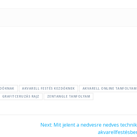
ADÓKNAK
AKVARELL FESTÉS KEZDŐKNEK
AKVARELL ONLINE TANFOLYAM
GRAFITCERUZÁS RAJZ
ZENTANGLE TANFOLYAM
Next:
Next
Mit jelent a nedvesre nedves techni
post:
akvarellfestésbe