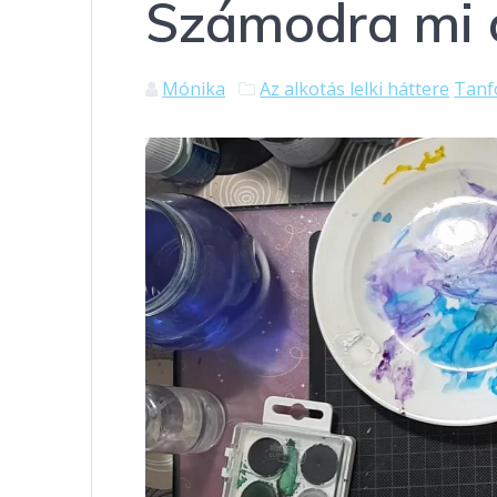
Számodra mi 
Mónika
Az alkotás lelki háttere
Tanf