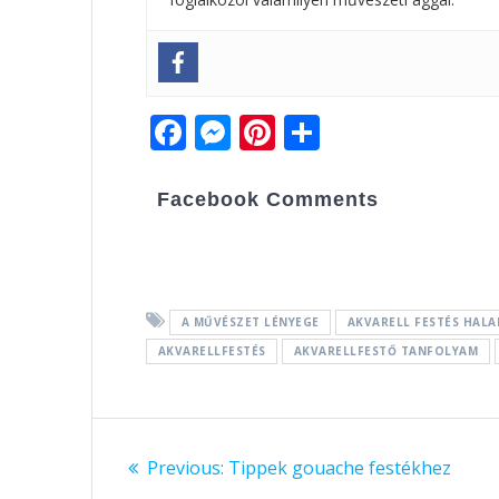
F
M
Pi
O
ac
e
nt
ss
e
ss
er
za
Facebook Comments
b
e
e
m
o
n
st
e
o
g
g
A MŰVÉSZET LÉNYEGE
AKVARELL FESTÉS HAL
k
er
AKVARELLFESTÉS
AKVARELLFESTŐ TANFOLYAM
Bejegyzés
Previous:
Previous
Tippek gouache festékhez
navigáció
post: