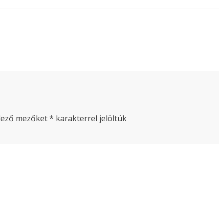
lező mezőket
*
karakterrel jelöltük