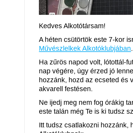
Kedves Alkotótársam!
A héten csütörtök este 7-kor is
Művészlelkek Alkotóklubjában
.
Ha zűrös napod volt, lótottál-f
nap végére, úgy érzed jó lenne
hozzánk, hozd az ecseted és v
akvarell festésen.
Ne ijedj meg nem fog órákig ta
este talán még Te is ki tudsz sz
Itt tudsz csatlakozni hozzánk