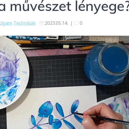
a művészet lényege
olyam
Technikák
2023.05.14.
|
0