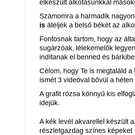
elkészült alkotásunkkal mások
Számomra a harmadik nagyon 
is
átéljék a belső békét az alkot
Fontosnak tartom, hogy az által
sugárzóak, lélekemelők legyen
indítanak el benned és bárkiben
Célom, hogy Te is megtaláld a 
ismét 3 videóval bővül a héten
A grafit rózsa könnyű kis elfo
idejük.
A kék levél akvarellel készült 
részletgazdag színes képeket