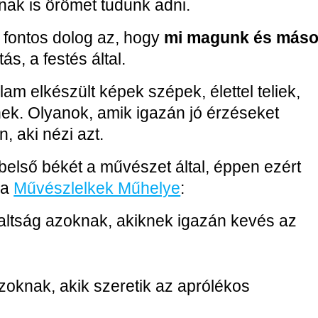
nak is örömet tudunk adni.
fontos dolog az, hogy
mi magunk és más
ás, a festés által.
am elkészült képek szépek, élettel teliek,
ek. Olyanok, amik igazán jó érzéseket
, aki nézi azt.
belső békét a művészet által, éppen ezért
 a
Művészlelkek Műhelye
:
glaltság azoknak, akiknek igazán kevés az
azoknak, akik szeretik az aprólékos