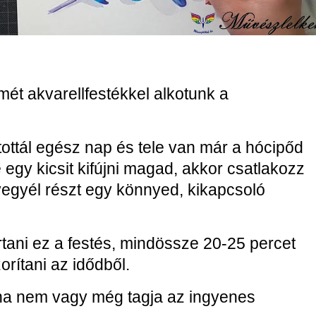
mét akvarellfestékkel alkotunk a
utottál egész nap és tele van már a hócipőd
 egy kicsit kifújni magad, akkor csatlakozz
egyél részt egy könnyed, kikapcsoló
rtani ez a festés, mindössze 20-25 percet
orítani az idődből.
, ha nem vagy még tagja az ingyenes