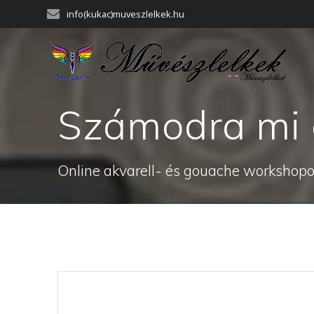
Skip
info(kukac)muveszlelkek.hu
to
content
Számodra mi 
Online akvarell- és gouache workshopok