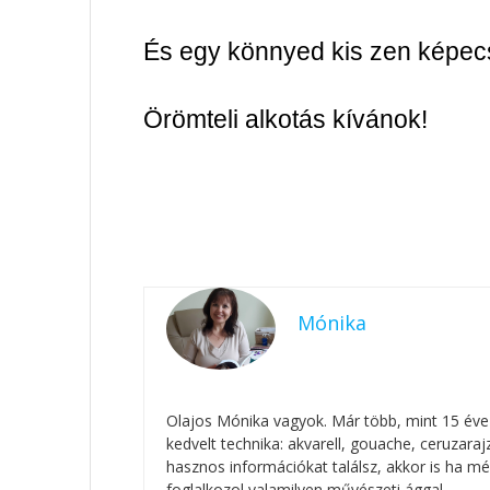
És egy könnyed kis zen képec
Örömteli alkotás kívánok!
Mónika
Olajos Mónika vagyok. Már több, mint 15 éve
kedvelt technika: akvarell, gouache, ceruzar
hasznos információkat találsz, akkor is ha mé
foglalkozol valamilyen művészeti ággal.