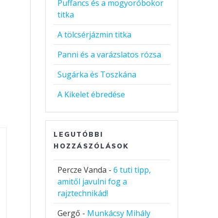
Puffancs és a mogyoróbokor
titka
A tölcsérjázmin titka
Panni és a varázslatos rózsa
Sugárka és Toszkána
A Kikelet ébredése
LEGUTÓBBI
HOZZÁSZÓLÁSOK
Percze Vanda
-
6 tuti tipp,
amitől javulni fog a
rajztechnikád!
Gergő
-
Munkácsy Mihály