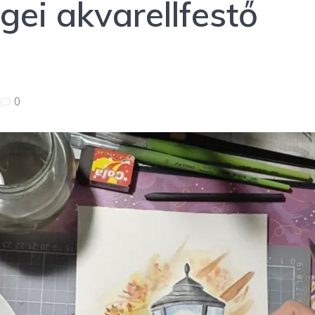
gei akvarellfestő
|
0