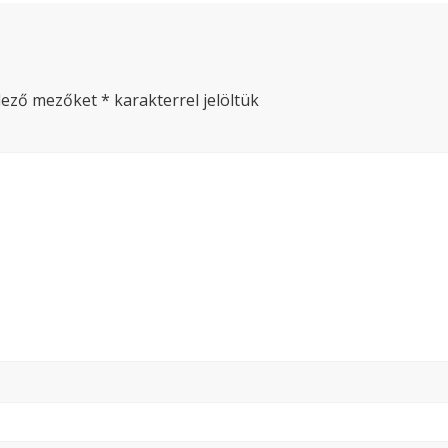
lező mezőket
*
karakterrel jelöltük