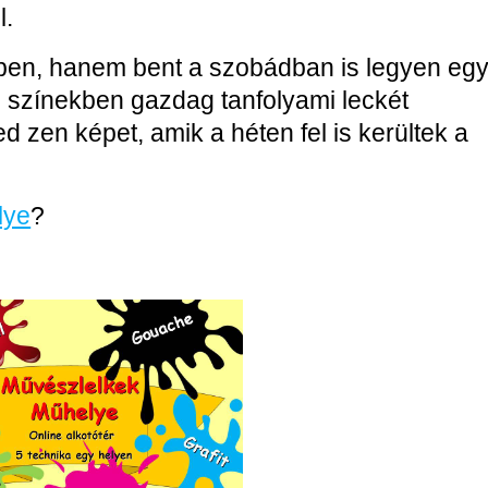
l.
tben, hanem bent a szobádban is legyen eg
zi színekben gazdag tanfolyami leckét
d zen képet, amik a héten fel is kerültek a
lye
?