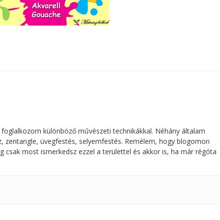
 foglalkozom különböző művészeti technikákkal. Néhány általam
ajz, zentangle, üvegfestés, selyemfestés. Remélem, hogy blogomon
g csak most ismerkedsz ezzel a területtel és akkor is, ha már régóta