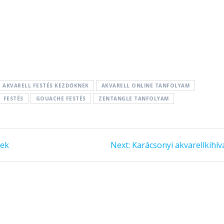
AKVARELL FESTÉS KEZDŐKNEK
AKVARELL ONLINE TANFOLYAM
FESTÉS
GOUACHE FESTÉS
ZENTANGLE TANFOLYAM
nek
Next:
Next
Karácsonyi akvarellkihív
post: