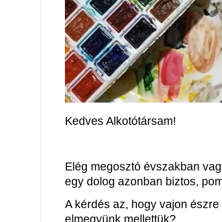
Kedves Alkotótársam!
Elég megosztó évszakban vagyu
egy dolog azonban biztos, pom
A kérdés az, hogy vajon észre
elmegyünk mellettük?