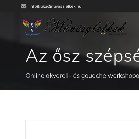
Skip
info(kukac)muveszlelkek.hu
to
content
Az ősz szépsé
Online akvarell- és gouache workshopok