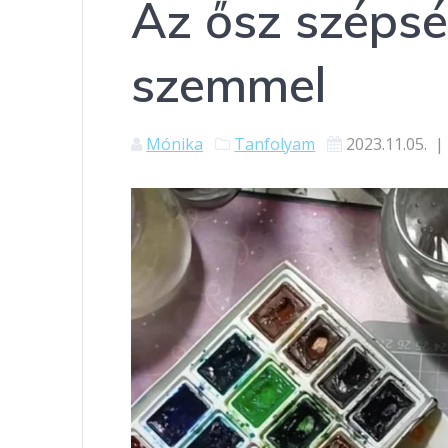
Az ősz szépsé
szemmel
Mónika
Tanfolyam
2023.11.05.