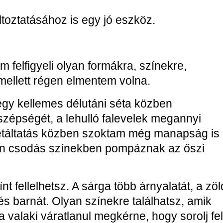
toztatásához is egy jó eszköz.
m felfigyeli olyan formákra, színekre,
mellett régen elmentem volna.
egy kellemes délutáni séta közben
szépségét, a lehulló falevelek megannyi
étáltatás közben szoktam még manapság is
yen csodás színekben pompáznak az őszi
 fellelhetsz. A sárga több árnyalatát, a zöl
át és barnát. Olyan színekre találhatsz, amik
 valaki váratlanul megkérne, hogy sorolj fe