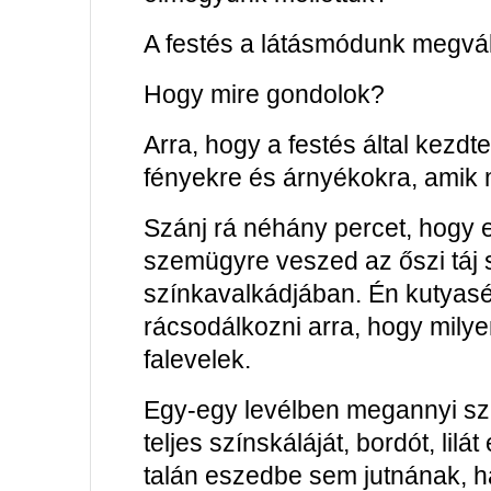
A festés a látásmódunk megvál
Hogy mire gondolok?
Arra, hogy a festés által kezdte
fényekre és árnyékokra, amik 
Szánj rá néhány percet, hogy 
szemügyre veszed az őszi táj 
színkavalkádjában. Én kutyas
rácsodálkozni arra, hogy mil
falevelek.
Egy-egy levélben megannyi színt
teljes színskáláját, bordót, lil
talán eszedbe sem jutnának, ha