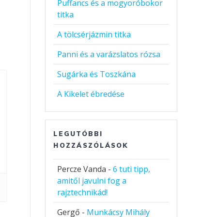
Puffancs és a mogyoróbokor
titka
A tölcsérjázmin titka
Panni és a varázslatos rózsa
Sugárka és Toszkána
A Kikelet ébredése
LEGUTÓBBI
HOZZÁSZÓLÁSOK
Percze Vanda
-
6 tuti tipp,
amitől javulni fog a
rajztechnikád!
Gergő
-
Munkácsy Mihály