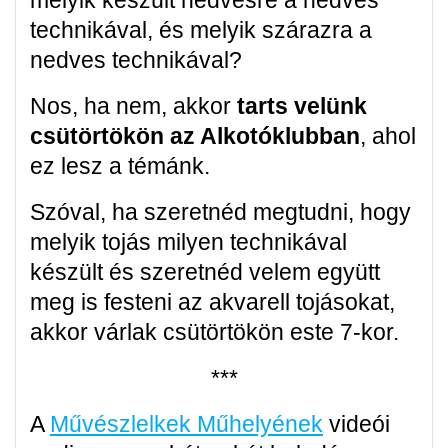
melyik készült nedvesre a nedves
technikával, és melyik szárazra a
nedves technikával?
Nos, ha nem, akkor
tarts velünk
csütörtökön az Alkotóklubban
, ahol
ez lesz a témánk.
Szóval, ha szeretnéd megtudni, hogy
melyik tojás milyen technikával
készült és szeretnéd velem együtt
meg is festeni az akvarell tojásokat,
akkor várlak csütörtökön este 7-kor.
***
A
Művészlelkek Műhelyének
videói