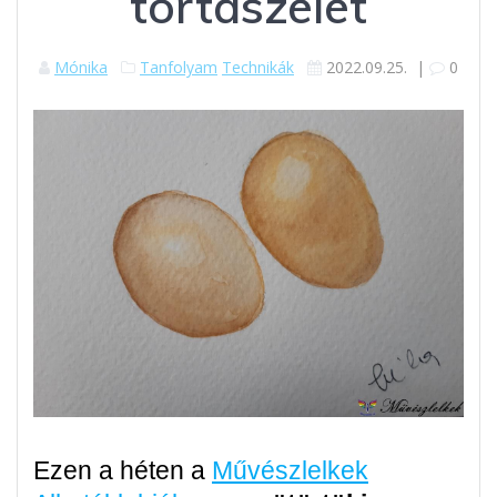
tortaszelet
Mónika
Tanfolyam
Technikák
2022.09.25.
|
0
Ezen a héten a
Művészlelkek