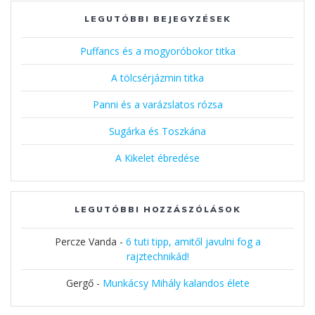
LEGUTÓBBI BEJEGYZÉSEK
Puffancs és a mogyoróbokor titka
A tölcsérjázmin titka
Panni és a varázslatos rózsa
Sugárka és Toszkána
A Kikelet ébredése
LEGUTÓBBI HOZZÁSZÓLÁSOK
Percze Vanda
-
6 tuti tipp, amitől javulni fog a
rajztechnikád!
Gergő
-
Munkácsy Mihály kalandos élete