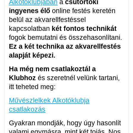
Alkotóklubjában
a
csütörtöki
ingyenes élő
online festés keretén
belül az akvarellfestéssel
kapcsolatban
két fontos technikát
fogok bemutatni és összehasonlítani.
Ez a két technika az akvarellfestés
alapját képezi.
Ha még nem csatlakoztál a
Klubhoz
és szeretnél velünk tartani,
itt teheted meg:
Művészlelkek Alkotóklubja
csatlakozás
Gyakran mondják, hogy úgy hasonlít
valami egymásra, mint két tojás. Nos,