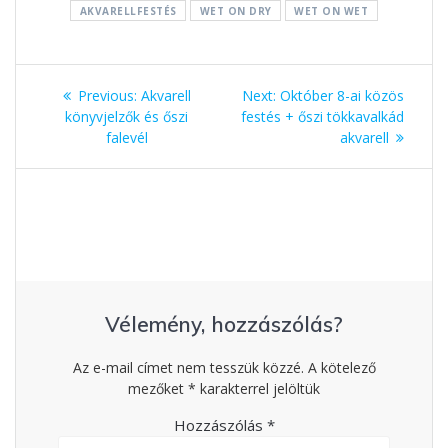
AKVARELLFESTÉS
WET ON DRY
WET ON WET
Bejegyzés
Previous:
Previous
Akvarell
Next:
Next
Október 8-ai közös
navigáció
könyvjelzők és őszi
post:
festés + őszi tökkavalkád
post:
falevél
akvarell
Vélemény, hozzászólás?
Az e-mail címet nem tesszük közzé.
A kötelező
mezőket
*
karakterrel jelöltük
Hozzászólás
*