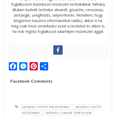
foglalkozom különböző művészeti technikákkal. Néhány
általam kedvelt technika: akvarell, gouache, ceruzarajz,
zentangle, üvegfestés, selyemfestés. Remélem, hogy
blogomon hasznos információkat találsz, akkor is ha
még csak most ismerkedsz ezzel a területtel és akkor is,
ha már régóta foglalkozol valamilyen művészeti ággal.
F
M
Pi
O
ac
e
nt
ss
e
ss
er
za
Facebook Comments
b
e
e
m
o
n
st
e
o
g
g
AKVARELL FESTÉS HALADÓKNAK
AKVARELL FESTÉS
k
er
KEZDŐKNEK
AKVARELL ONLINE TANFOLYAM