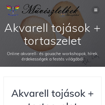
Skip
to
content
Akvarell tojások +
tortaszelet
Online akvarell- és gouache workshopok, hírek,
érdekességek a festés világából
Akvarell tojások +