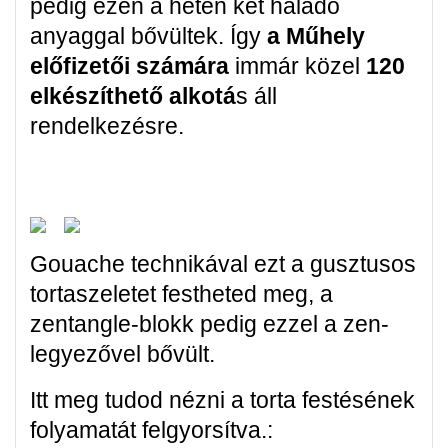
pedig ezen a héten két haladó
anyaggal bővültek. Így
a Műhely
előfizetői számára
immár közel
120
elkészíthető alkotá
s áll
rendelkezésre.
Gouache technikával ezt a gusztusos
tortaszeletet festheted meg, a
zentangle-blokk pedig ezzel a zen-
legyezővel bővült.
Itt meg tudod nézni a torta festésének
folyamatát felgyorsítva.: