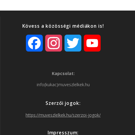
Kövess a közösségi médiákon is!
F
I
T
Y
a
n
w
o
Kapcsolat:
c
s
i
u
info(kukac)muveszlelkek.hu
e
t
t
T
Szerzői jogok:
b
a
t
u
https://muveszlelkek.hu/szerzoi-jogok/
o
g
e
b
Impresszum: