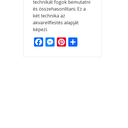
technikát fogok bemutatni
és összehasonlítani. Ez a
két technika az
akvarellfestés alapját
képezi.
F
M
Pi
O
ac
e
nt
ss
e
ss
er
za
b
e
e
m
o
n
st
e
o
g
g
k
er