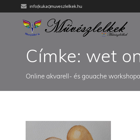
Skip
info(kukac)muveszlelkek.hu
to
content
Címke:
wet on
Online akvarell- és gouache workshopok