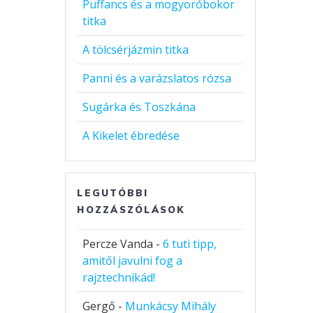
Puffancs és a mogyoróbokor
titka
A tölcsérjázmin titka
Panni és a varázslatos rózsa
Sugárka és Toszkána
A Kikelet ébredése
LEGUTÓBBI
HOZZÁSZÓLÁSOK
Percze Vanda
-
6 tuti tipp,
amitől javulni fog a
rajztechnikád!
Gergő
-
Munkácsy Mihály