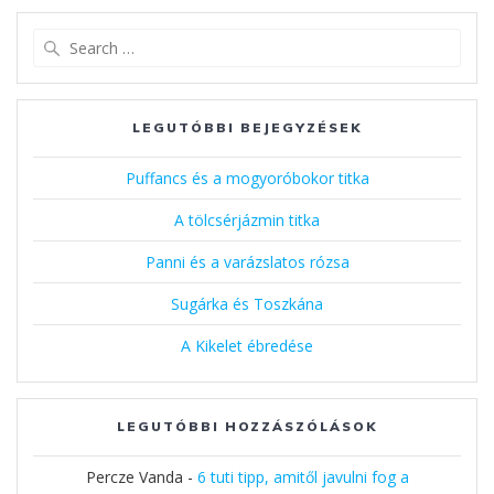
Search
for:
LEGUTÓBBI BEJEGYZÉSEK
Puffancs és a mogyoróbokor titka
A tölcsérjázmin titka
Panni és a varázslatos rózsa
Sugárka és Toszkána
A Kikelet ébredése
LEGUTÓBBI HOZZÁSZÓLÁSOK
Percze Vanda
-
6 tuti tipp, amitől javulni fog a