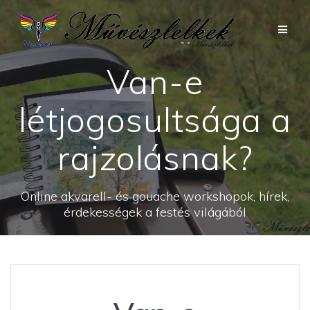
Skip
to
content
Van-e
létjogosultsága a
rajzolásnak?
Online akvarell- és gouache workshopok, hírek,
érdekességek a festés világából