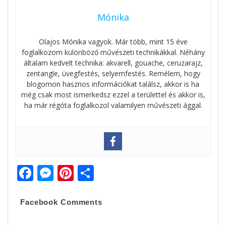
Mónika
Olajos Mónika vagyok. Már több, mint 15 éve
foglalkozom különböző művészeti technikákkal. Néhány
általam kedvelt technika: akvarell, gouache, ceruzarajz,
zentangle, üvegfestés, selyemfestés. Remélem, hogy
blogomon hasznos információkat találsz, akkor is ha
még csak most ismerkedsz ezzel a területtel és akkor is,
ha már régóta foglalkozol valamilyen művészeti ággal.
F
M
Pi
O
ac
e
nt
ss
e
ss
er
za
Facebook Comments
b
e
e
m