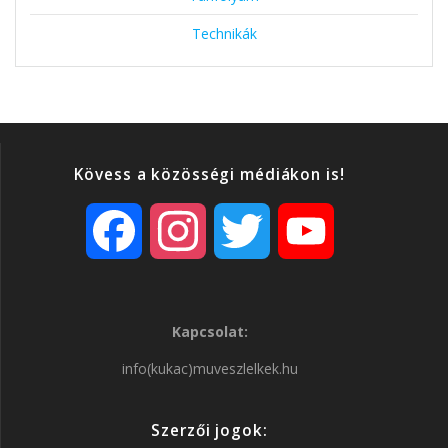
Technikák
Kövess a közösségi médiákon is!
F
I
T
Y
a
n
w
o
Kapcsolat:
c
s
i
u
info(kukac)muveszlelkek.hu
e
t
t
T
Szerzői jogok: