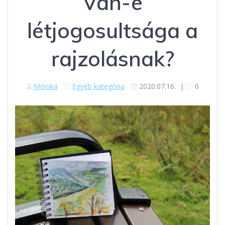
Van-e
létjogosultsága a
rajzolásnak?
Mónika
Egyéb kategória
2020.07.16.
|
0