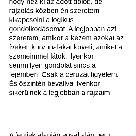
hogy néz ki az adott dolog, de
rajzolás közben én szeretem
kikapcsolni a logikus
gondolkodásomat. A legjobban azt
szeretem, amikor a kezem azokat az
íveket, körvonalakat követi, amiket a
szemeimmel látok. Ilyenkor
semmilyen gondolat sincs a
fejemben. Csak a ceruzát figyelem.
És őszintén bevallva ilyenkor
sikerülnek a legjobban a rajzaim.
A fentiek alapján egyáltalán nem