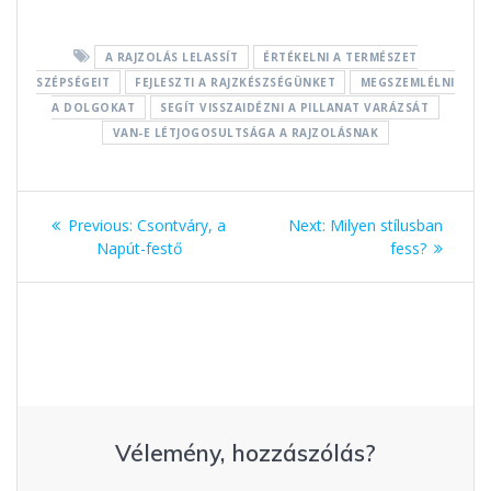
o
n
st
e
o
g
g
A RAJZOLÁS LELASSÍT
ÉRTÉKELNI A TERMÉSZET
k
er
SZÉPSÉGEIT
FEJLESZTI A RAJZKÉSZSÉGÜNKET
MEGSZEMLÉLNI
A DOLGOKAT
SEGÍT VISSZAIDÉZNI A PILLANAT VARÁZSÁT
VAN-E LÉTJOGOSULTSÁGA A RAJZOLÁSNAK
Bejegyzés
Previous:
Previous
Csontváry, a
Next:
Next
Milyen stílusban
navigáció
Napút-festő
post:
post:
fess?
Vélemény, hozzászólás?