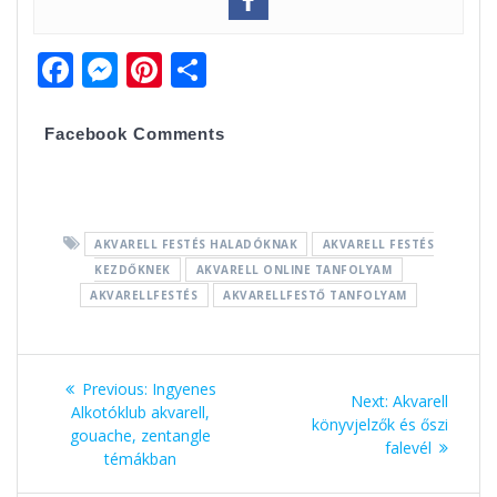
F
M
Pi
O
ac
e
nt
ss
e
ss
er
za
Facebook Comments
b
e
e
m
o
n
st
e
o
g
g
AKVARELL FESTÉS HALADÓKNAK
AKVARELL FESTÉS
k
er
KEZDŐKNEK
AKVARELL ONLINE TANFOLYAM
AKVARELLFESTÉS
AKVARELLFESTŐ TANFOLYAM
Bejegyzés
Previous:
Previous
Ingyenes
Next:
Next
Akvarell
navigáció
Alkotóklub akvarell,
post:
könyvjelzők és őszi
post:
gouache, zentangle
falevél
témákban