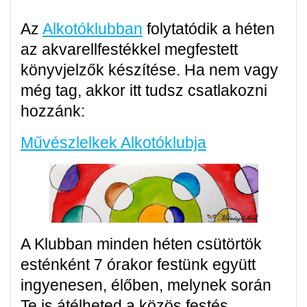
Az
Alkotóklubban
folytatódik a héten
az akvarellfestékkel megfestett
könyvjelzők készítése. Ha nem vagy
még tag, akkor itt tudsz csatlakozni
hozzánk:
Művészlelkek Alkotóklubja
A Klubban minden héten csütörtök
esténként 7 órakor festünk együtt
ingyenesen, élőben, melynek során
Te is átélheted a közös festés