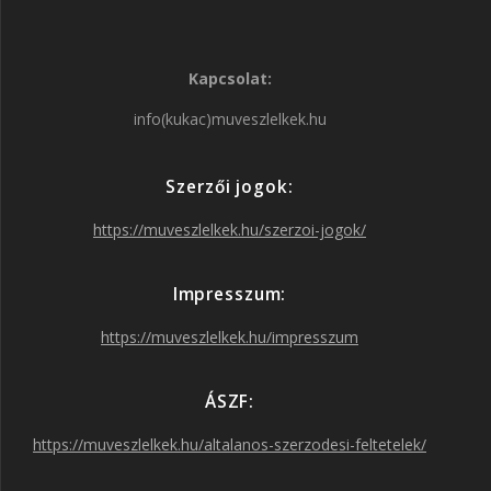
a
n
w
o
Kapcsolat:
c
s
i
u
info(kukac)muveszlelkek.hu
e
t
t
T
Szerzői jogok:
b
a
t
u
https://muveszlelkek.hu/szerzoi-jogok/
o
g
e
b
Impresszum:
o
r
r
e
https://muveszlelkek.hu/impresszum
k
a
ÁSZF:
https://muveszlelkek.hu/altalanos-szerzodesi-feltetelek/
m