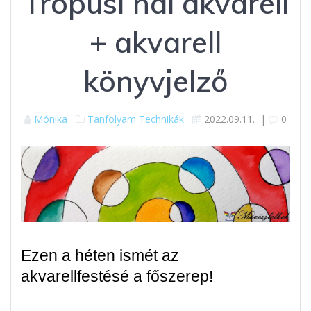
Trópusi hal akvarell
+ akvarell
könyvjelző
Mónika
Tanfolyam
Technikák
2022.09.11.
|
0
Ezen a héten ismét az
akvarellfestésé a főszerep!