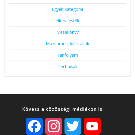
Egyéb kategória
Híres festők
Mesekönyv
Múzeumok, kiállítások
Tanfolyam
Technikák
Kövess a közösségi médiákon is!
F
I
T
Y