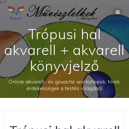
Skip
to
content
Trópusi hal
akvarell + akvarell
könyvjelző
Online akvarell- és gouache workshopok, hírek,
érdekességek a festés világából