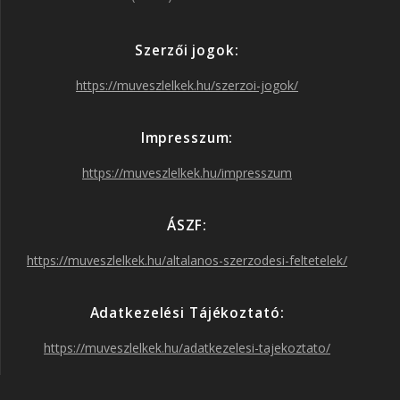
e
t
t
T
Szerzői jogok:
b
a
t
u
https://muveszlelkek.hu/szerzoi-jogok/
o
g
e
b
Impresszum:
o
r
r
e
https://muveszlelkek.hu/impresszum
k
a
ÁSZF:
https://muveszlelkek.hu/altalanos-szerzodesi-feltetelek/
m
Adatkezelési Tájékoztató:
https://muveszlelkek.hu/adatkezelesi-tajekoztato/