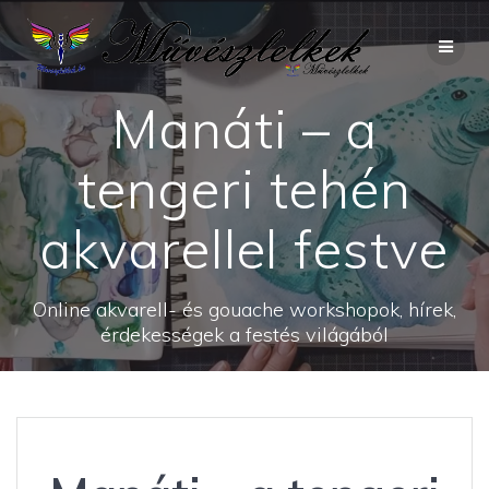
Skip
to
content
Manáti – a
tengeri tehén
akvarellel festve
Online akvarell- és gouache workshopok, hírek,
érdekességek a festés világából