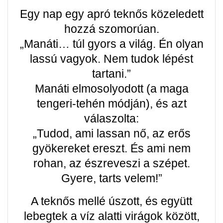
Egy nap egy apró teknős közeledett
hozzá szomorúan.
„Manáti… túl gyors a világ. Én olyan
lassú vagyok. Nem tudok lépést
tartani.”
Manáti elmosolyodott (a maga
tengeri-tehén módján), és azt
válaszolta:
„Tudod, ami lassan nő, az erős
gyökereket ereszt. És ami nem
rohan, az észreveszi a szépet.
Gyere, tarts velem!”
A teknős mellé úszott, és együtt
lebegtek a víz alatti virágok között,