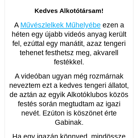
Kedves Alkotótársam!
A
Művészlelkek Műhelyébe
ezen a
héten egy újabb videós anyag került
fel, ezúttal egy manátit, azaz tengeri
tehenet festhetsz meg, akvarell
festékkel.
A videóban ugyan még rozmárnak
neveztem ezt a kedves tengeri állatot,
de aztán az egyik Alkotóklubos közös
festés során megtudtam az igazi
nevét. Ezúton is köszönet érte
Gabinak.
Ha egy igazán könnyed, mindössze