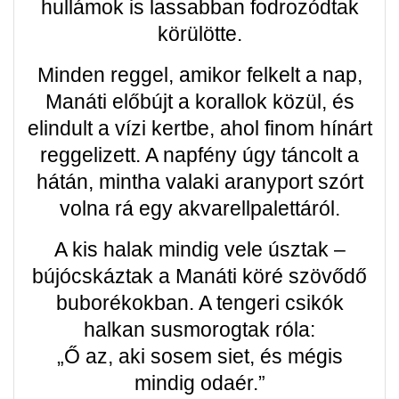
hullámok is lassabban fodrozódtak
körülötte.
Minden reggel, amikor felkelt a nap,
Manáti előbújt a korallok közül, és
elindult a vízi kertbe, ahol finom hínárt
reggelizett. A napfény úgy táncolt a
hátán, mintha valaki aranyport szórt
volna rá egy akvarellpalettáról.
A kis halak mindig vele úsztak –
bújócskáztak a Manáti köré szövődő
buborékokban. A tengeri csikók
halkan susmorogtak róla:
„Ő az, aki sosem siet, és mégis
mindig odaér.”