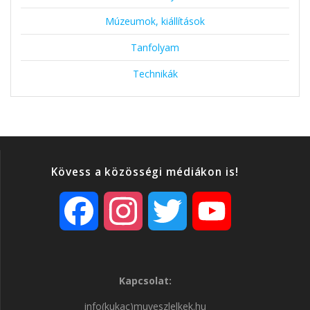
Múzeumok, kiállítások
Tanfolyam
Technikák
Kövess a közösségi médiákon is!
F
I
T
Y
a
n
w
o
Kapcsolat:
c
s
i
u
info(kukac)muveszlelkek.hu