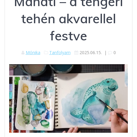
Manáti – a tengeri
tehén akvarellel
festve
Mónika
Tanfolyam
2025.06.15.
|
0