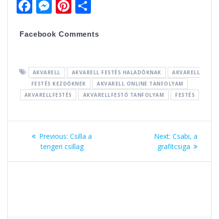
F
M
Pi
O
ac
e
nt
ss
e
ss
er
za
Facebook Comments
b
e
e
m
o
n
st
e
AKVARELL
AKVARELL FESTÉS HALADÓKNAK
AKVARELL
o
g
g
FESTÉS KEZDŐKNEK
AKVARELL ONLINE TANFOLYAM
k
er
AKVARELLFESTÉS
AKVARELLFESTŐ TANFOLYAM
FESTÉS
Bejegyzés
Previous:
Previous
Csilla a
Next:
Next
Csabi, a
navigáció
tengeri csillag
post:
grafitcsiga
post: