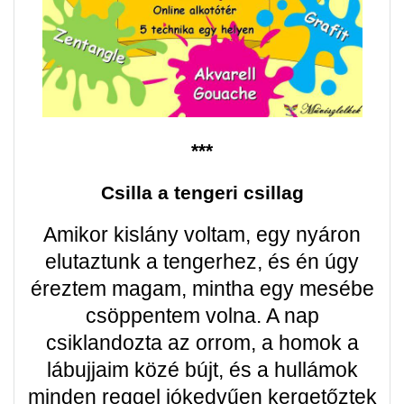
***
Csilla a tengeri csillag
Amikor kislány voltam, egy nyáron
elutaztunk a tengerhez, és én úgy
éreztem magam, mintha egy mesébe
csöppentem volna. A nap
csiklandozta az orrom, a homok a
lábujjaim közé bújt, és a hullámok
minden reggel jókedvűen kergetőztek