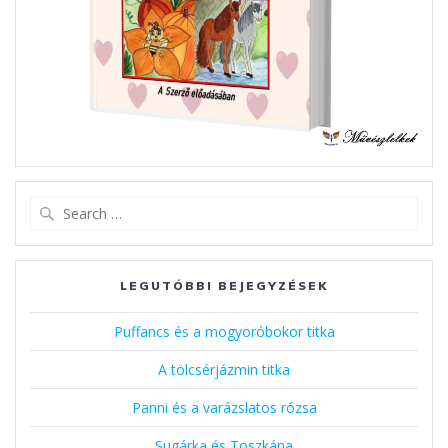
Search
for:
LEGUTÓBBI BEJEGYZÉSEK
Puffancs és a mogyoróbokor titka
A tölcsérjázmin titka
Panni és a varázslatos rózsa
Sugárka és Toszkána