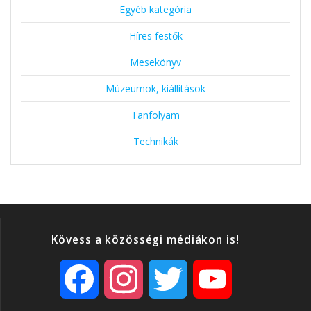
Egyéb kategória
Híres festők
Mesekönyv
Múzeumok, kiállítások
Tanfolyam
Technikák
Kövess a közösségi médiákon is!
F
I
T
Y