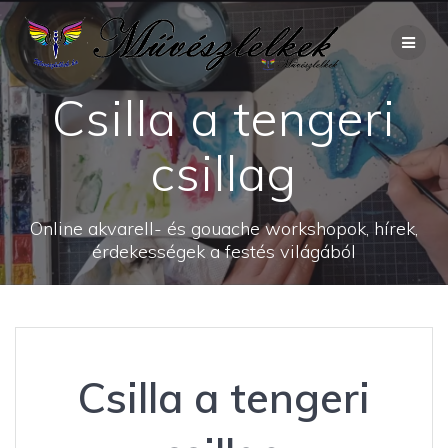
Skip
to
content
Csilla a tengeri
csillag
Online akvarell- és gouache workshopok, hírek,
érdekességek a festés világából
Csilla a tengeri