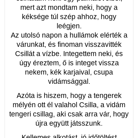
mert azt mondtam neki, hogy a
kéksége túl szép ahhoz, hogy
leégjen.
Az utolsó napon a hullámok elérték a
várunkat, és finoman visszavitték
Csillát a vízbe. Integettem neki, és
úgy éreztem, ő is integet vissza
nekem, kék karjaival, csupa
vidámsággal.
Azóta is hiszem, hogy a tengerek
mélyén ott él valahol Csilla, a vidám
tengeri csillag, aki csak arra vár, hogy
újra együtt játsszunk.
Kellemes alkotást, jó időtöltést