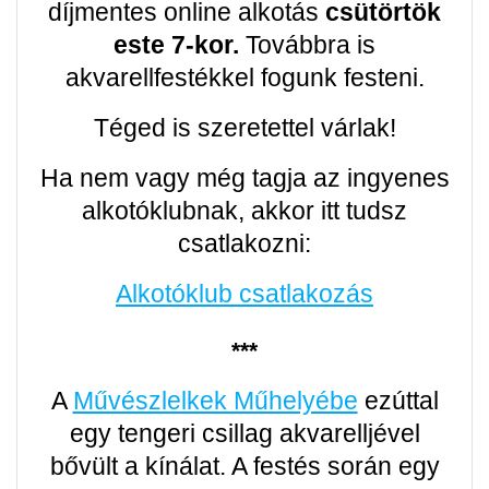
díjmentes online alkotás
csütörtök
este 7-kor.
Továbbra is
akvarellfestékkel fogunk festeni.
Téged is szeretettel várlak!
Ha nem vagy még tagja az ingyenes
alkotóklubnak, akkor itt tudsz
csatlakozni:
Alkotóklub csatlakozás
***
A
Művészlelkek Műhelyébe
ezúttal
egy tengeri csillag akvarelljével
bővült a kínálat. A festés során egy