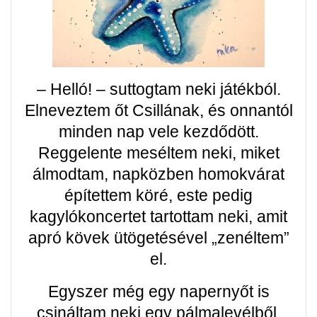
– Helló! – suttogtam neki játékból.
Elneveztem őt Csillának, és onnantól
minden nap vele kezdődött.
Reggelente meséltem neki, miket
álmodtam, napközben homokvárat
építettem köré, este pedig
kagylókoncertet tartottam neki, amit
apró kövek ütögetésével „zenéltem”
el.
Egyszer még egy napernyőt is
csináltam neki egy pálmalevélből,