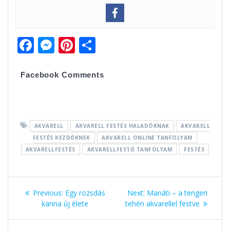
F
M
Pi
O
ac
e
nt
ss
e
ss
er
za
Facebook Comments
b
e
e
m
o
n
st
e
o
g
g
AKVARELL
AKVARELL FESTÉS HALADÓKNAK
AKVARELL
k
er
FESTÉS KEZDŐKNEK
AKVARELL ONLINE TANFOLYAM
AKVARELLFESTÉS
AKVARELLFESTŐ TANFOLYAM
FESTÉS
Bejegyzés
Previous:
Previous
Egy rozsdás
Next:
Next
Manáti – a tengeri
navigáció
kanna új élete
post:
tehén akvarellel festve
post: