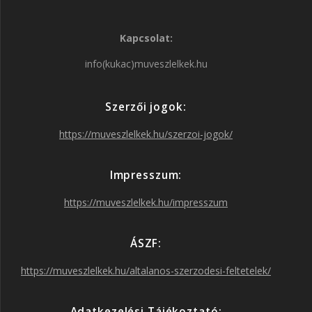
a
n
w
o
Kapcsolat:
c
s
i
u
info(kukac)muveszlelkek.hu
e
t
t
T
Szerzői jogok:
b
a
t
u
https://muveszlelkek.hu/szerzoi-jogok/
o
g
e
b
Impresszum:
o
r
r
e
https://muveszlelkek.hu/impresszum
k
a
ÁSZF:
https://muveszlelkek.hu/altalanos-szerzodesi-feltetelek/
m
Adatkezelési Tájékoztató: