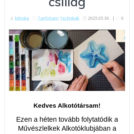
csillag
Mónika
Tanfolyam
Technikák
2025.05.30.
|
0
Kedves Alkotótársam!
Ezen a héten tovább folytatódik a
Művészlelkek Alkotóklubjában a