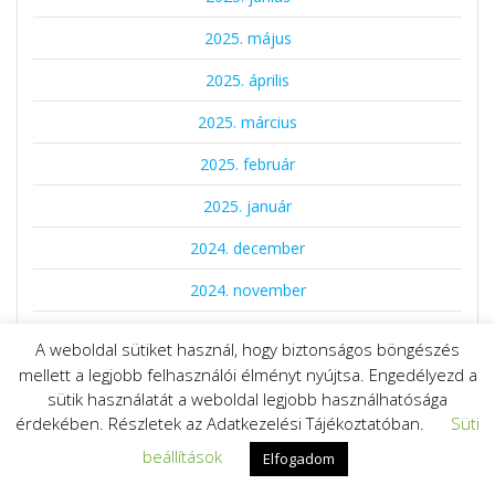
2025. május
2025. április
2025. március
2025. február
2025. január
2024. december
2024. november
2024. október
A weboldal sütiket használ, hogy biztonságos böngészés
mellett a legjobb felhasználói élményt nyújtsa. Engedélyezd a
2024. szeptember
sütik használatát a weboldal legjobb használhatósága
2024. augusztus
érdekében. Részletek az Adatkezelési Tájékoztatóban.
Süti
beállítások
2024. július
Elfogadom