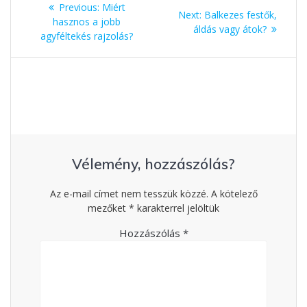
Bejegyzés
Previous:
Previous
Miért
Next:
Next
Balkezes festők,
navigáció
hasznos a jobb
post:
áldás vagy átok?
post:
agyféltekés rajzolás?
Vélemény, hozzászólás?
Az e-mail címet nem tesszük közzé.
A kötelező
mezőket
*
karakterrel jelöltük
Hozzászólás
*