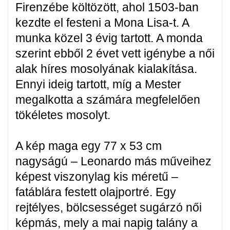
Firenzébe költözött, ahol 1503-ban
kezdte el festeni a Mona Lisa-t. A
munka közel 3 évig tartott. A monda
szerint ebből 2 évet vett igénybe a női
alak híres mosolyának kialakítása.
Ennyi ideig tartott, míg a Mester
megalkotta a számára megfelelően
tökéletes mosolyt.
A kép maga egy 77 x 53 cm
nagyságú – Leonardo más műveihez
képest viszonylag kis méretű –
fatáblára festett olajportré. Egy
rejtélyes, bölcsességet sugárzó női
képmás, mely a mai napig talány a