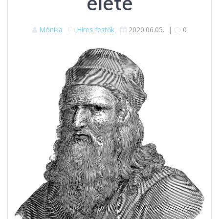
élete
Mónika
Híres festők
2020.06.05.
|
0