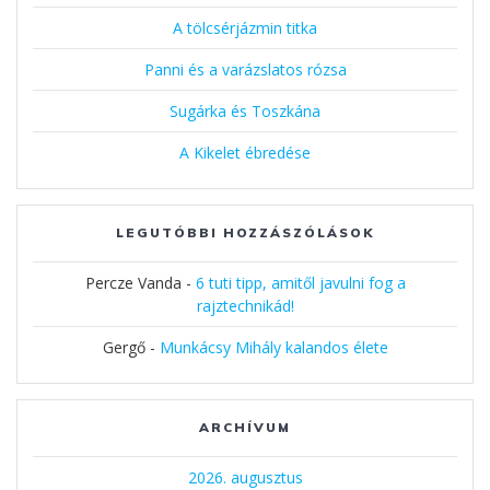
A tölcsérjázmin titka
Panni és a varázslatos rózsa
Sugárka és Toszkána
A Kikelet ébredése
LEGUTÓBBI HOZZÁSZÓLÁSOK
Percze Vanda
-
6 tuti tipp, amitől javulni fog a
rajztechnikád!
Gergő
-
Munkácsy Mihály kalandos élete
ARCHÍVUM
2026. augusztus