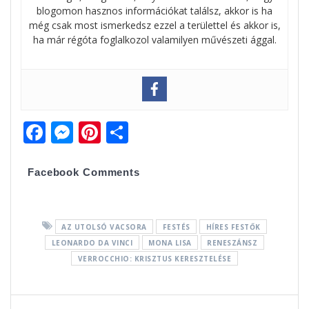
blogomon hasznos információkat találsz, akkor is ha
még csak most ismerkedsz ezzel a területtel és akkor is,
ha már régóta foglalkozol valamilyen művészeti ággal.
F
M
Pi
O
ac
e
nt
ss
e
ss
er
za
Facebook Comments
b
e
e
m
o
n
st
e
AZ UTOLSÓ VACSORA
FESTÉS
HÍRES FESTŐK
o
g
g
LEONARDO DA VINCI
MONA LISA
RENESZÁNSZ
k
er
VERROCCHIO: KRISZTUS KERESZTELÉSE