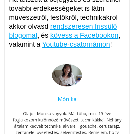
további érdekességeket is látni
művészetről, festőkről, technikákról
akkor olvasd
rendszeresen frissülő
blogomat
, és
kövess a Facebookon
,
valamint a
Youtube-csatornámon
!
Mónika
Olajos Mónika vagyok. Már több, mint 15 éve
foglalkozom különböző művészeti technikákkal. Néhány
általam kedvelt technika: akvarell, gouache, ceruzarajz,
zentangle, üvegfestés, selyemfestés. Remélem, hogy