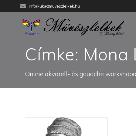
Skip
info(kukac)muveszlelkek.hu
to
content
Címke:
Mona 
Online akvarell- és gouache workshopok