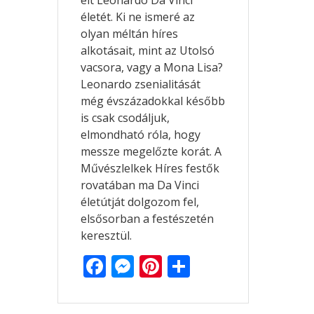
élt Leonardo Da Vinci
életét. Ki ne ismeré az
olyan méltán híres
alkotásait, mint az Utolsó
vacsora, vagy a Mona Lisa?
Leonardo zsenialitását
még évszázadokkal később
is csak csodáljuk,
elmondható róla, hogy
messze megelőzte korát. A
Művészlelkek Híres festők
rovatában ma Da Vinci
életútját dolgozom fel,
elsősorban a festészetén
keresztül.
F
M
Pi
O
ac
e
nt
ss
e
ss
er
za