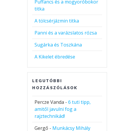
Puffancs és a mogyoróbokor
titka
A tölcsérjázmin titka
Panni és a varázslatos rózsa
Sugárka és Toszkána
A Kikelet ébredése
LEGUTÓBBI
HOZZÁSZÓLÁSOK
Percze Vanda
-
6 tuti tipp,
amitől javulni fog a
rajztechnikád!
Gergő
-
Munkácsy Mihály