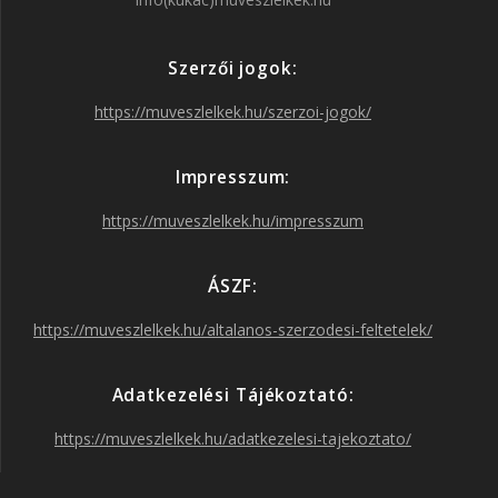
e
t
t
T
Szerzői jogok:
b
a
t
u
https://muveszlelkek.hu/szerzoi-jogok/
o
g
e
b
Impresszum:
o
r
r
e
https://muveszlelkek.hu/impresszum
k
a
ÁSZF:
https://muveszlelkek.hu/altalanos-szerzodesi-feltetelek/
m
Adatkezelési Tájékoztató:
https://muveszlelkek.hu/adatkezelesi-tajekoztato/