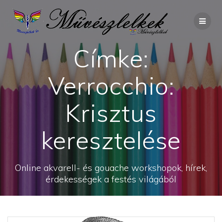
Skip
to
content
Címke:
Verrocchio:
Krisztus
keresztelése
Online akvarell- és gouache workshopok, hírek,
érdekességek a festés világából