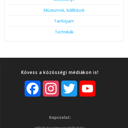
Múzeumok, kiállítások
Tanfolyam
Technikák
Kövess a közösségi médiákon is!
F
I
T
Y
a
n
w
o
Kapcsolat:
c
s
i
u
info(kukac)muveszlelkek.hu