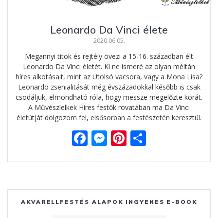
Leonardo Da Vinci élete
2020.06.05.
Megannyi titok és rejtély övezi a 15-16. században élt
Leonardo Da Vinci életét. Ki ne ismeré az olyan méltán
híres alkotásait, mint az Utolsó vacsora, vagy a Mona Lisa?
Leonardo zsenialitását még évszázadokkal később is csak
csodáljuk, elmondható róla, hogy messze megelőzte korát.
A Művészlelkek Híres festők rovatában ma Da Vinci
életútját dolgozom fel, elsősorban a festészetén keresztül.
F
M
Pi
O
ac
e
nt
ss
e
ss
er
za
b
e
e
m
o
n
st
e
AKVARELLFESTÉS ALAPOK INGYENES E-BOOK
o
g
g