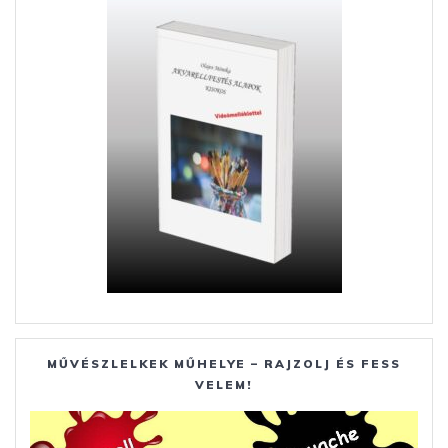
k
er
MŰVÉSZLELKEK MŰHELYE – RAJZOLJ ÉS FESS
VELEM!