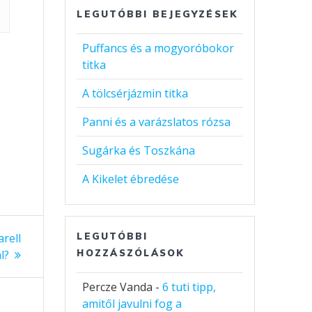
LEGUTÓBBI BEJEGYZÉSEK
Puffancs és a mogyoróbokor
titka
A tölcsérjázmin titka
Panni és a varázslatos rózsa
Sugárka és Toszkána
A Kikelet ébredése
LEGUTÓBBI
rell
HOZZÁSZÓLÁSOK
l?
Percze Vanda
-
6 tuti tipp,
amitől javulni fog a