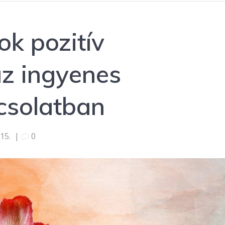
k pozitív
az ingyenes
csolatban
15.
|
0