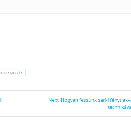
VISSZAJELZÉS
ll
Next:
Next
Hogyan fessünk sarki fényt akva
post:
technikáva