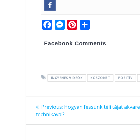
F
M
Pi
O
ac
e
nt
ss
e
ss
er
za
Facebook Comments
b
e
e
m
o
n
st
e
o
g
g
INGYENES VIDEÓK
KÖSZÖNET
POZITÍV
k
er
Bejegyzés
Previous:
Previous
Hogyan fessünk téli tájat akvare
technikával?
post:
navigáció