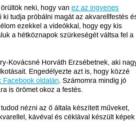
 örültök neki, hogy van
ez az ingyenes
 ki tudja próbálni magát az akvarellfestés é
célom ezekkel a videókkal, hogy egy kis
aluk a hétköznapok szürkeségét váltsa fel a
ry-Kovácsné Horváth Erzsébetnek, aki nag
kotásait. Engedélyezte azt is, hogy közzé
k Facebook oldalán
. Számomra mindig jó
a is örömet okoz a festés.
tudod nézni az ő általa készített műveket,
arellel, kávéval és céklával készült képek