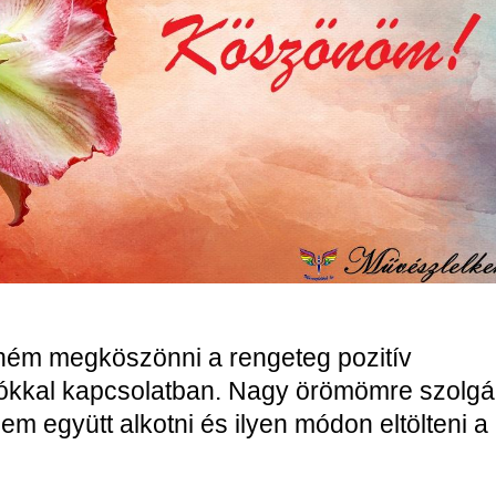
ém megköszönni a rengeteg pozitív
eókkal kapcsolatban. Nagy örömömre szolgál
em együtt alkotni és ilyen módon eltölteni a