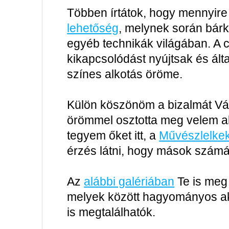
Többen írtátok, hogy mennyire
lehetőség
, melynek során bárki
egyéb technikák világában. A 
kikapcsolódást nyújtsak és ált
színes alkotás öröme.
Külön köszönöm a bizalmát Vá
örömmel osztotta meg velem al
tegyem őket itt, a
Művészlelke
érzés látni, hogy mások számár
Az
alábbi galériában
Te is meg 
melyek között hagyományos akv
is megtalálhatók.