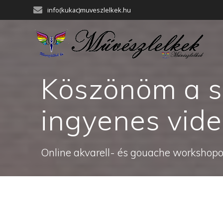
Skip
info(kukac)muveszlelkek.hu
to
content
Köszönöm a so
ingyenes vide
Online akvarell- és gouache workshopok