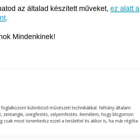
atod az általad készített műveket,
ez alatt a
nt
.
ánok Mindenkinek!
 foglalkozom különböző művészeti technikákkal. Néhány általam
ajz, zentangle, üvegfestés, selyemfestés. Remélem, hogy blogomon
g csak most ismerkedsz ezzel a területtel és akkor is, ha már régóta