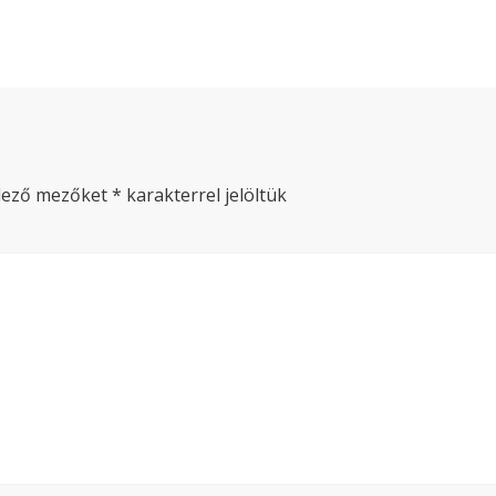
lező mezőket
*
karakterrel jelöltük