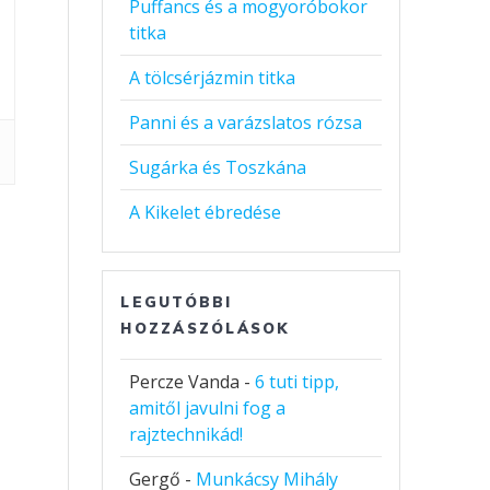
Puffancs és a mogyoróbokor
titka
A tölcsérjázmin titka
Panni és a varázslatos rózsa
Sugárka és Toszkána
A Kikelet ébredése
LEGUTÓBBI
HOZZÁSZÓLÁSOK
Percze Vanda
-
6 tuti tipp,
amitől javulni fog a
rajztechnikád!
Gergő
-
Munkácsy Mihály