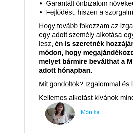
Garantált önbizalom növeke
Fejlődést, hiszen a szorga
Hogy tovább fokozzam az izgal
egy adott személy alkotása e
lesz,
én is szeretnék hozzájá
módon, hogy megajándékozom
melyet bármire beválthat a M
adott hónapban.
Mit gondoltok? Izgalommal és 
Kellemes alkotást kívánok min
Mónika