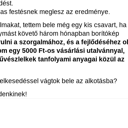
dést.
lmas festésnek meglesz az eredménye.
makat, tettem bele még egy kis csavart, ha
gymást követő három hónapban borítókép
rulni a szorgalmához, és a fejlődéséhez o
 egy 5000 Ft-os vásárlási utalvánnyal,
űvészlelkek tanfolyami anyagai közül az
lelkesedéssel vágtok bele az alkotásba?
denkinek!