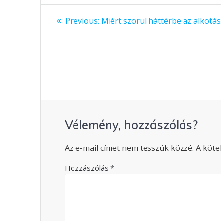
Bejegyzés
Previous:
Previous
Miért szorul háttérbe az alkotás
post:
navigáció
Vélemény, hozzászólás?
Az e-mail címet nem tesszük közzé.
A köte
Hozzászólás
*