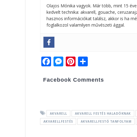
Olajos Mónika vagyok. Már több, mint 15 éve
kedvelt technika: akvarell, gouache, ceruzar
hasznos információkat találsz, akkor is ha mé
foglalkozol valamilyen művészeti ággal.
F
M
Pi
O
ac
e
nt
ss
e
ss
er
za
Facebook Comments
b
e
e
m
o
n
st
e
o
g
g
AKVARELL
AKVARELL FESTÉS HALADÓKNAK
k
er
AKVARELLFESTÉS
AKVARELLFESTŐ TANFOLYAM