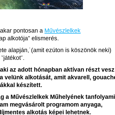
takar pontosan a
Művészlelkek
ap alkotója” elismerés.
te alapján,˙(amit ezúton is köszönök neki)
ˇjátékotˇ.
 aki az adott hónapban aktívan részt vesz
a velünk alkotását, amit akvarell, gouach
ákkal készített.
lag a Művészlelkek Műhelyének tanfolyam
nálam megvásárolt programom anyaga,
díjmentes alkotás képei lehetnek.