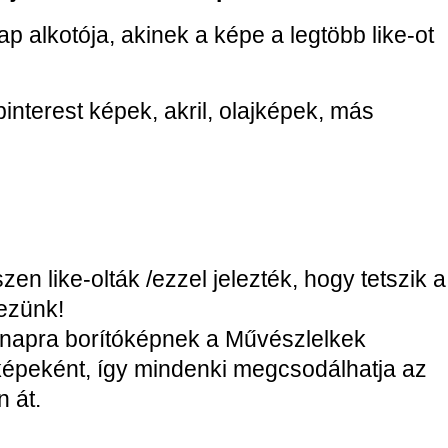
p alkotója, akinek a képe a legtöbb like-ot
interest képek, akril, olajképek, más
zen like-olták /ezzel jelezték, hogy tetszik a
ezünk!
ónapra borítóképnek a Művészlelkek
óképeként, így mindenki megcsodálhatja az
 át.