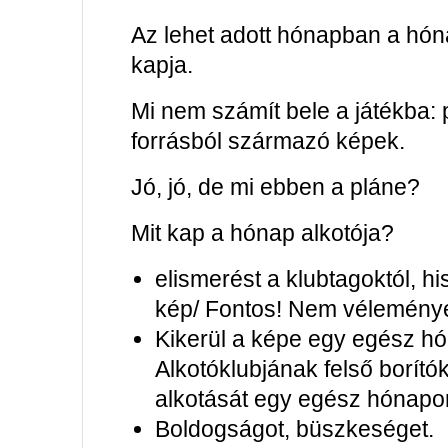
Az lehet adott hónapban a hóna
kapja.
Mi nem számít bele a játékba: p
forrásból származó képek.
Jó, jó, de mi ebben a pláne?
Mit kap a hónap alkotója?
elismerést a klubtagoktól, his
kép/ Fontos! Nem vélemény
Kikerül a képe egy egész h
Alkotóklubjának felső borít
alkotását egy egész hónapon
Boldogságot, büszkeséget.