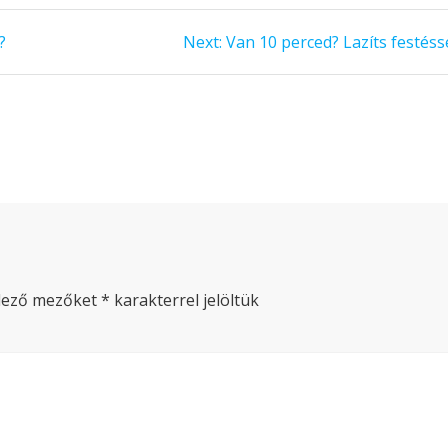
?
Next:
Next
Van 10 perced? Lazíts festésse
post:
lező mezőket
*
karakterrel jelöltük