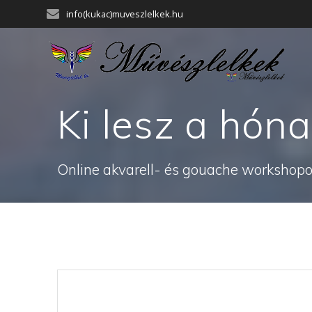
Skip
info(kukac)muveszlelkek.hu
to
content
Ki lesz a hóna
Online akvarell- és gouache workshopok