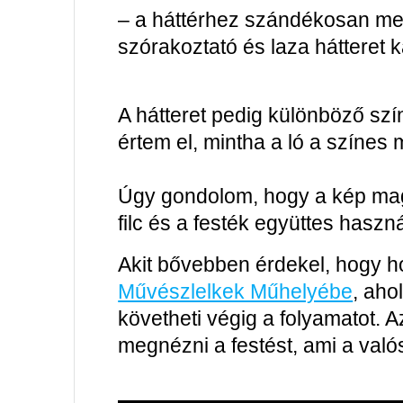
– a háttérhez szándékosan me
szórakoztató és laza hátteret k
A hátteret pedig különböző szín
értem el, mintha a ló a színes
Úgy gondolom, hogy a kép magá
filc és a festék együttes haszná
Akit bővebben érdekel, hogy h
Művészlelkek Műhelyébe
, aho
követheti végig a folyamatot. A
megnézni a festést, ami a való