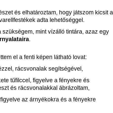
zet és elhatároztam, hogy játszom kicsit 
varellfestékek adta lehetőséggel.
 szükségem, mint vízálló tintára, azaz egy
rnyalataira
.
em el a fenti képen látható lovat:
ézzel, rácsvonalak segítségével,
kete tűfilccel, figyelve a fényekre és
reszt és rácsvonalakkal ábrázoltam,
 figyelve az árnyékokra és a fényekre