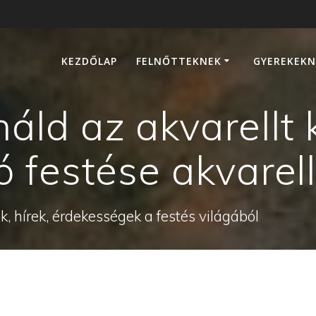
KEZDŐLAP
FELNŐTTEKNEK
GYEREKEKN
ld az akvarellt k
 festése akvarel
, hírek, érdekességek a festés világából