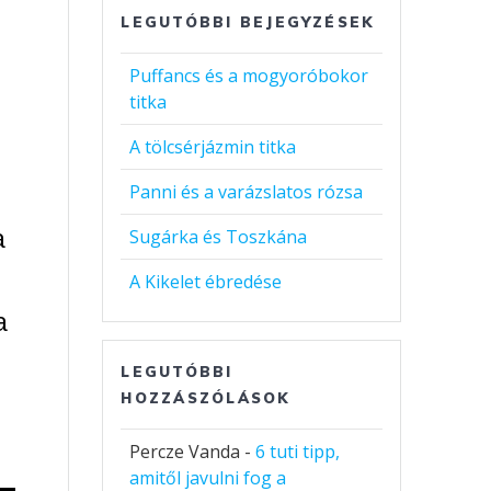
LEGUTÓBBI BEJEGYZÉSEK
Puffancs és a mogyoróbokor
titka
A tölcsérjázmin titka
Panni és a varázslatos rózsa
a
Sugárka és Toszkána
A Kikelet ébredése
a
LEGUTÓBBI
HOZZÁSZÓLÁSOK
Percze Vanda
-
6 tuti tipp,
amitől javulni fog a