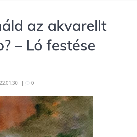
ld az akvarellt
? – Ló festése
22.01.30.
|
0