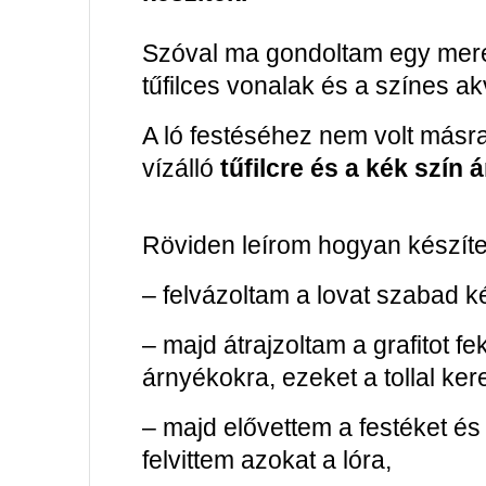
Szóval ma gondoltam egy merés
tűfilces vonalak és a színes ak
A ló festéséhez nem volt másra
vízálló
tűfilcre
és a kék szín á
Röviden leírom hogyan készített
– felvázoltam a lovat szabad k
– majd átrajzoltam a grafitot fe
árnyékokra, ezeket a tollal ke
– majd elővettem a festéket és
felvittem azokat a lóra,