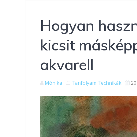
Hogyan haszná
kicsit másképp
akvarell
Mónika
Tanfolyam
Technikák
20