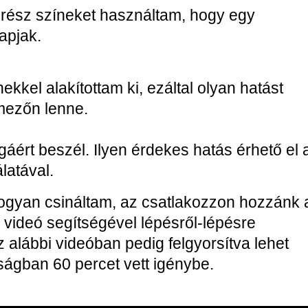
rész színeket használtam, hogy egy
apjak.
ekkel alakítottam ki, ezáltal olyan hatást
 mezőn lenne.
ért beszél. Ilyen érdekes hatás érhető el 
latával.
ogyan csináltam, az csatlakozzon hozzánk 
l videó segítségével lépésről-lépésre
z alábbi videóban pedig felgyorsítva lehet
ságban 60 percet vett igénybe.