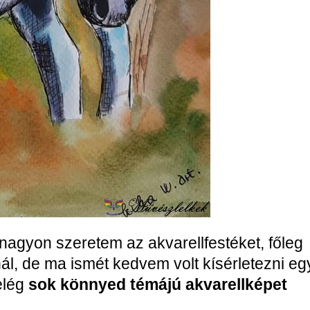
agyon szeretem az akvarellfestéket, főleg
ál, de ma ismét kedvem volt kísérletezni eg
elég
sok könnyed témájú akvarellképet