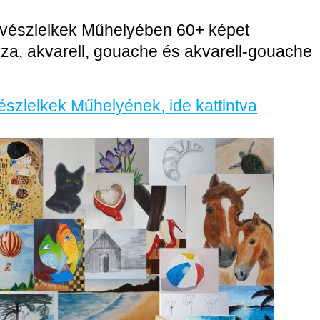
Művészlelkek Műhelyében 60+ képet
ruza, akvarell, gouache és akvarell-gouache
szlelkek Műhelyének
, ide kattintva