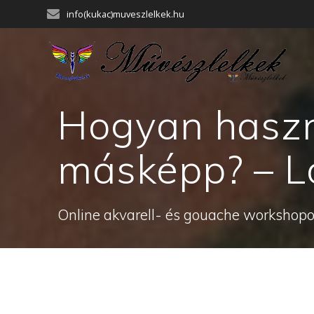
Skip
info(kukac)muveszlelkek.hu
to
content
Hogyan haszná
másképp? – Ló
Online akvarell- és gouache workshopok