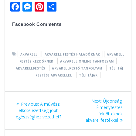
F
M
Pi
O
ac
e
nt
ss
e
ss
er
za
Facebook Comments
b
e
e
m
o
n
st
e
o
g
g
AKVARELL
AKVARELL FESTÉS HALADÓKNAK
AKVARELL
k
er
FESTÉS KEZDŐKNEK
AKVARELL ONLINE TANFOLYAM
AKVARELLFESTÉS
AKVARELLFESTŐ TANFOLYAM
TÉLI TÁJ
FESTÉSE AKVARELLEL
TÉLI TÁJAK
Bejegyzés
Next:
Next
Újdonság!
Previous:
Previous
A művészi
navigáció
Élményfestés
post:
elkötelezettség jobb
post:
felnőtteknek
egészséghez vezethet?
akvarellfestékkel