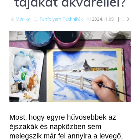
tájakat akvarellel?
Mónika
Tanfolyam
Technikák
2024.11.09.
|
0
Most, hogy egyre hűvösebbek az
éjszakák és napközben sem
melegszik már fel annyira a levegő,