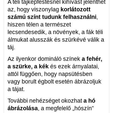
A téli tájképfestésnél kihívást jelenthet
az, hogy viszonylag
korlátozott
számú színt tudunk felhasználni
,
hiszen télen a természet
lecsendesedik, a növények, a fák téli
álmukat alusszák és szürkévé válik a
táj.
Az ilyenkor domináló színek
a fehér,
a szürke, a kék
és ezek árnyalatai,
attól függően, hogy napsütésben
vagy borult égbolt esetén ábrázoljuk
a tájat.
További nehézséget okozhat
a hó
ábrázolása
, a megfelelő „hószín”