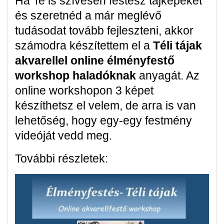
Ha Te is szívesen festesz tájképeket
és szeretnéd a már meglévő
tudásodat tovább fejleszteni, akkor
számodra készítettem el a
Téli tájak
akvarellel online élményfestő
workshop haladóknak
anyagát. Az
online workshopon 3 képet
készíthetsz el velem, de arra is van
lehetőség, hogy egy-egy festmény
videóját vedd meg.
További részletek: