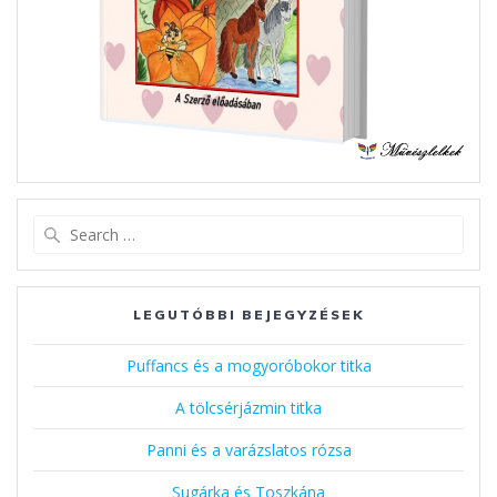
Search
for:
LEGUTÓBBI BEJEGYZÉSEK
Puffancs és a mogyoróbokor titka
A tölcsérjázmin titka
Panni és a varázslatos rózsa
Sugárka és Toszkána