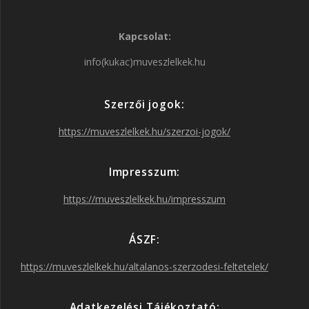
a
n
w
o
Kapcsolat:
c
s
i
u
info(kukac)muveszlelkek.hu
e
t
t
T
Szerzői jogok:
b
a
t
u
https://muveszlelkek.hu/szerzoi-jogok/
o
g
e
b
Impresszum:
o
r
r
e
https://muveszlelkek.hu/impresszum
k
a
ÁSZF:
https://muveszlelkek.hu/altalanos-szerzodesi-feltetelek/
m
Adatkezelési Tájékoztató: