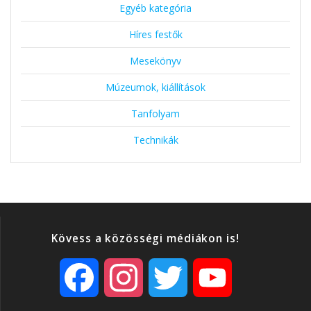
Egyéb kategória
Híres festők
Mesekönyv
Múzeumok, kiállítások
Tanfolyam
Technikák
Kövess a közösségi médiákon is!
F
I
T
Y