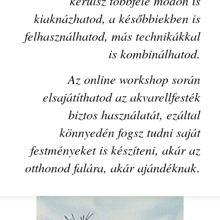
kerülsz többféle módon is
kiaknázhatod, a későbbiekben is
felhasználhatod, más technikákkal
is kombinálhatod.
Az online workshop során
elsajátíthatod az akvarellfesték
biztos használatát, ezáltal
könnyedén fogsz tudni saját
festményeket is készíteni, akár az
otthonod falára, akár ajándéknak.