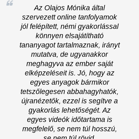
Az Olajos Mónika által
szervezett online tanfolyamok
jól felépített, némi gyakorlással
könnyen elsajátítható
tananyagot tartalmaznak, irányt
mutatva, de ugyanakkor
meghagyva az ember saját
elképzeléseit is. Jó, hogy az
egyes anyagok bármikor
tetszőlegesen abbahagyhatók,
újranézetők, ezzel is segítve a
gyakorlás lehetőségét. Az
egyes videók időtartama is
megfelelő, se nem túl hosszú,
se nem túl rövid.