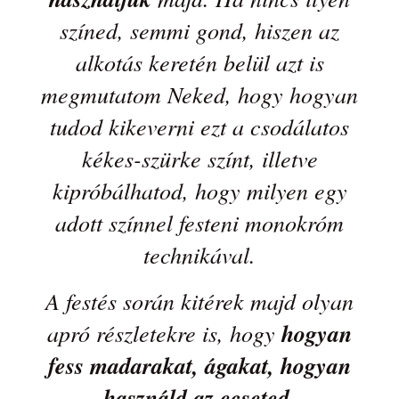
színed, semmi gond, hiszen az
alkotás keretén belül azt is
megmutatom Neked, hogy hogyan
tudod kikeverni ezt a csodálatos
kékes-szürke színt, illetve
kipróbálhatod, hogy milyen egy
adott színnel festeni monokróm
technikával.
A festés során kitérek majd olyan
apró részletekre is, hogy
hogyan
fess madarakat, ágakat, hogyan
használd az ecseted
.