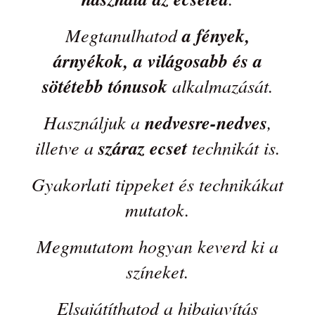
Megtanulhatod
a fények,
árnyékok, a világosabb és a
sötétebb tónusok
alkalmazását.
Használjuk a
nedvesre-nedves
,
illetve a
száraz ecset
technikát is.
Gyakorlati tippeket és technikákat
mutatok.
Megmutatom hogyan keverd ki a
színeket.
Elsajátíthatod a hibajavítás