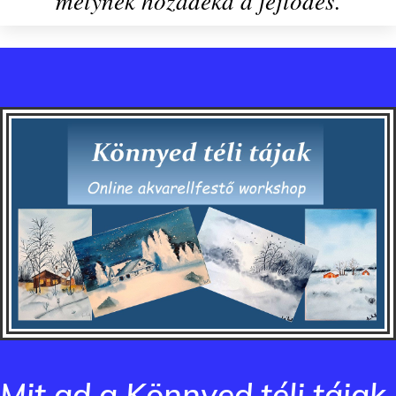
melynek hozadéka a fejlődés.
Mit ad a Könnyed téli tájak