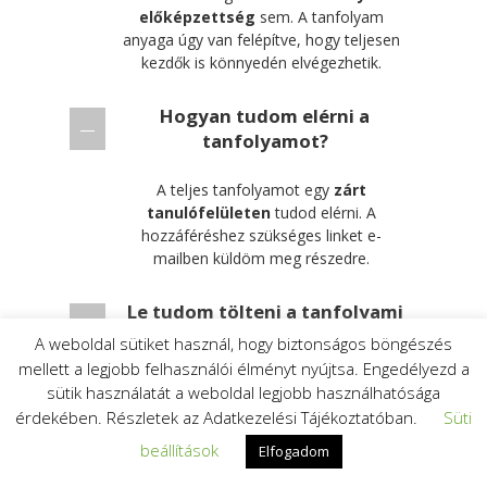
előképzettség
sem. A tanfolyam
anyaga úgy van felépítve, hogy teljesen
kezdők is könnyedén elvégezhetik.
Hogyan tudom elérni a
tanfolyamot?
A teljes tanfolyamot egy
zárt
tanulófelületen
tudod elérni. A
hozzáféréshez szükséges linket e-
mailben küldöm meg részedre.
Le tudom tölteni a tanfolyami
anyagokat?
A weboldal sütiket használ, hogy biztonságos böngészés
mellett a legjobb felhasználói élményt nyújtsa. Engedélyezd a
A tanfolyami anyagok
nem
sütik használatát a weboldal legjobb használhatósága
letölthetőek
.
érdekében. Részletek az Adatkezelési Tájékoztatóban.
Süti
beállítások
Elfogadom
Hogyan tudom kifizetni a
tanfolyamot?