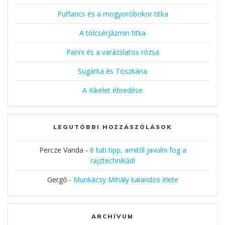
Puffancs és a mogyoróbokor titka
A tölcsérjázmin titka
Panni és a varázslatos rózsa
Sugárka és Toszkána
A Kikelet ébredése
LEGUTÓBBI HOZZÁSZÓLÁSOK
Percze Vanda
-
6 tuti tipp, amitől javulni fog a
rajztechnikád!
Gergő
-
Munkácsy Mihály kalandos élete
ARCHÍVUM