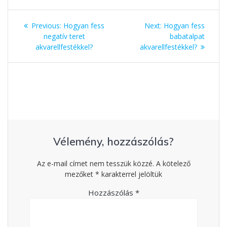
Bejegyzés
Previous:
Previous
Hogyan fess
Next:
Next
Hogyan fess
navigáció
negatív teret
post:
post:
babatalpat
akvarellfestékkel?
akvarellfestékkel?
Vélemény, hozzászólás?
Az e-mail címet nem tesszük közzé.
A kötelező
mezőket
*
karakterrel jelöltük
Hozzászólás
*