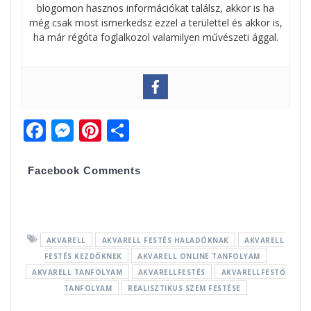
blogomon hasznos információkat találsz, akkor is ha
még csak most ismerkedsz ezzel a területtel és akkor is,
ha már régóta foglalkozol valamilyen művészeti ággal.
F
M
Pi
O
ac
e
nt
ss
e
ss
er
za
Facebook Comments
b
e
e
m
o
n
st
e
o
g
g
AKVARELL
AKVARELL FESTÉS HALADÓKNAK
AKVARELL
k
er
FESTÉS KEZDŐKNEK
AKVARELL ONLINE TANFOLYAM
AKVARELL TANFOLYAM
AKVARELLFESTÉS
AKVARELLFESTŐ
TANFOLYAM
REALISZTIKUS SZEM FESTÉSE