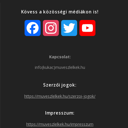
Kövess a közösségi médiákon is!
F
I
T
Y
a
n
w
o
Kapcsolat:
c
s
i
u
info(kukac)muveszlelkek.hu
e
t
t
T
Szerzői jogok:
b
a
t
u
https://muveszlelkek.hu/szerzoi-jogok/
o
g
e
b
Impresszum:
o
r
r
e
https://muveszlelkek.hu/impresszum