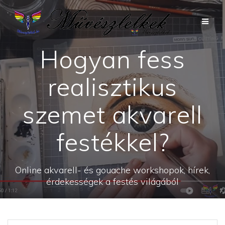
Skip
to
content
Hogyan fess
realisztikus
szemet akvarell
festékkel?
Online akvarell- és gouache workshopok, hírek,
érdekességek a festés világából