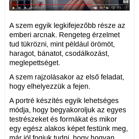
A szem egyik legkifejezőbb része az
emberi arcnak. Rengeteg érzelmet
tud tükrözni, mint például örömöt,
haragot, bánatot, csodálkozást,
meglepettséget.
A szem rajzolásakor az első feladat,
hogy elhelyezzük a fejen.
A portré készítés egyik lehetséges
módja, hogy begyakoroljuk az egyes
testrészeket és formákat és mikor
egy egész alakos képet festünk meg,
már jól fogjuk tudni, hogy hogyan