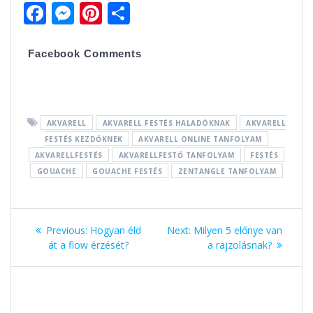
F
M
Pi
O
ac
e
nt
ss
e
ss
er
za
Facebook Comments
b
e
e
m
o
n
st
e
o
g
g
AKVARELL
AKVARELL FESTÉS HALADÓKNAK
AKVARELL
k
er
FESTÉS KEZDŐKNEK
AKVARELL ONLINE TANFOLYAM
AKVARELLFESTÉS
AKVARELLFESTŐ TANFOLYAM
FESTÉS
GOUACHE
GOUACHE FESTÉS
ZENTANGLE TANFOLYAM
Bejegyzés
Previous:
Previous
Hogyan éld
Next:
Next
Milyen 5 előnye van
navigáció
át a flow érzését?
post:
post:
a rajzolásnak?