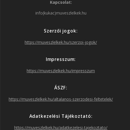
Kapcsolat:
c
s
i
u
info(kukac)muveszlelkek.hu
e
t
t
T
Szerzői jogok:
b
a
t
u
https://muveszlelkek.hu/szerzoi-jogok/
o
g
e
b
Impresszum:
o
r
r
e
https://muveszlelkek.hu/impresszum
k
a
ÁSZF:
https://muveszlelkek.hu/altalanos-szerzodesi-feltetelek/
m
Adatkezelési Tájékoztató:
https://muveszlelkek.hu/adatkezelesi-tajekoztato/