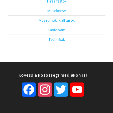
Híres festők
Mesekönyv
Múzeumok, kiállítások
Tanfolyam
Technikák
Kövess a közösségi médiákon is!
F
I
T
Y
a
n
w
o