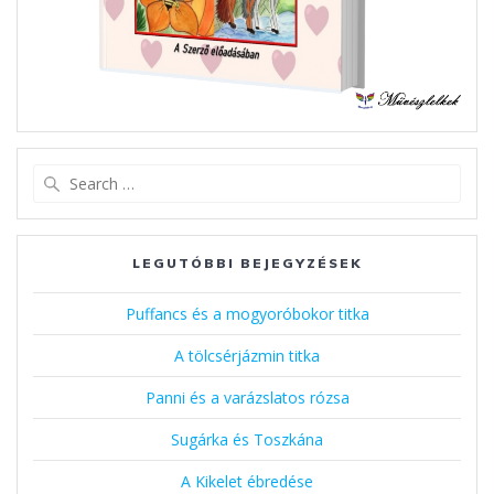
Search
for:
LEGUTÓBBI BEJEGYZÉSEK
Puffancs és a mogyoróbokor titka
A tölcsérjázmin titka
Panni és a varázslatos rózsa
Sugárka és Toszkána
A Kikelet ébredése