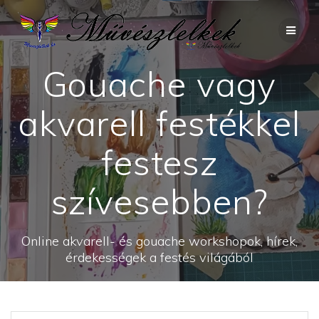
Skip
to
content
Gouache vagy
akvarell festékkel
festesz
szívesebben?
Online akvarell- és gouache workshopok, hírek,
érdekességek a festés világából