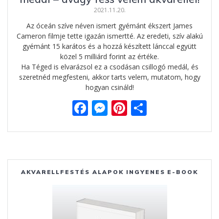
2021.11.20.
Az óceán szíve néven ismert gyémánt ékszert James
Cameron filmje tette igazán ismertté. Az eredeti, szív alakú
gyémánt 15 karátos és a hozzá készített lánccal együtt
közel 5 milliárd forint az értéke.
Ha Téged is elvarázsol ez a csodásan csillogó medál, és
szeretnéd megfesteni, akkor tarts velem, mutatom, hogy
hogyan csináld!
F
M
Pi
O
ac
e
nt
ss
e
ss
er
za
b
e
e
m
o
n
st
e
AKVARELLFESTÉS ALAPOK INGYENES E-BOOK
o
g
g
k
er