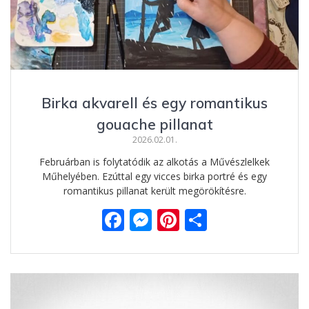
Birka akvarell és egy romantikus
gouache pillanat
2026.02.01.
Februárban is folytatódik az alkotás a Művészlelkek
Műhelyében. Ezúttal egy vicces birka portré és egy
romantikus pillanat került megörökítésre.
F
M
Pi
O
ac
e
nt
ss
e
ss
er
za
b
e
e
m
o
n
st
e