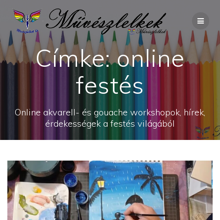
Skip
to
content
Címke:
online
festés
Online akvarell- és gouache workshopok, hírek,
érdekességek a festés világából