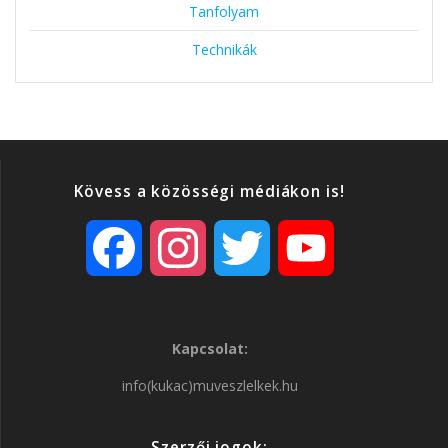
Tanfolyam
Technikák
Kövess a közösségi médiákon is!
F
I
T
Y
a
n
w
o
Kapcsolat:
c
s
i
u
info(kukac)muveszlelkek.hu
e
t
t
T
Szerzői jogok: