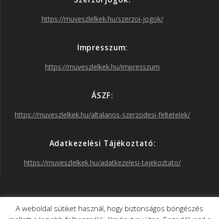
b
a
t
u
https://muveszlelkek.hu/szerzoi-jogok/
o
g
e
b
Impresszum:
o
r
r
e
https://muveszlelkek.hu/impresszum
k
a
ÁSZF:
https://muveszlelkek.hu/altalanos-szerzodesi-feltetelek/
m
Adatkezelési Tájékoztató:
https://muveszlelkek.hu/adatkezelesi-tajekoztato/
Művészlelkek
A weboldal sütiket használ, hogy biztonságos böngészés