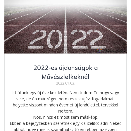
o
g
g
k
er
2022-es újdonságok a
Művészlelkeknél
2022.01.03.
Itt állunk egy új éve kezdetén. Nem tudom Te hogy vagy
vele, de én már régen nem teszek újévi fogadalmat,
helyette viszont minden évemet új lendülettel, tervekkel
indítom.
Nos, nincs ez most sem másképp.
Ebben a bejegyzésben szeretnék egy kis ízelítőt adni Neked
abból, hogy mire is számíthatsz tőlem ebben az évben.