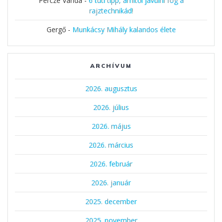
Percze Vanda
-
6 tuti tipp, amitől javulni fog a
rajztechnikád!
Gergő
-
Munkácsy Mihály kalandos élete
ARCHÍVUM
2026. augusztus
2026. július
2026. május
2026. március
2026. február
2026. január
2025. december
2025. november