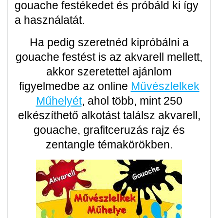
gouache festékedet és próbáld ki így
a használatát.
Ha pedig szeretnéd kipróbálni a
gouache festést is az akvarell mellett,
akkor szeretettel ajánlom
figyelmedbe az online
Művészlelkek
Műhelyét
, ahol több, mint 250
elkészíthető alkotást találsz akvarell,
gouache, grafitceruzás rajz és
zentangle témakörökben.