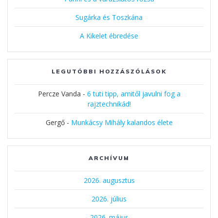
Sugárka és Toszkána
A Kikelet ébredése
LEGUTÓBBI HOZZÁSZÓLÁSOK
Percze Vanda
-
6 tuti tipp, amitől javulni fog a
rajztechnikád!
Gergő
-
Munkácsy Mihály kalandos élete
ARCHÍVUM
2026. augusztus
2026. július
2026. május