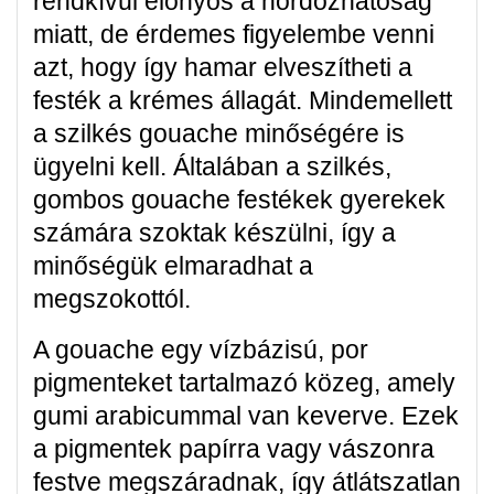
rendkívül előnyös a hordozhatóság
miatt, de érdemes figyelembe venni
azt, hogy így hamar elveszítheti a
festék a krémes állagát. Mindemellett
a szilkés gouache minőségére is
ügyelni kell. Általában a szilkés,
gombos gouache festékek gyerekek
számára szoktak készülni, így a
minőségük elmaradhat a
megszokottól.
A gouache egy vízbázisú, por
pigmenteket tartalmazó közeg, amely
gumi arabicummal van keverve. Ezek
a pigmentek papírra vagy vászonra
festve megszáradnak, így átlátszatlan