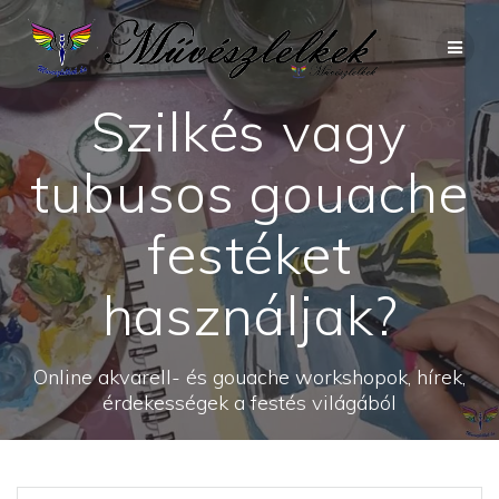
Skip
to
content
Szilkés vagy
tubusos gouache
festéket
használjak?
Online akvarell- és gouache workshopok, hírek,
érdekességek a festés világából