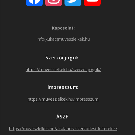
a
n
w
o
Kapcsolat:
c
s
i
u
info(kukac)muveszlelkek.hu
e
t
t
T
Szerzői jogok:
b
a
t
u
https://muveszlelkek.hu/szerzoi-jogok/
o
g
e
b
Impresszum:
o
r
r
e
https://muveszlelkek.hu/impresszum
k
a
ÁSZF:
https://muveszlelkek.hu/altalanos-szerzodesi-feltetelek/
m