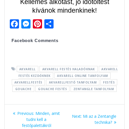
Kellemes alkotást, jó időtöltést
kívánok mindenkinek!
F
M
Pi
O
ac
e
nt
ss
e
ss
er
za
Facebook Comments
b
e
e
m
o
n
st
e
o
g
g
AKVARELL
AKVARELL FESTÉS HALADÓKNAK
AKVARELL
k
er
FESTÉS KEZDŐKNEK
AKVARELL ONLINE TANFOLYAM
AKVARELLFESTÉS
AKVARELLFESTŐ TANFOLYAM
FESTÉS
GOUACHE
GOUACHE FESTÉS
ZENTANGLE TANFOLYAM
Bejegyzés
Previous:
Previous
Minden, amit
Next:
Next
Mi az a Zentangle
navigáció
tudni kell a
post:
post:
technika?
festőpalettákról