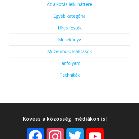
Az alkotás lelki háttere
Egyéb kategória
Híres festők
Mesekönyv
Múzeumok, kiállítások
Tanfolyam
Technikák
Kövess a közösségi médiákon is!
F
I
T
Y