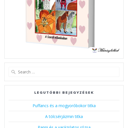
Search
for:
LEGUTÓBBI BEJEGYZÉSEK
Puffancs és a mogyoróbokor titka
A tölcsérjázmin titka
Panni és a varázslatos rózsa