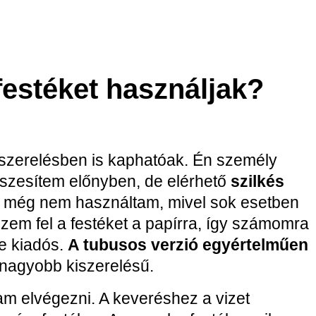
estéket használjak?
iszerelésben is kaphatóak. Én személy
észesítem előnyben, de elérhető
szilkés
e-t még nem használtam, mivel sok esetben
zem fel a festéket a papírra, így számomra
ne kiadós.
A tubusos verzió egyértelműen
s nagyobb kiszerelésű.
am elvégezni. A keveréshez a vizet