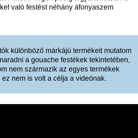
el való festést néhány áfonyaszem
tók különböző márkájú termékeit mutatom
aradni a gouache festékek tekintetében,
öm nem származik az egyes termékek
ez nem is volt a célja a videónak.