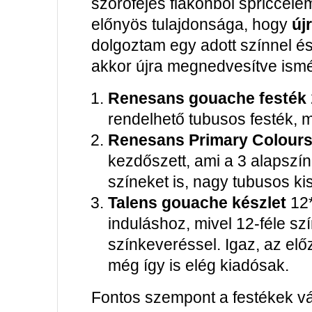
szórófejes flakonból spriccele
előnyös tulajdonsága, hogy
újr
dolgoztam egy adott színnel é
akkor újra megnedvesítve ismét
Renesans gouache festék
rendelhető tubusos festék, 
Renesans Primary Colours
kezdőszett, ami a 3 alapszín
színeket is, nagy tubusos ki
Talens gouache készlet
12*
induláshoz, mivel 12-féle szí
színkeveréssel. Igaz, az el
még így is elég kiadósak.
Fontos szempont a festékek vá