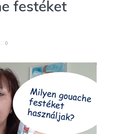
e festéket
0