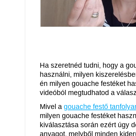
Ha szeretnéd tudni, hogy a gou
használni, milyen kiszerelésbe
én milyen gouache festéket ha
videóból megtudhatod a válasz
Mivel a
gouache festő tanfol
milyen gouache festéket haszná
kiválasztása során ezért úgy d
anyagot, melyből minden kiderü