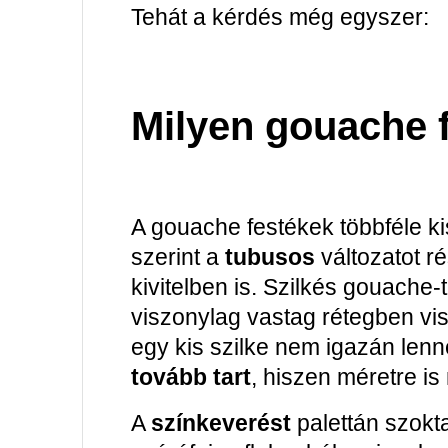
Tehát a kérdés még egyszer:
Milyen gouache f
A gouache festékek többféle k
szerint a
tubusos
változatot r
kivitelben is. Szilkés gouach
viszonylag vastag rétegben vis
egy kis szilke nem igazán len
tovább tart
, hiszen méretre i
A
színkeverést
palettán szokt