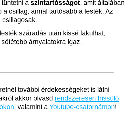
 tüntetni a
színtartósságot
, amit általában
b a csillag, annál tartósabb a festék. Az
 csillagosak.
esték száradás után kissé fakulhat,
 sötétebb árnyalatokra igaz.
——————————————————
retnél további érdekességeket is látni
kákról akkor olvasd
rendszeresen frissülő
ookon
, valamint a
Youtube-csatornámon
!