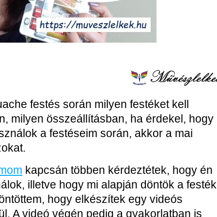
ache festés során milyen festéket kell
n, milyen összeállításban, ha érdekel, hogy
sználok a festéseim során, akkor a mai
okat.
yamom
kapcsán többen kérdeztétek, hogy én
lok, illetve hogy mi alapján döntök a festék
öntöttem, hogy elkészítek egy videós
l. A videó végén pedig a gyakorlatban is