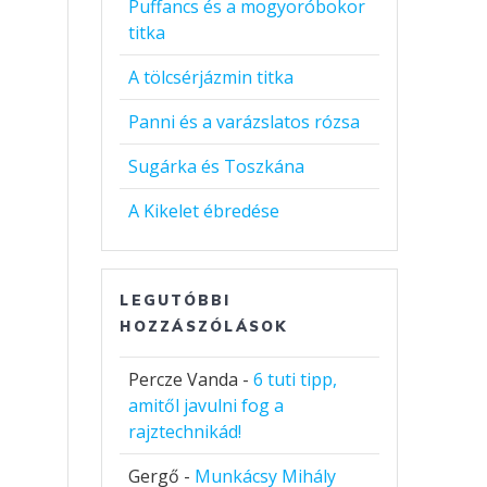
Puffancs és a mogyoróbokor
titka
A tölcsérjázmin titka
Panni és a varázslatos rózsa
Sugárka és Toszkána
A Kikelet ébredése
LEGUTÓBBI
HOZZÁSZÓLÁSOK
Percze Vanda
-
6 tuti tipp,
amitől javulni fog a
rajztechnikád!
Gergő
-
Munkácsy Mihály