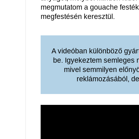
megmutatom a gouache festékk
megfestésén keresztül.
A videóban különböző gyár
be. Igyekeztem semleges m
mivel semmilyen előny
reklámozásából, de 