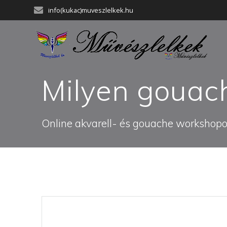
Skip
info(kukac)muveszlelkek.hu
to
content
Milyen gouach
Online akvarell- és gouache workshopok