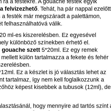
m rá a festékre. A gouache festék egyik
a felvizezhető
. Tehát, ha pár nappal ezelőtt
s a festék már megszáradt a palettámon,
 felhasználhatóvá válik.
20 ml-es kiszerelésben. Ez egyesével
mely különböző színekben érhető el.
 gouache szett
5*20ml. Ez egy remek
 mellett külön tartalmazza a fekete és fehér
szerelésben.
12ml. Ez a készlet is jó választás lehet az
nt tartalmaz, így nem kell foglalkozzunk a
őzőhöz képest kisebbek a tubusok (12ml), de
lasztásánál, hogy mennyire ad tartós színt 