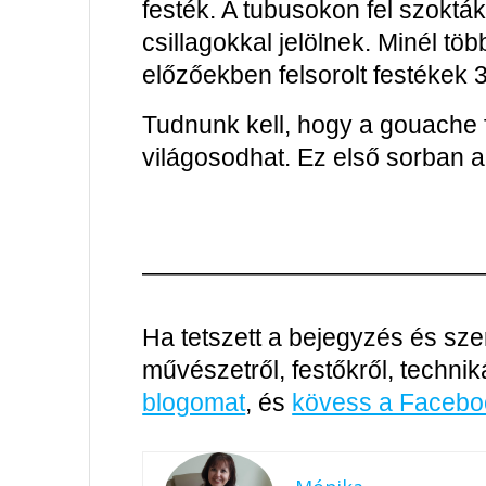
festék. A tubusokon fel szokták
csillagokkal jelölnek. Minél töb
előzőekben felsorolt festékek 3
Tudnunk kell, hogy a gouache f
világosodhat. Ez első sorban a
—————————————
Ha tetszett a bejegyzés és sze
művészetről, festőkről, techni
blogomat
, és
kövess a Faceb