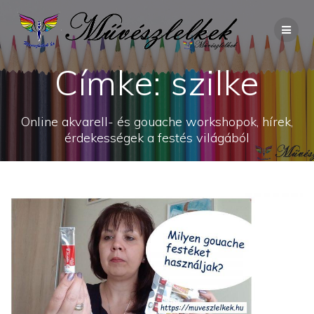
Skip
to
content
Címke:
szilke
Online akvarell- és gouache workshopok, hírek,
érdekességek a festés világából