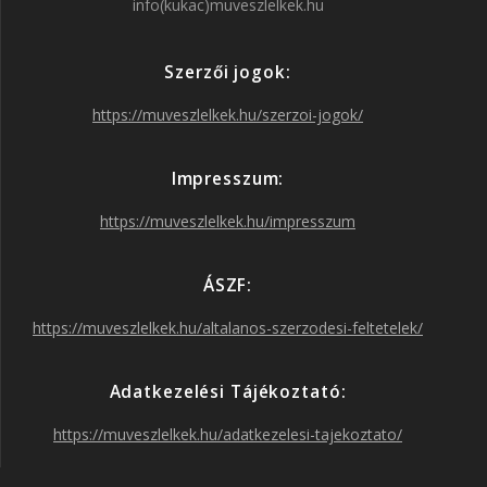
info(kukac)muveszlelkek.hu
e
t
t
T
Szerzői jogok:
b
a
t
u
https://muveszlelkek.hu/szerzoi-jogok/
o
g
e
b
Impresszum:
o
r
r
e
https://muveszlelkek.hu/impresszum
k
a
ÁSZF:
https://muveszlelkek.hu/altalanos-szerzodesi-feltetelek/
m
Adatkezelési Tájékoztató:
https://muveszlelkek.hu/adatkezelesi-tajekoztato/