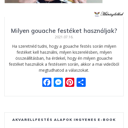
Milyen gouache festéket használjak?
2021.07.16.
Ha szeretnéd tudni, hogy a gouache festés során milyen
festéket kell használni, milyen kiszerelésben, milyen
összeállításban, ha érdekel, hogy én milyen gouache
festéket használok a festéseim során, akkor a mai videóból
megtudhatod a válaszokat.
F
M
Pi
O
ac
e
nt
ss
e
ss
er
za
b
e
e
m
o
n
st
e
AKVARELLFESTÉS ALAPOK INGYENES E-BOOK
o
g
g