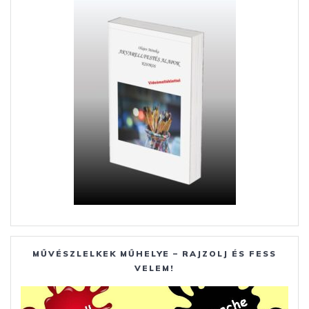
k
er
MŰVÉSZLELKEK MŰHELYE – RAJZOLJ ÉS FESS
VELEM!