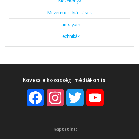
Mesekönyv
Múzeumok, kiállítások
Tanfolyam
Technikák
Kövess a közösségi médiákon is!
F
I
T
Y
a
n
w
o
Kapcsolat:
c
s
i
u