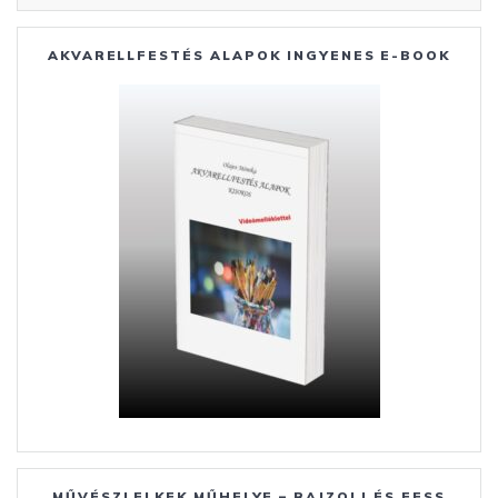
AKVARELLFESTÉS ALAPOK INGYENES E-BOOK
MŰVÉSZLELKEK MŰHELYE – RAJZOLJ ÉS FESS