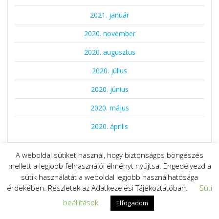
2021. január
2020. november
2020. augusztus
2020. július
2020. június
2020. május
2020. április
A weboldal sütiket használ, hogy biztonságos böngészés
KATEGÓRIÁK
mellett a legjobb felhasználói élményt nyújtsa. Engedélyezd a
sütik használatát a weboldal legjobb használhatósága
10 perces festések
érdekében. Részletek az Adatkezelési Tájékoztatóban.
Süti
beállítások
Az alkotás lelki háttere
Elfogadom