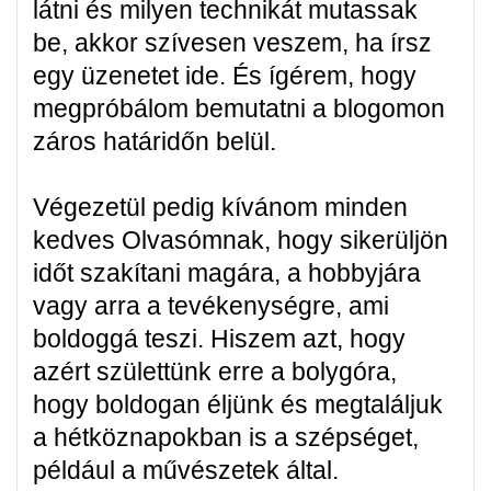
látni és milyen technikát mutassak
be, akkor szívesen veszem, ha írsz
egy üzenetet ide. És ígérem, hogy
megpróbálom bemutatni a blogomon
záros határidőn belül.
Végezetül pedig kívánom minden
kedves Olvasómnak, hogy sikerüljön
időt szakítani magára, a hobbyjára
vagy arra a tevékenységre, ami
boldoggá teszi. Hiszem azt, hogy
azért születtünk erre a bolygóra,
hogy boldogan éljünk és megtaláljuk
a hétköznapokban is a szépséget,
például a művészetek által.