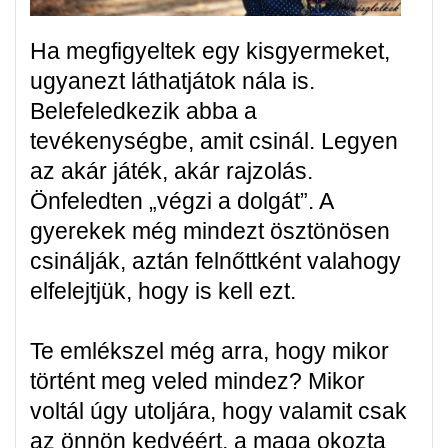
Ha megfigyeltek egy kisgyermeket,
ugyanezt láthatjátok nála is.
Belefeledkezik abba a
tevékenységbe, amit csinál. Legyen
az akár játék, akár rajzolás.
Önfeledten „végzi a dolgát”. A
gyerekek még mindezt ösztönösen
csinálják, aztán felnőttként valahogy
elfelejtjük, hogy is kell ezt.
Te emlékszel még arra, hogy mikor
történt meg veled mindez? Mikor
voltál úgy utoljára, hogy valamit csak
az önnön kedvéért, a maga okozta