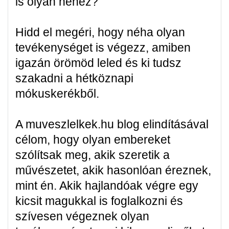
is olyan nehéz?
Hidd el megéri, hogy néha olyan
tevékenységet is végezz, amiben
igazán örömöd leled és ki tudsz
szakadni a hétköznapi
mókuskerékből.
A muveszlelkek.hu blog elindításával
célom, hogy olyan embereket
szólítsak meg, akik szeretik a
művészetet, akik hasonlóan éreznek,
mint én. Akik hajlandóak végre egy
kicsit magukkal is foglalkozni és
szívesen végeznek olyan