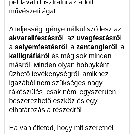
példával illusztrálni az adott
művészeti ágat.
A teljesség igénye nélkül szó lesz az
akvarellfestésről
, az
üvegfestésről
,
a
selyemfestésről
, a
zentangleről
, a
kalligráfiáról
és még sok minden
másról. Minden olyan hobbyként
űzhető tevékenységről, amikhez
igazából nem szükséges nagy
rákészülés, csak némi egyszerűen
beszerezhető eszköz és egy
elhatározás a részedről.
Ha van ötleted, hogy mit szeretnél