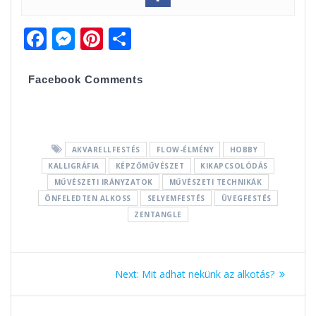
F
M
Pi
O
ac
e
nt
ss
e
ss
er
za
Facebook Comments
b
e
e
m
o
n
st
e
o
g
g
AKVARELLFESTÉS
FLOW-ÉLMÉNY
HOBBY
k
er
KALLIGRÁFIA
KÉPZŐMŰVÉSZET
KIKAPCSOLÓDÁS
MŰVÉSZETI IRÁNYZATOK
MŰVÉSZETI TECHNIKÁK
ÖNFELEDTEN ALKOSS
SELYEMFESTÉS
ÜVEGFESTÉS
ZENTANGLE
Bejegyzés
Next:
Next
Mit adhat nekünk az alkotás?
navigáció
post: