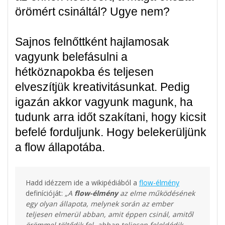
örömért csináltál? Ugye nem?
Sajnos felnőttként hajlamosak
vagyunk belefásulni a
hétköznapokba és teljesen
elveszítjük kreativitásunkat. Pedig
igazán akkor vagyunk magunk, ha
tudunk arra időt szakítani, hogy kicsit
befelé forduljunk. Hogy belekerüljünk
a flow állapotába.
Hadd idézzem ide a wikipédiából a
flow-élmény
definícióját:
„A
flow-élmény
az elme működésének
egy olyan állapota, melynek során az ember
teljesen elmerül abban, amit éppen csinál, amitől
örömmel töltődik fel, abban teljesen feloldódik,