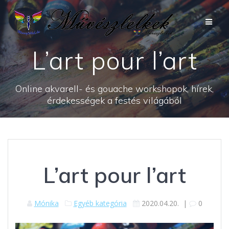
Skip
to
content
L’art pour l’art
Online akvarell- és gouache workshopok, hírek,
érdekességek a festés világából
L’art pour l’art
Mónika
Egyéb kategória
2020.04.20.
|
0