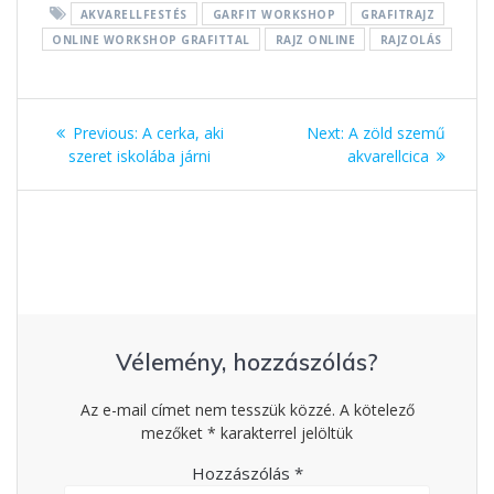
o
g
g
AKVARELLFESTÉS
GARFIT WORKSHOP
GRAFITRAJZ
k
er
ONLINE WORKSHOP GRAFITTAL
RAJZ ONLINE
RAJZOLÁS
Bejegyzés
Previous:
Previous
A cerka, aki
Next:
Next
A zöld szemű
navigáció
szeret iskolába járni
post:
akvarellcica
post:
Vélemény, hozzászólás?
Az e-mail címet nem tesszük közzé.
A kötelező
mezőket
*
karakterrel jelöltük
Hozzászólás
*