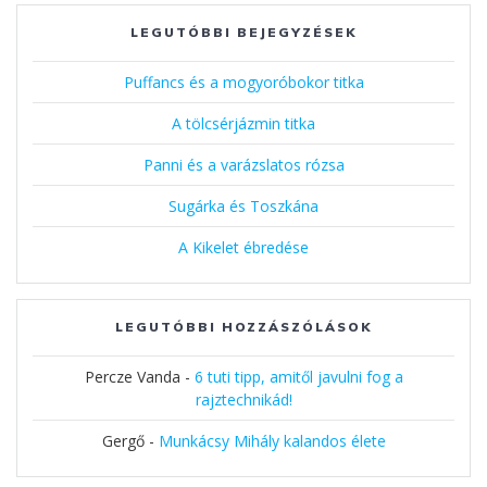
LEGUTÓBBI BEJEGYZÉSEK
Puffancs és a mogyoróbokor titka
A tölcsérjázmin titka
Panni és a varázslatos rózsa
Sugárka és Toszkána
A Kikelet ébredése
LEGUTÓBBI HOZZÁSZÓLÁSOK
Percze Vanda
-
6 tuti tipp, amitől javulni fog a
rajztechnikád!
Gergő
-
Munkácsy Mihály kalandos élete