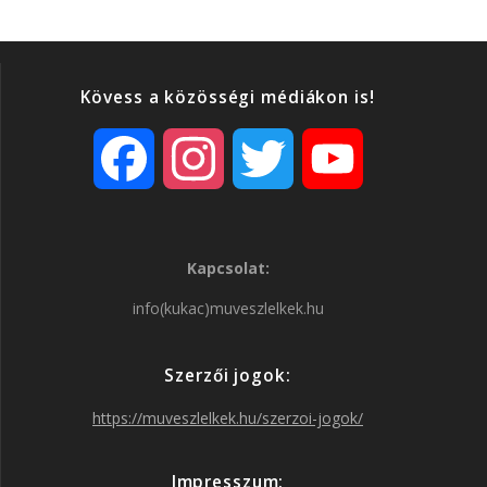
Kövess a közösségi médiákon is!
F
I
T
Y
a
n
w
o
Kapcsolat:
c
s
i
u
info(kukac)muveszlelkek.hu
e
t
t
T
Szerzői jogok:
b
a
t
u
https://muveszlelkek.hu/szerzoi-jogok/
o
g
e
b
Impresszum: