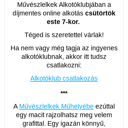
Művészlelkek Alkotóklubjában a
díjmentes online alkotás
csütörtök
este 7-kor.
Téged is szeretettel várlak!
Ha nem vagy még tagja az ingyenes
alkotóklubnak, akkor itt tudsz
csatlakozni:
Alkotóklub csatlakozás
***
A
Művészlelkek Műhelyébe
ezúttal
egy macit rajzolhatsz meg velem
grafittal. Egy igazán könnyű,