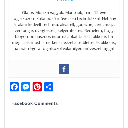
Olajos Mónika vagyok. Már több, mint 15 éve
foglalkozom különböző művészeti technikákkal. Néhány
általam kedvelt technika: akvarell, gouache, ceruzarajz,
zentangle, üvegfestés, selyemfestés. Remélem, hogy
blogomon hasznos információkat találsz, akkor is ha
még csak most ismerkedsz ezzel a területtel és akkor is,
ha már régóta foglalkozol valamilyen művészeti ággal.
F
M
Pi
O
ac
e
nt
ss
e
ss
er
za
Facebook Comments
b
e
e
m
o
n
st
e