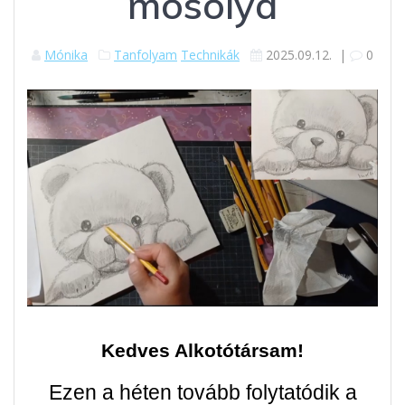
mosolya
Mónika
Tanfolyam
Technikák
2025.09.12.
|
0
Kedves Alkotótársam!
Ezen a héten tovább folytatódik a