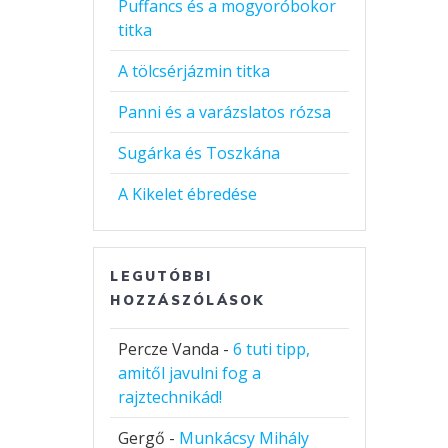
Puffancs és a mogyoróbokor
titka
A tölcsérjázmin titka
Panni és a varázslatos rózsa
Sugárka és Toszkána
A Kikelet ébredése
LEGUTÓBBI
HOZZÁSZÓLÁSOK
Percze Vanda
-
6 tuti tipp,
amitől javulni fog a
rajztechnikád!
Gergő
-
Munkácsy Mihály