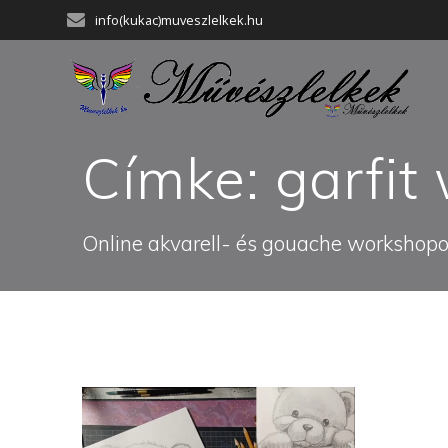
Skip
info(kukac)muveszlelkek.hu
to
content
Címke:
garfit
Online akvarell- és gouache workshopok