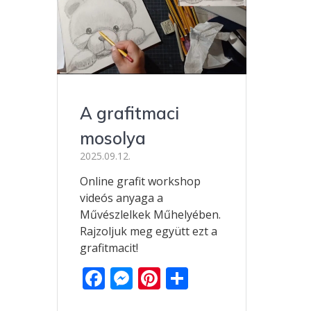
A grafitmaci
mosolya
2025.09.12.
Online grafit workshop
videós anyaga a
Művészlelkek Műhelyében.
Rajzoljuk meg együtt ezt a
grafitmacit!
F
M
Pi
O
ac
e
nt
ss