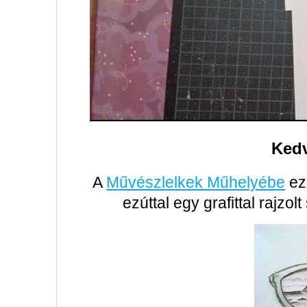
Kedv
A
Művészlelkek Műhelyébe
eze
ezúttal egy grafittal rajzo