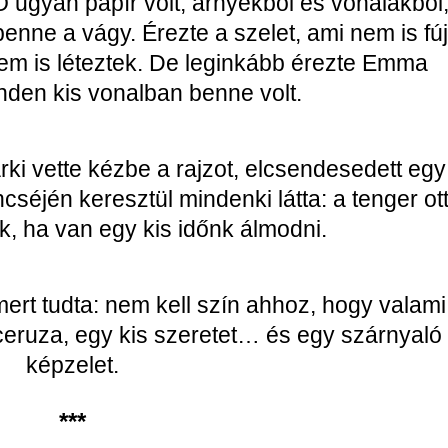
 ugyan papír volt, árnyékból és vonalakból
ne a vágy. Érezte a szelet, ami nem is fúj
 nem is léteztek. De leginkább érezte Emma
nden kis vonalban benne volt.
árki vette kézbe a rajzot, elcsendesedett egy
cséjén keresztül mindenki látta: a tenger ot
, ha van egy kis időnk álmodni.
rt tudta: nem kell szín ahhoz, hogy valami
eruza, egy kis szeretet… és egy szárnyaló
képzelet.
***