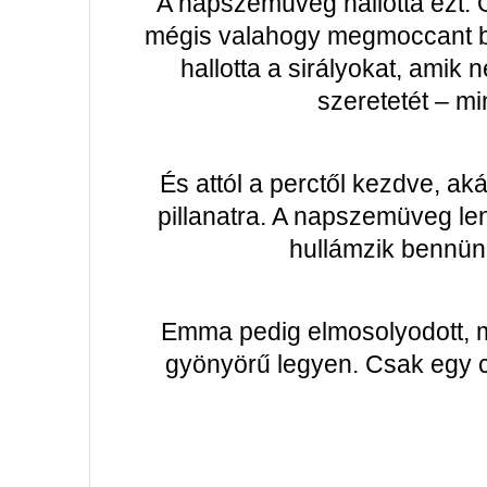
A napszemüveg hallotta ezt. Ő
mégis valahogy megmoccant ben
hallotta a sirályokat, amik
szeretetét – mi
És attól a perctől kezdve, ak
pillanatra. A napszemüveg len
hullámzik bennünk
Emma pedig elmosolyodott, me
gyönyörű legyen. Csak egy c