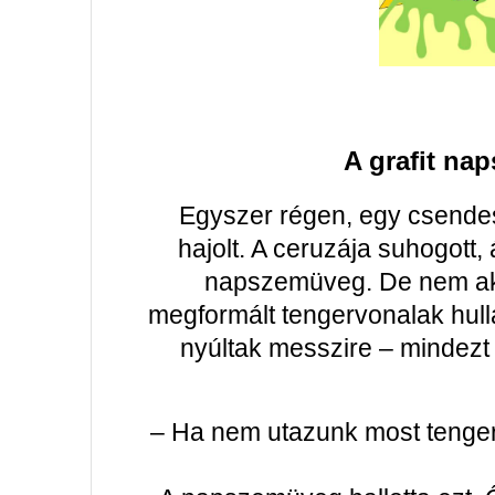
A grafit n
Egyszer régen, egy csendes
hajolt. A ceruzája suhogott, 
napszemüveg. De nem aká
megformált tengervonalak hul
nyúltak messzire – mindezt 
– Ha nem utazunk most tengerh