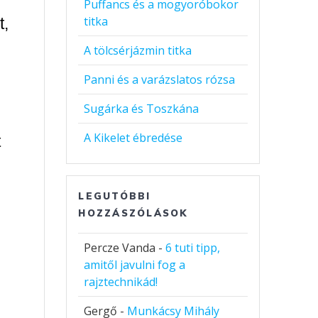
,
Puffancs és a mogyoróbokor
titka
t,
A tölcsérjázmin titka
Panni és a varázslatos rózsa
Sugárka és Toszkána
A Kikelet ébredése
t
LEGUTÓBBI
HOZZÁSZÓLÁSOK
Percze Vanda
-
6 tuti tipp,
amitől javulni fog a
rajztechnikád!
Gergő
-
Munkácsy Mihály