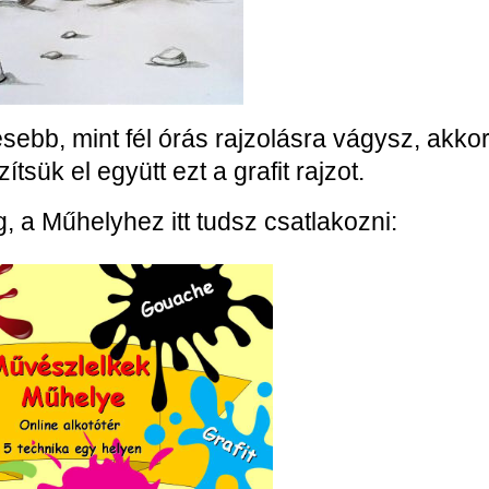
ebb, mint fél órás rajzolásra vágysz, akko
ítsük el együtt ezt a grafit rajzot.
 a Műhelyhez itt tudsz csatlakozni: