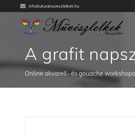
Skip
info(kukac)muveszlelkek.hu
to
content
A grafit nap
Online akvarell- és gouache workshopok