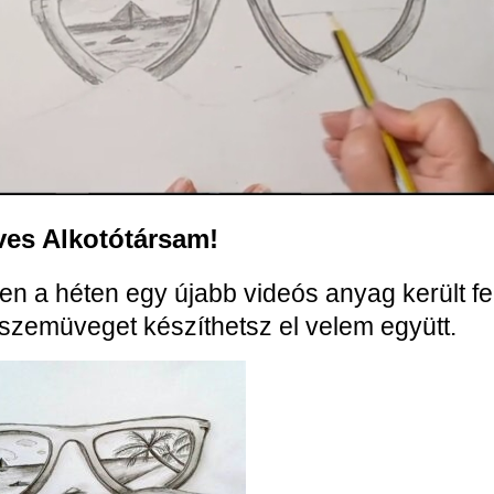
es Alkotótársam!
n a héten egy újabb videós anyag került fel
lt szemüveget készíthetsz el velem együtt.