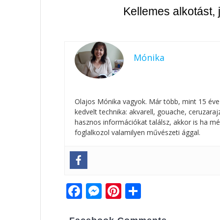
Kellemes alkotást, 
Mónika
Olajos Mónika vagyok. Már több, mint 15 éve
kedvelt technika: akvarell, gouache, ceruzar
hasznos információkat találsz, akkor is ha mé
foglalkozol valamilyen művészeti ággal.
F
M
Pi
O
ac
e
nt
ss