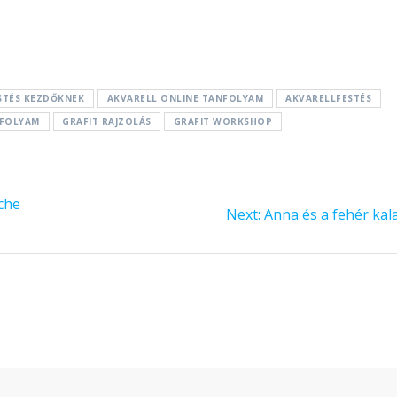
STÉS KEZDŐKNEK
AKVARELL ONLINE TANFOLYAM
AKVARELLFESTÉS
NFOLYAM
GRAFIT RAJZOLÁS
GRAFIT WORKSHOP
ache
Next:
Next
Anna és a fehér kal
post: