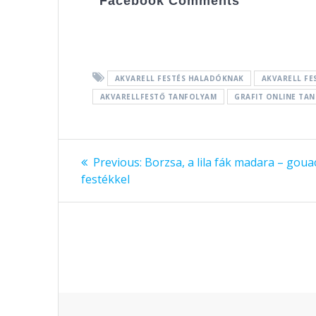
e
ss
er
za
Facebook Comments
b
e
e
m
o
n
st
e
o
g
g
AKVARELL FESTÉS HALADÓKNAK
AKVARELL FE
k
er
AKVARELLFESTŐ TANFOLYAM
GRAFIT ONLINE TA
Bejegyzés
Previous:
Previous
Borzsa, a lila fák madara – gou
festékkel
post:
navigáció