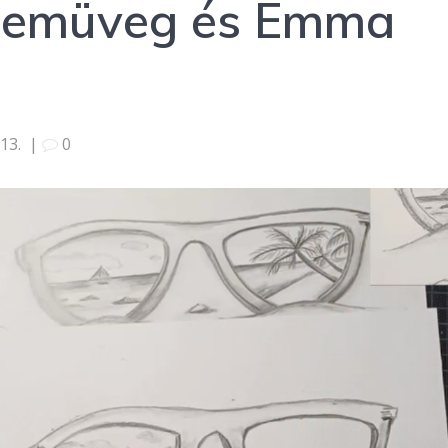
szemüveg és Emma
13.
|
0