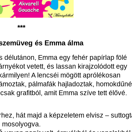
***
apszemüveg és Emma álma
 délutánon, Emma egy fehér papírlap fölé
árnyékot vetett, és lassan kirajzolódott egy
rmilyen! A lencséi mögött aprólékosan
lámoztak, pálmafák hajladoztak, homokdűn
csak grafitból, amit Emma szíve tett élővé.
ez, hát majd a képzeletem elvisz – suttogt
mosolyogva.