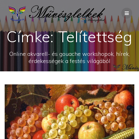
Skip
to
content
Címke:
Telítettség
Online akvarell- és gouache workshopok, hírek,
érdekességek a festés világából