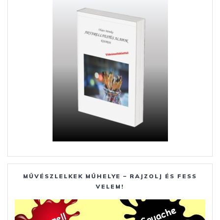
k
er
MŰVÉSZLELKEK MŰHELYE – RAJZOLJ ÉS FESS
VELEM!