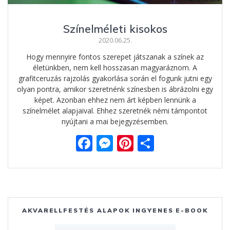
Színelméleti kisokos
2020.06.25.
Hogy mennyire fontos szerepet játszanak a színek az
életünkben, nem kell hosszasan magyaráznom. A
grafitceruzás rajzolás gyakorlása során el fogunk jutni egy
olyan pontra, amikor szeretnénk színesben is ábrázolni egy
képet. Azonban ehhez nem árt képben lennünk a
színelmélet alapjaival. Ehhez szeretnék némi támpontot
nyújtani a mai bejegyzésemben.
F
M
Pi
O
ac
e
nt
ss
e
ss
er
za
b
e
e
m
o
n
st
e
AKVARELLFESTÉS ALAPOK INGYENES E-BOOK
o
g
g