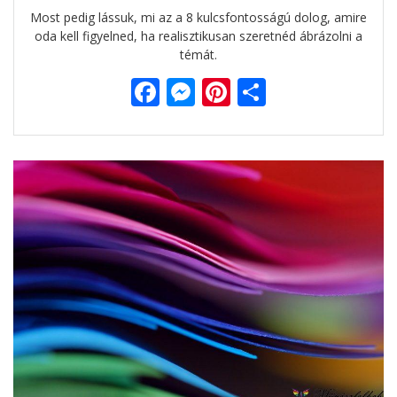
Most pedig lássuk, mi az a 8 kulcsfontosságú dolog, amire
oda kell figyelned, ha realisztikusan szeretnéd ábrázolni a
témát.
F
M
Pi
O
ac
e
nt
ss
e
ss
er
za
b
e
e
m
o
n
st
e
o
g
g
k
er