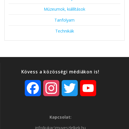
Múzeumok, kiállítások
Tanfolyam
Technikák
Kövess a közösségi médiákon is!
F
I
T
Y
a
n
w
o
Kapcsolat:
c
s
i
u
info(kukac)muveszlelkek.hu