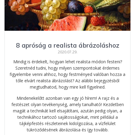
8 apróság a realista ábrázoláshoz
2020.07.29.
Mindig is érdekelt, hogyan lehet realista módon festeni?
Szeretnéd tudni, hogy milyen szempontokat érdemes
figyelembe venni ahhoz, hogy festményed valóban hozza a
tőle elvárt realista ábrázolást? Az alábbi bejegyzésből
megtudhatod, hogy mire kell figyelned.
Mindenekelőtt azonban van egy jó hírem! A rajz és a
festészet olyan tevékenység, amely tanulható! Kezdetben
magát a technikát kell elsajátítani, azután pedig olyan, a
technikához tartozó sajátosságokat, mint például a
tájképfestés részleteinek kidolgozása, a vízfelület
tükröződésének ábrázolása és így tovább.