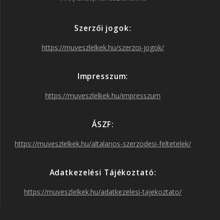
e
t
t
T
Szerzői jogok:
b
a
t
u
https://muveszlelkek.hu/szerzoi-jogok/
o
g
e
b
Impresszum:
o
r
r
e
https://muveszlelkek.hu/impresszum
k
a
ÁSZF:
https://muveszlelkek.hu/altalanos-szerzodesi-feltetelek/
m
Adatkezelési Tájékoztató:
https://muveszlelkek.hu/adatkezelesi-tajekoztato/