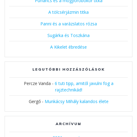
Puffancs és a mogyoróbokor titka
A tölcsérjázmin titka
Panni és a varázslatos rózsa
Sugárka és Toszkána
A Kikelet ébredése
LEGUTÓBBI HOZZÁSZÓLÁSOK
Percze Vanda
-
6 tuti tipp, amitől javulni fog a
rajztechnikád!
Gergő
-
Munkácsy Mihály kalandos élete
ARCHÍVUM