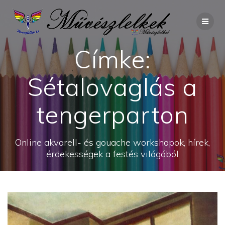
Skip
to
content
Címke:
Sétalovaglás a
tengerparton
Online akvarell- és gouache workshopok, hírek,
érdekességek a festés világából