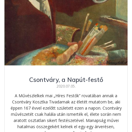
Csontváry, a Napút-festő
2020.07.05.
A Művészlelkek mai „Híres Festők” rovatában annak a
Csontváry Kosztka Tivadarnak az életét mutatom be, aki
éppen 167 évvel ezelőtt született ezen a napon. Csontváry
művészetét csak halála után ismerték el, élete során nem
aratott osztatlan sikert festészetével. Manapság művei
hatalmas összegekért kelnek el egy-egy árverésen,