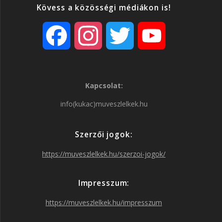
Kövess a közösségi médiákon is!
F
I
T
Y
a
n
w
o
Kapcsolat:
c
s
i
u
info(kukac)muveszlelkek.hu
e
t
t
T
Szerzői jogok:
b
a
t
u
https://muveszlelkek.hu/szerzoi-jogok/
o
g
e
b
Impresszum:
o
r
r
e
https://muveszlelkek.hu/impresszum