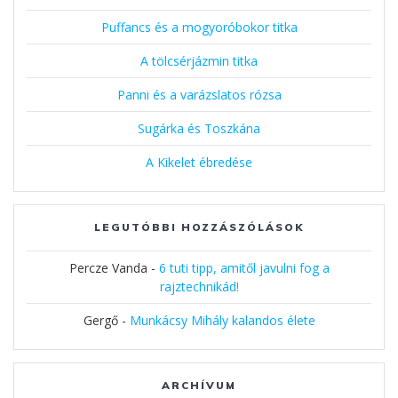
Puffancs és a mogyoróbokor titka
A tölcsérjázmin titka
Panni és a varázslatos rózsa
Sugárka és Toszkána
A Kikelet ébredése
LEGUTÓBBI HOZZÁSZÓLÁSOK
Percze Vanda
-
6 tuti tipp, amitől javulni fog a
rajztechnikád!
Gergő
-
Munkácsy Mihály kalandos élete
ARCHÍVUM