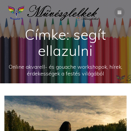
Skip
to
content
Címke:
segít
ellazulni
Online akvarell- és gouache workshopok, hírek,
érdekességek a festés világából