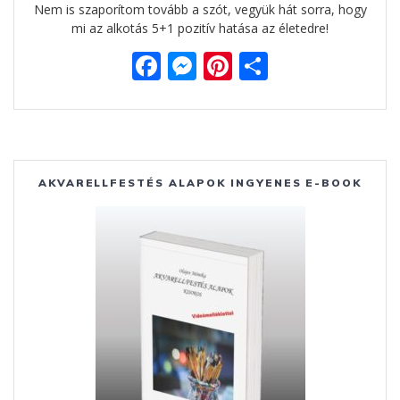
Nem is szaporítom tovább a szót, vegyük hát sorra, hogy
mi az alkotás 5+1 pozitív hatása az életedre!
F
M
Pi
O
ac
e
nt
ss
e
ss
er
za
b
e
e
m
o
n
st
e
AKVARELLFESTÉS ALAPOK INGYENES E-BOOK
o
g
g
k
er