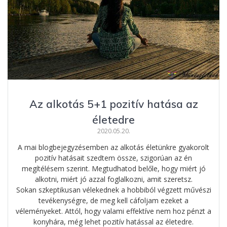
Az alkotás 5+1 pozitív hatása az
életedre
2020.05.20.
A mai blogbejegyzésemben az alkotás életünkre gyakorolt
pozitív hatásait szedtem össze, szigorúan az én
megítélésem szerint. Megtudhatod belőle, hogy miért jó
alkotni, miért jó azzal foglalkozni, amit szeretsz.
Sokan szkeptikusan vélekednek a hobbiból végzett művészi
tevékenységre, de meg kell cáfoljam ezeket a
véleményeket. Attól, hogy valami effektíve nem hoz pénzt a
konyhára, még lehet pozitív hatással az életedre.