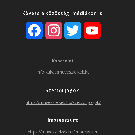
Kövess a közösségi médiákon is!
F
I
T
Y
a
n
w
o
Kapcsolat:
c
s
i
u
info(kukac)muveszlelkek.hu
e
t
t
T
Szerzői jogok:
b
a
t
u
https://muveszlelkek.hu/szerzoi-jogok/
o
g
e
b
Impresszum:
o
r
r
e
https://muveszlelkek.hu/impresszum