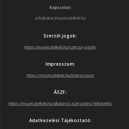
Kapcsolat:
c
s
i
u
info(kukac)muveszlelkek.hu
e
t
t
T
Szerzői jogok:
b
a
t
u
https://muveszlelkek.hu/szerzoi-jogok/
o
g
e
b
Impresszum:
o
r
r
e
https://muveszlelkek.hu/impresszum
k
a
ÁSZF:
https://muveszlelkek.hu/altalanos-szerzodesi-feltetelek/
m
Adatkezelési Tájékoztató: