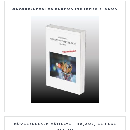
o
n
st
e
AKVARELLFESTÉS ALAPOK INGYENES E-BOOK
o
g
g
k
er
MŰVÉSZLELKEK MŰHELYE – RAJZOLJ ÉS FESS
VELEM!