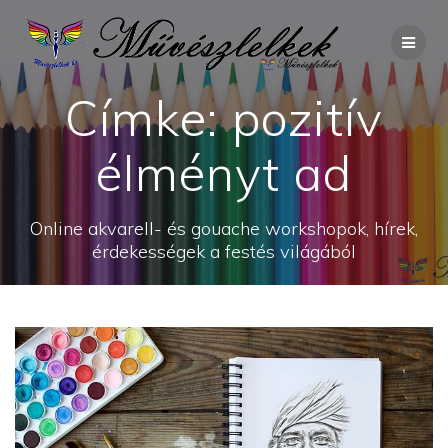
Skip
to
content
Címke:
pozitív
élményt ad
Online akvarell- és gouache workshopok, hírek,
érdekességek a festés világából