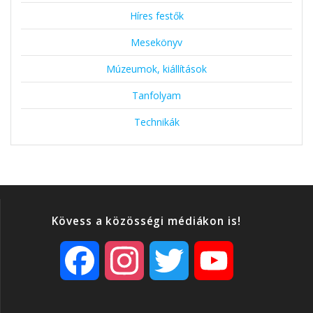
Híres festők
Mesekönyv
Múzeumok, kiállítások
Tanfolyam
Technikák
Kövess a közösségi médiákon is!
F
I
T
Y
a
n
w
o