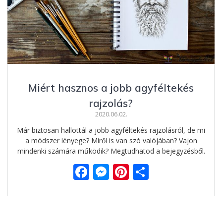
Miért hasznos a jobb agyféltekés
rajzolás?
2020.06.02.
Már biztosan hallottál a jobb agyféltekés rajzolásról, de mi
a módszer lényege? Miről is van szó valójában? Vajon
mindenki számára működik? Megtudhatod a bejegyzésből.
F
M
Pi
O
ac
e
nt
ss
e
ss
er
za
b
e
e
m