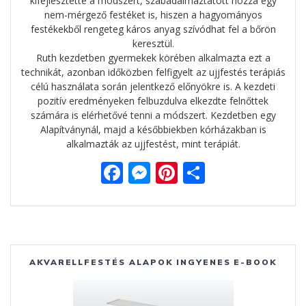
kifejlesztette a módszert, szabadalmaztatott hozzá egy
nem-mérgező festéket is, hiszen a hagyományos
festékekből rengeteg káros anyag szívódhat fel a bőrön
keresztül.
Ruth kezdetben gyermekek körében alkalmazta ezt a
technikát, azonban időközben felfigyelt az ujjfestés terápiás
célú használata során jelentkező előnyökre is. A kezdeti
pozitív eredményeken felbuzdulva elkezdte felnőttek
számára is elérhetővé tenni a módszert. Kezdetben egy
Alapítványnál, majd a későbbiekben kórházakban is
alkalmazták az ujjfestést, mint terápiát.
F
M
Pi
O
ac
e
nt
ss
e
ss
er
za
b
e
e
m
o
n
st
e
AKVARELLFESTÉS ALAPOK INGYENES E-BOOK
o
g
g
k
er