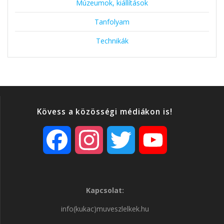
Múzeumok, kiállítások
Tanfolyam
Technikák
Kövess a közösségi médiákon is!
F
I
T
Y
a
n
w
o
Kapcsolat:
c
s
i
u
info(kukac)muveszlelkek.hu