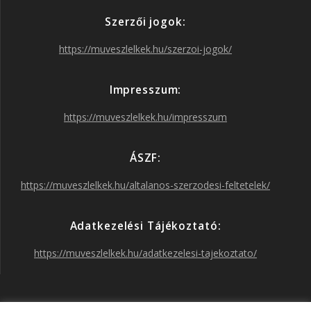
e
t
t
T
Szerzői jogok:
b
a
t
u
https://muveszlelkek.hu/szerzoi-jogok/
o
g
e
b
Impresszum:
o
r
r
e
https://muveszlelkek.hu/impresszum
k
a
ÁSZF:
https://muveszlelkek.hu/altalanos-szerzodesi-feltetelek/
m
Adatkezelési Tájékoztató:
https://muveszlelkek.hu/adatkezelesi-tajekoztato/