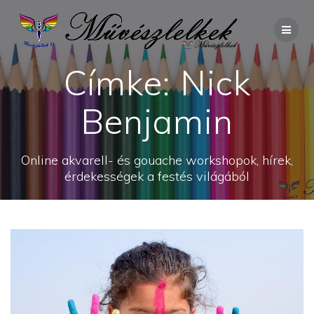
Skip
to
content
Címke:
Nick
Benjamin
Online akvarell- és gouache workshopok, hírek,
érdekességek a festés világából