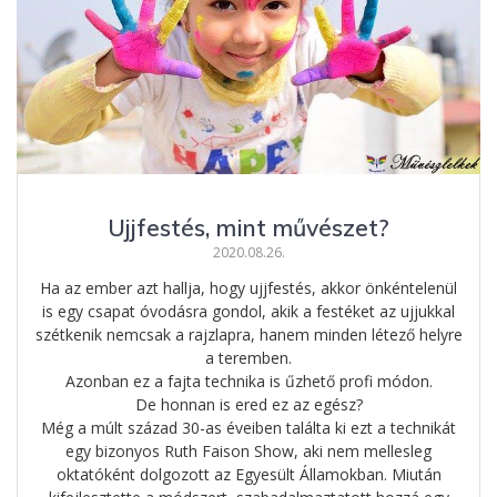
Ujjfestés, mint művészet?
2020.08.26.
Ha az ember azt hallja, hogy ujjfestés, akkor önkéntelenül
is egy csapat óvodásra gondol, akik a festéket az ujjukkal
szétkenik nemcsak a rajzlapra, hanem minden létező helyre
a teremben.
Azonban ez a fajta technika is űzhető profi módon.
De honnan is ered ez az egész?
Még a múlt század 30-as éveiben találta ki ezt a technikát
egy bizonyos Ruth Faison Show, aki nem mellesleg
oktatóként dolgozott az Egyesült Államokban. Miután